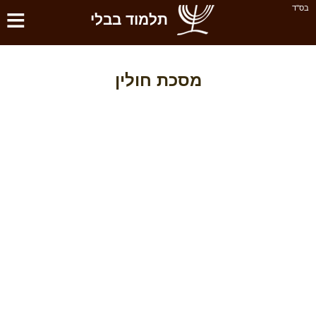
≡
בס''ד
תלמוד בבלי
מסכת חולין