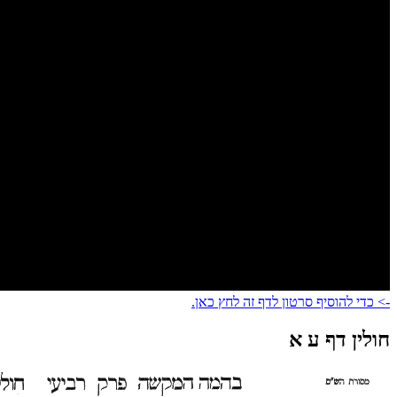
-> כדי להוסיף סרטון לדף זה לחץ כאן.
חולין דף ע א