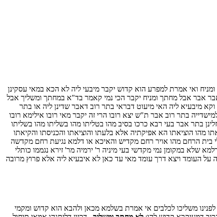
ניח ואי אמרת למפרע הוא קדוש יקבר מיבעי ליה לא הכא במאי עסקינן
 אבר אבר אבל מחתך ומניח יקבר הכי נמי קאמר בד"א במחתך ומשליך אבל
 וקא מיבעיא ליה האי מיעוט דבראי בתר רוב דאבר שדינן ליה או בתר
מישדייה בתר רוב אבר ת"ש יצא רובו הרי זה יקבר מאי רובו אילימא רובו
לינן בתר אבר בעי רבא כרכו בסיב מהו בטליתו מהו בשליתו מהו בשליתו
תו מהו הוציאתו הא אפיקתיה אלא בלעתו והוציאתו והכניסתו והקיאתו
ותלי בית הרחם מהו אויר רחם מקדיש והאיכא או דלמא נגיעת רחם מקדשה
א שלא במקומן נמי מקדשי בעי מיניה ר' ירמיה מר' זירא נגממו כותלי
בה על העומד ויצא דרך עומד מאי עד כאן לא איבעיא ליה אלא פרוץ מרובה
לפנינו משליכו לכלבים אי אמרת בשלמא מכאן ולהבא הוא קדוש ומקמי
הרוב דמעיקרא קדוש להו:
לא מחתך ומשליך .
דכיון דליתנהו אמאי תיחול