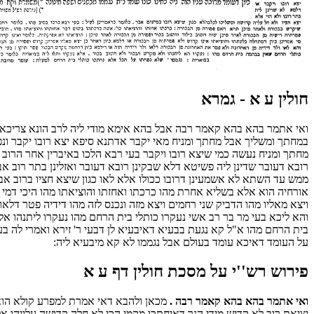
חולין ע א - גמרא
ואי אתמר בהא בהא קאמר רבה אבל בהא אימא מודי ליה לרב הונא צריכא 
במחתך ומשליך אבל מחתך ומניח מאי יקבר אדתנא סיפא יצא רובו יקבר ונ
מחתך ומניח נעשה כמי שיצא רובו ויקבר בעי רבא הלכו באיברין אחר הרוב א
רובא דעובר שדינן ליה פשיטא דלא שבקינן רובא דעובר ואזלינן בתר רוב אב
ממש עד השתא לא אשמעינן דרובו ככולו אלא לאו כגון שיצא חציו ברוב אבר
אורחיה הוא אלא בשליא אחרת מהו כרכתו ואחזתו והוציאתו מהו היכי דמי 
ויצא מאליו מהו הדביק שני רחמים ויצא מזה ונכנס לזה מהו דידיה פטר דל
והא ליכא בעי מר בר רב אשי נעקרו כותלי בית הרחם מהו נעקרו ליתנהו אלא
בית הרחם מהו א"ל קא נגעת בבעיא דאיבעיא לן דבעי ר' זירא ואמרי לה בע
על העומד דאיכא עומד בעולם אבל נגממו לא קא מיבעיא ליה:
פירוש רש''י על מסכת חולין דף ע א
ואי אתמר בהא בהא קאמר רבה .
מכאן ולהבא דאי אמרת למפרע קולא הו
יציאת רוב לא קדיש מידי הנך דאיחתכו מקמי הכי לא חלה קדושה עלייהו 