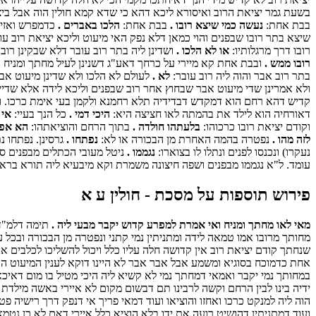
בשעת גמר יציאת הרוב ואיסורא ליכא דהא כי שדא קמא חולין הוה אבל ביצא
בבת אחת:
נעשה כמי שיצא רובו .
בבת אחת:
הלכו באברים .
כדמפרש ואזיל
שיצא בתר רובו שבפנים והוי כמאן דלא נפק האי מיעוט וליכא יציאת רוב 
רובו דרך מרגלותיו:
או לא הלכו .
ושדינן ליה בתר רוב עובר דלא שבקינן רוב 
רובו ממש .
ובבת אחת קא מיירי על כרחך דאע"ג דשנינן לעיל מחתך ומניח נ
בתר רוב אבר והוה ליה רוב עובר:
לא .
לעולם לא הלכו ולא שדינן מיעוט אב
ולא אמרינן שדי מיעוט אבר שבחוץ אחר רוב שבפנים וליכא לידה אלא שדייה
קדיש דהא רחם הוא דמקדש דבדידיה תלא רחמנא ולקמן בעי אימת כרכו. ואת
דאורחיה הוא לילד את בהמתה לאו חציצה היא:
היכי דמי .
כל הנך בעיי:
אי 
וקודם יציאת רובו כרכוהו:
בלעתהו חולדה .
בתוך הרחם והוציאתהו:
הא אפי
לזה מהו .
נפטרה בהמה האחרת מן הבכורה או לא:
נפתחו .
גרסינן. נפתחו 
נעקרו) ונכנסו לפנים ונתלו לו בצוארו:
נגממו .
ניטל מעובי הכתלים מבפנים סב
עומד. ל"א נגממו מבפנים ושפה חיצונה משמרת וקא מיבעיא ליה תורא ברא
פירוש תוספות על מסכת - חולין ע א
מאי לאו מחתך ומניח ואי אמרת למפרע קדוש יקבר מבעי ליה .
תימה דלמ"ד 
מחותך מרובו אמו טמאה לידה ומתניתין נמי קתני ונפטרה מן הבכורה ובכל 
שנחתך קודם יציאת רוב אין קדושה חלה עליו כלל ויכול להשליכו לכלבים אף
אחת כדמוכח בסוגיא ומשמע אבל אבר אבר לא היינו דוקא לענין המיעוט 
במחותך נמי יקבר ואמאי דמחתך נמי לא קשיא ליה היכי מטיל בו מום דאיכ
ידיה בינו לבין הרחם וקשה לרבינו תם דבשום מקום לא איירי באשה מילדת
הוה ליה למנקט כרכו ואחזו והוציאו ועוד דמאי פריך אי דנפק דרך רישיה פט
ועוד דמתניתין דהושיט רועה את ידו בלא הוציא כלל איירי דאם לא כן נט