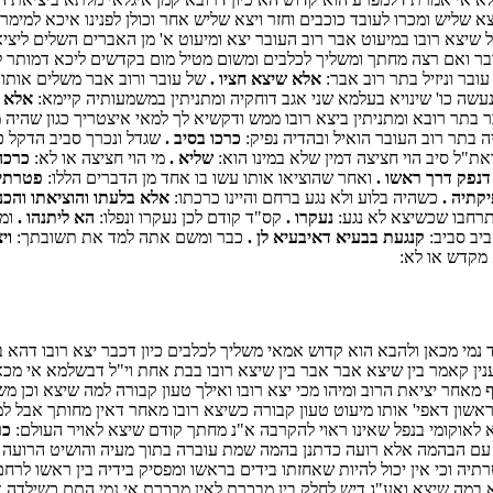
 שליש ומכרו לעובד כוכבים וחזר ויצא שליש אחר וכולן לפנינו איכא למימ
 שיצא רובו במיעוט אבר רוב העובר יצא ומיעוט א' מן האברים השלים ליצי
עובר ואם רצה מחתך ומשליך לכלבים ומשום מטיל מום בקדשים ליכא דמותר ל
עובר וניזיל בתר רוב אבר:
אלא שיצא חציו .
של עובר ורוב אבר משלים אותו ה
עשה כו' שינויא בעלמא שני אגב דוחקיה ומתניתין במשמעותיה קיימא:
אלא ל
ר בתר רובא ומתניתין ביצא רובו ממש ודקשיא לך למאי איצטריך כגון שהיה 
 בתר רוב העובר הואיל ובהדיה נפיק:
כרכו בסיב .
שגדל ונכרך סביב הדקל כע
"ל סיב הוי חציצה דמין שלא במינו הוא:
שליא .
מי הוי חציצה או לא:
כרכה
דנפק דרך ראשו .
ואחר שהוציאו אותו עשו בו אחד מן הדברים הללו:
פטרתיה
קתיה .
כשהיה בלוע ולא נגע ברחם והיינו כרכתו:
אלא בלעתו והוציאתו והכני
נתרחבו שכשיצא לא נגע:
נעקרו .
קס"ד קודם לכן נעקרו ונפלו:
הא ליתנהו .
ומא
יב סביב:
קנגעת בבעיא דאיבעיא לן .
כבר ומשם אתה למד את תשובתך:
וי
 מקדש או לא:
נמי מכאן ולהבא הוא קדוש אמאי משליך לכלבים כיון דכבר יצא רובו דהא ב
ענין קאמר בין שיצא אבר אבר בין שיצא רובו בבת אחת וי"ל דבשלמא אי מכאן
 מאחר יציאת הרוב ומיהו מכי יצא רובו ואילך טעון קבורה למה שיצא וכן מש
הראשון דאפי' אותו מיעוט טעון קבורה כשיצא רובו מאחר דאין מחותך אבל
א לאוקומי בנפל שאינו ראוי להקרבה א"נ מחתך קודם שיצא לאויר העולם:
כר
 עם הבהמה אלא רועה כדתנן בהמה שמת עוברה בתוך מעיה והושיט הרועה את י
רתיה וכי אין יכול להיות שאחזתו בידים בראשו ומפסיק בידיה בין ראשו לרחם
מא במה שיצא ואע"ג דיש לחלק בין מבכרת לאין מבכרת אי נמי התם כשילדה 