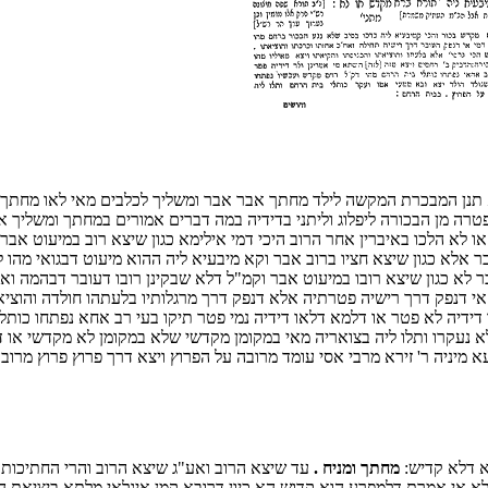
תנן המבכרת המקשה לילד מחתך אבר אבר ומשליך לכלבים מאי לאו מחתך ומ
פטרה מן הבכורה ליפלוג וליתני בדידיה במה דברים אמורים במחתך ומשליך
ו לא הלכו באיברין אחר הרוב היכי דמי אילימא כגון שיצא רוב במיעוט אבר
ר אלא כגון שיצא חציו ברוב אבר וקא מיבעיא ליה ההוא מיעוט דבגואי מהו ל
 לא כגון שיצא רובו במיעוט אבר וקמ"ל דלא שבקינן רובו דעובר דבהמה ואז
אי דנפק דרך רישיה פטרתיה אלא דנפק דרך מרגלותיו בלעתהו חולדה והוציא
או דידיה לא פטר או דלמא דלאו דידיה נמי פטר תיקו בעי רב אחא נפתחו כ
 נעקרו ותלו ליה בצואריה מאי במקומן מקדשי שלא במקומן לא מקדשי או דלמ
א מיניה ר' זירא מרבי אסי עומד מרובה על הפרוץ ויצא דרך פרוץ פרוץ מרו
א דלא קדיש:
מחתך ומניח .
עד שיצא הרוב ואע"ג שיצא הרוב והרי החתיכות 
אלא אי אמרת דלמפרע הוא קדוש הא כיון דרובא קמן איגלאי מלתא ביציאת 