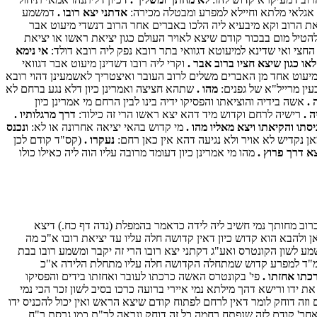
ר אגלאי מלתא וחיילא למפרע ומבטלה מכירה:
אדתני יצא רובו .
דמשמע
את הרוב וקא מיבעיא ליה הלכו באברים אחר הרוב דנשדי מיעוט אבר
הטיל מום בבכור קודם שיצא לאויר העולם כגון יציאת ראשו או יציאת
חצי ואי שדינא למיעוטא דגוואי בתר רובא נפק ליה רובא דולד:
אי נימא
או כגון שיצא חציו ברוב אבר .
וקרי ליה רובו דשדינן מיעוט אבר דגוואי
מיעוט אחד מן האברים משלים לרוב העובר ואיצטריך לאשמעינן דהוי רובא
ין מרייל"א של גפנים:
מהו .
שתהא חציצה ואמרינן כיון דלא נגע ברחם לא
 .
אשה בידיה והוציאתו והפסיקו ידיה בינו לבין הרחם מי אמרינן כיון
 .
רישיה לרחם וקדוש מיד דהא יצא ראשו הרי זה כילוד:
דרך מרגלותיו .
סתו והקיאתו ויצא מאליו מהו .
מי קדוש בהאי יציאה אחרונה או לא:
ונכנס
ן נקדיש לא אויר ולא נגיעה דהא אין כאן רחם:
נעקרו .
(קס"ד קודם לכן
צא דרך פרוץ .
מהו מי אמרינן כיון דעומד מרובה עליו הוה ליה כאילו כולו
רוב מחותך נמי חשיב ליה לידה כדאמר בהמפלת (נדה דף כח.) דיצא
 ולהבא הוא קדוש כיון דאין קדושה חלה עליו עד יציאת רובו א"כ מה
מע לשון הקונטרס ואע"ג דקתני יצא רובו הרי זה יקבר ומשמע רובו בבת
 למ"ד למפרע קדוש שמתחלה הקדושה חלה עליו מתחלת הלידה א"כ
כתו אחזתו .
פי' בקונטרס האשה כרכתו לעובר ואחזתו בידים והפסיקו
דו ורישא דהך מילתא נמי איירי ברועה כרכו בסיב לשון זכר הכי נמי
 וזה דוחק לומר דאין לרחם לפתוח קודם שיצא הראש ואין יכול להכניס ידו
אחר' קודם לזה שנפתח רחמה כל זה דוחק ונראה לר"ת כמו גרסת ר"ח