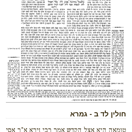
חולין לד ב - גמרא
טומאה היא אצל הקדש אמר רבי זירא א"ר אסי