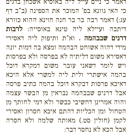
דאמר כי ניים עייל ליה באוסיא אשכחן בדגים
כי האי גוונא בפ' המוכר את הספינה (ב"ב דף
עג:) דאמר רבה בר בר חנה חזינא ההוא כוורא
דיתבה ועיילא ליה טינא באוסייה:
לרבות
דרנים שבבהמה .
וא"ת ותיפוק ליה דאסירי
מידי דהוה אשוחט הבהמה ומצא בה דמות יונה
דאסירא משום דליתיה לא בפרסה ולא בפרסות
ויש לומר דשאני עובר משום דמקרא דוכל
בהמה אישתרי ולית ליה למשרי אלא היכא
דאיכא פרסות דבקרא דוכל בהמה כתיב פרסה
אבל דרנים שבבהמה נבראין מן הבשר עצמה
והוה אמרינן דחשיבי כבשר ולא דמי לחותך מן
הטחול ומן הכליות דהתם איכא חסרון ואסירי
לקמן (חולין סט.) מאותה שלמה ולא חסרה
אבל הכא לא נחסר דבר: