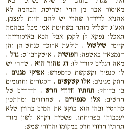
ואלו שגדלו בתוכה עד שלא נשחטה באו
מאיסור אבר מן החי ושחיטת הבהמה לא
אהניא לדידהו שהרי יש להם חיות לעצמן.
ואע"ג דשליל מותר בשחיטת אמו מכל בבהמה
תאכלו נפקא לן לקמן אבל הכא באיסורייהו
קיימי:
שילשול .
תולעת ארוכה כנחש הן והן
הנמצאין באשפה:
חפושית .
אישקרבו"ט:
נדל .
מאה רגלים קורין לו:
דג טהור הוא .
שהרי יש
לו סנפיר וקשקשת כדמפרש:
אפיקי מגנים .
חוזק מגינים:
אלו קשקשים .
הסגורים וחתומים
בו בדוחק:
תחתיו חדודי חרש .
חידודים של
חרשים:
אלו סנפירים .
שחדודים ומחתכין
כחרסין ובהן הוא בוקע את המים בחודן שלא
יעכבוהו בפריחתו. פשטיה דקרא לשון מורי
תחתיו חדודי חרס במקומו זהרורי שמש: