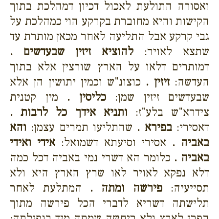
ואסורה התולעת לאכול דכיון דמהלכת בתוך
הקישות והיא מחוברת בקרקע הוי כמהלכת על
גבי קרקע אבל התליעה לאחר מכאן מותרת עד
שתצא לאויר:
להוציא זיזין שבעדשים .
דמותרים דלאו על הארץ שורצין אלא בתוך
העדשה:
זיזין .
כוצונ"ש וכמין יתושין הן אלא
שבעדשים זיזין שמן:
כליסין .
מין קטנית
צידרא"ש בלע"ז:
ותניא אידך כל לרבות .
דאסירי:
בפירא .
שהתליעו תמרים עצמן:
והא
באביה .
אסירי וסיעתא דשמואל:
אידי ואידי
באביה .
כלומר הא דשרי נמי באביה דכל כמה
דלא נפקא לאויר לאו שרץ הארץ היא ולא
תסייעיה:
פירשה ומתה .
המתלעת לאחר
תלישתה דשריא לדברי הכל פירשה מתוך
הפרי לארץ ולא ריחשה שמתה מיד בנפילתה: