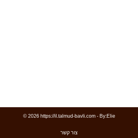
© 2026 https://il.talmud-bavli.com - By:
Elie
צור קשר