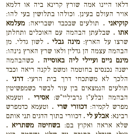
דלאו היינו אמה שורץ קרינא ביה או דלמא
אויר העולם בעינן. וכולהו בתלושין בעי להו:
קוקיאני .
תולעים שבכבד ושבריאה:
מעלמא
אתו .
שבלעתן הבהמה עם האוכלים ותחלתן
שרצו על הארץ:
מינה גבלי .
לשון גדלי. מן
הבהמה עצמה הן גדלין ולאו שרץ הארץ נינהו:
מינם ניים ועיילי ליה באוסייה .
כשהבהמה
ישנה נכנסים בחוטמה ומשם לקנה ריאה וכבד
הלכך לא משתכחי דרך בית הרעי:
דרני .
תולעים הנמצאים בין עור לבשר כשמפשיטין
הבהמה ובלע"ז גרביליי"ש:
אסירי .
וטעמא
מפרש לקמיה:
דכוורי שרי .
וטעמא כדמפרש
רבינא:
אבלע לי .
דכוורי בתוך הדגים תני אותם
שלא אראה ואקוץ בם:
בשחיטה משתריא .