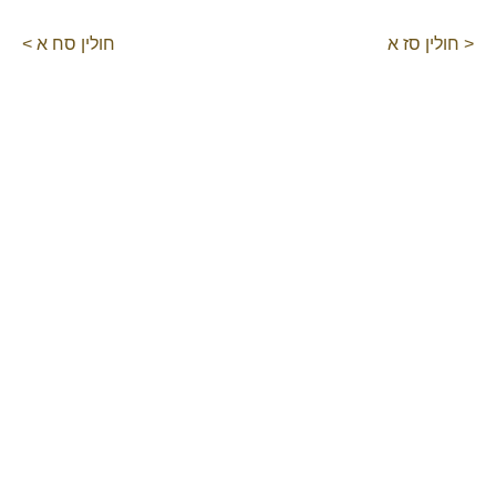
< חולין סז א
חולין סח א >