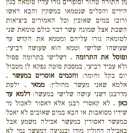
מן התורה טהור וסופרים גזרו עליו טומאה כגון
הידים והכלים שנטמאו במשקין והבא ראשו
ורובו במים שאובין וכל האמורים ביציאות
השבת אצל שמונה עשר דבר כולם טומאת שני
לטומאה גזרו עליהם ומטמא את הקדש עד
שעושהו שלישי וטמא הוא שעושה רביעי:
ופוסל את התרומה .
דשלישי בתרומה פסול
ולא עביד רביעי. במסכת סוטה נפקא לן מטבול
יום בקל וחומר:
וחכמים אוסרים במעשר .
אלמא שאני מעשר מחולין:
ממאי .
ילפת
מדרבנן דשני עושה שלישי במעשר:
דלמא עד
כאן .
לא קאסרי רבנן אלא דאסור לאכול מי
שידיו מסואבות או הבא במים שאובים לא יאכל
במעשר דאסורין במעשר אכילה משמע אבל
באכילה דחולין מודו ובנגיעה דמעשר נמי לא