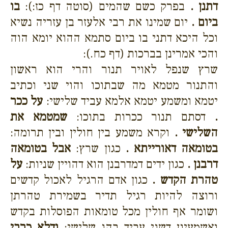
דתנן .
בפרק כשם שהמים (סוטה דף כז:):
בו
ביום .
יום שמינו את רבי אלעזר בן עזריה נשיא
וכל היכא דתני בו ביום סתמא ההוא יומא הוה
והכי אמרינן בברכות (דף כח.):
שרץ שנפל לאויר תנור והרי הוא ראשון
והתנור מטמא מה שבתוכו והוי שני וכתיב
יטמא ומשמע יטמא אלמא עביד שלישי:
על ככר
.
דסתם תנור ככרות בתוכו:
שמטמא את
השלישי .
וקרא משמע בין חולין ובין תרומה:
בטומאה דאורייתא .
כגון שרץ:
אבל בטומאה
דרבנן .
כגון ידים דמדרבנן הוא דהויין שניות:
על
טהרת הקדש .
כגון אדם הרגיל לאכול קדשים
ורוצה להיות רגיל תדיר בשמירת טהרתן
ושומר אף חולין מכל טומאות הפוסלות בקדש
ואשמעינן דשני עביד בהו שלישי:
ודלא כרבי