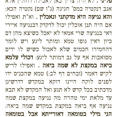
פליגי .
לא היה צריך כאן לאכילה דחולין אלא
אגב דנקטיה במס' חגיגה (ג"ז שם) נקטיה הכא:
והא נגיעה היא מדקתני ונאכלין .
וא"ת ואפילו
אם היה תנן אוכלין יכול לדקדק דבנגיעה איירי
דאי בנגיעה שרי אמאי לא יאכל כשיצא מהן דם
כיון דאין גופו טמא ומותר ליגע ויש לומר
דהחמירו חכמים שלא לאכול כשיש לו ידים
מסואבות אף על גב דמותר ליגע:
דכולי עלמא
ביאה במקצת לא שמה ביאה .
ואפילו לריש
לקיש דאמר (זבחים דף לב:) טמא שהכניס ידו
לפנים לוקה היינו דוקא במקדש דדרשינן
מדכתיב בכל קדש לא תגע ואל המקדש לא תבא
עד מלאת ימי טהרה מה נגיעה במקצת שמה
נגיעה אף ביאה במקצת במקדש שמה ביאה:
הני מילי בטומאה דאורייתא אבל בטומאה