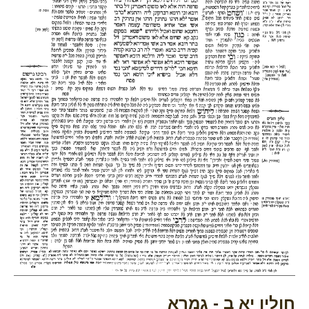
חולין יא ב - גמרא