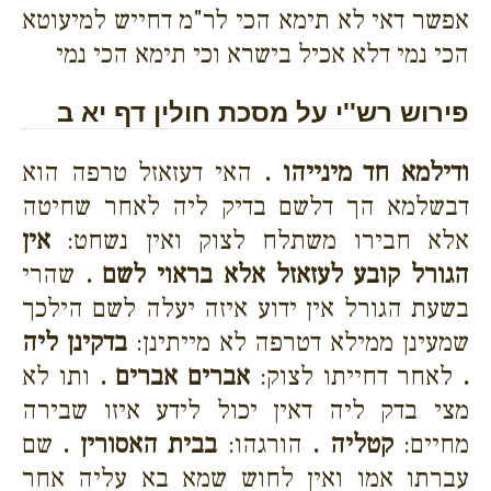
אפשר דאי לא תימא הכי לר"מ דחייש למיעוטא
הכי נמי דלא אכיל בישרא וכי תימא הכי נמי
פירוש רש''י על מסכת חולין דף יא ב
ודילמא חד מינייהו .
האי דעזאזל טרפה הוא
דבשלמא הך דלשם בדיק ליה לאחר שחיטה
אלא חבירו משתלח לצוק ואין נשחט:
אין
הגורל קובע לעזאזל אלא בראוי לשם .
שהרי
בשעת הגורל אין ידוע איזה יעלה לשם הילכך
שמעינן ממילא דטרפה לא מייתינן:
בדקינן ליה
.
לאחר דחייתו לצוק:
אברים אברים .
ותו לא
מצי בדק ליה דאין יכול לידע איזו שבירה
מחיים:
קטליה .
הורגהו:
בבית האסורין .
שם
עברתו אמו ואין לחוש שמא בא עליה אחר