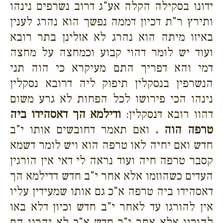
ידונו בסקילה הקלה אע"ג דרוב נשרפים נינהו
ותירץ ר"ת דכיון דממה נפשך הוא נהרג לענין
באיזו מיתה הוא נהרג לא אזלינן בתר רובא
ועוד יש לומר דהוי קבוע וכמחצה על מחצה
דמי והא דפריך התם מעיקרא כי הוה תני
הנשרפין בנסקלין תיפוק ליה דרובא נסקלין
נינהו הכי פירושו לכל הפחות לא גרע משום
דהוו רובא דנסקלין:
ודילמא הך דאסהידו ביה
טרפה הוה .
ואם תאמר דחובשים אותו י"ב
חדש ואם יחיה לאו טרפה הוא ויש לומר דשמא
קסבר טרפה חיה ועוד נראה לי דאי אין הורגין
העדים כשהוזמו אלא אחר י"ב חדש דדילמא הך
דאסהידו ביה טרפה א"כ גם אותו שמעידין עליו
אין להורגו עד לאחר י"ב חדש וכיון דלא באו
להורגו אלא אחר י"ב חדש א"כ לא יהרגו הם