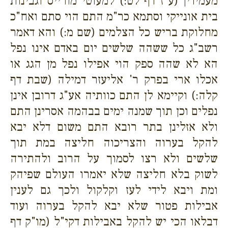
מעמידין (ע"ז דף לט:) למעוטי מורייס וגבינות
בית אונייקי וסתמא כר"מ התם הוי סתם ואח"כ
מחלוקת בריש כל הצלמים (שם מ:) והא דאמר
רשב"ג כל ששהה שלשים יום באדם אינו נפל
הא לא שהה ספק הוי אפילו נפל מן הגג או
אכלו ארי בפרק ר' אליעזר דמילה (שבת דף
קלה:) וקיימא לן התם כוותיה אע"ג דרובן אינן
נפלים וכן תוך שמנה ימים בבהמה אסרינן התם
ולא אזלינן בתר רובא התם משום דלא יבא
להקל בערוה והצריכוה חליצה במת תוך
שלשים ולא רצו לסמוך על הרוב ולהתירה
לשוק בלא חליצה שלא יאמרו העולם שפיהק
ומת ויבא לידי לעז וקלקול ולכך גם לענין
אבילות פטור שלא יבא להקל בערוה ועוד
דבלאו הכי יש להקל באבילות דקי"ל (מו"ק דף