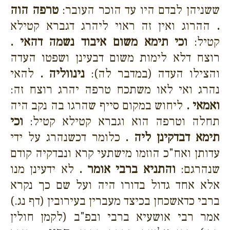
ששניהן לבדם היו עד הוכר העובר:
טרפה הוה
.
ההרוג ואין זה ראוי ליהרג דגברא קטילא
קטיל:
וכי תימא משום איבוד נשמה דהאי .
רוצח דלא לימות משום דבעינן ושפטו העדה
והצילו העדה (במדבר לה):
נינווליה .
להאי
נהרג ואי לאו משתכח טרפה יהרג רוצח זה:
ואמאי .
ליחוש במקום סייף שהרגו בה נקב היה
תחלה וטרפה הוא וגברא קטילא קטיל:
וכי
תימא דבדקינן ליה .
כלומר דכשנהרג על ידי
עדותן ואח"כ הוזמו מישתעי קרא ונבדקיה קודם
שנהרגם:
והתניא ברבי אומר .
לא ידעינן מנו
אלא אחד גדול בדורו היה ועל שם כך נקרא
ברבי כדאשכחן בכיצד מעברין בעירובין (דף נג.)
אמר רבי אושעיא ברבי ובפ"ב (לקמן חולין