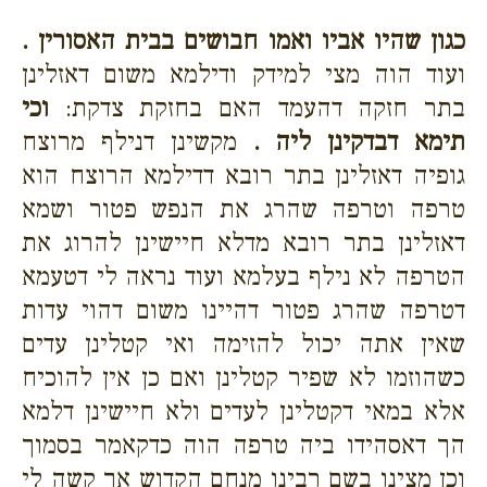
כגון שהיו אביו ואמו חבושים בבית האסורין .
ועוד הוה מצי למידק ודילמא משום דאזלינן
בתר חזקה דהעמד האם בחזקת צדקת:
וכי
תימא דבדקינן ליה .
מקשינן דנילף מרוצח
גופיה דאזלינן בתר רובא דדילמא הרוצח הוא
טרפה וטרפה שהרג את הנפש פטור ושמא
דאזלינן בתר רובא מדלא חיישינן להרוג את
הטרפה לא נילף בעלמא ועוד נראה לי דטעמא
דטרפה שהרג פטור דהיינו משום דהוי עדות
שאין אתה יכול להזימה ואי קטלינן עדים
כשהוזמו לא שפיר קטלינן ואם כן אין להוכיח
אלא במאי דקטלינן לעדים ולא חיישינן דלמא
הך דאסהידו ביה טרפה הוה כדקאמר בסמוך
וכן מצינו בשם רבינו מנחם הקדוש אך קשה לי