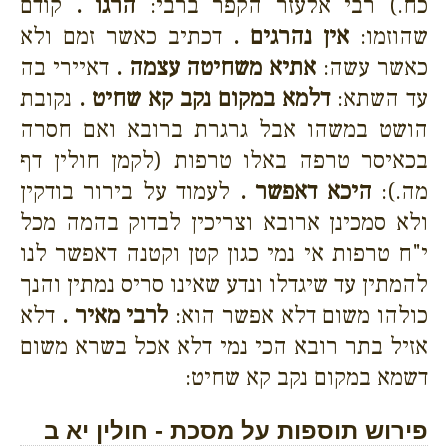
כח.) רבי אלעזר הקפר ברבי:
הרגו .
קודם
שהוזמו:
אין נהרגים .
דכתיב כאשר זמם ולא
כאשר עשה:
אתיא משחיטה עצמה .
דאיירי בה
עד השתא:
דלמא במקום נקב קא שחיט .
נקובת
הושט במשהו אבל גרגרת ברובא ואם חסרה
בכאיסר טרפה באלו טרפות (לקמן חולין דף
מה.):
היכא דאפשר .
לעמוד על בירור בודקין
ולא סמכינן ארובא וצריכין לבדוק בהמה מכל
י"ח טרפות אי נמי כגון קטן וקטנה דאפשר לנו
להמתין עד שיגדלו ונדע שאינו סריס נמתין והנך
כולהו משום דלא אפשר הוא:
לרבי מאיר .
דלא
אזיל בתר רובא הכי נמי דלא אכל בשרא משום
דשמא במקום נקב קא שחיט:
פירוש תוספות על מסכת - חולין יא ב