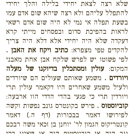
שלא רצה לצאת יחידי בלילה והלך יחידי
להתפלל עליהם ולא רצה שיהא שום אדם עמו
בשעת תפלה אי נמי לא היה שום אדם רשאי
לראות בהפיכת סדום ובפסחים מייתי קרא
דעקדה שלא היה יחידי אלא דלא היה צריך
להקדים טפי מצפרא:
כתיב ויקח את האבן .
לפי פשוטו יש לפרש שלקח אבן אחת מאבני
המקום:
עולין ומסתכלין בדיוקנו של מעלה
ויורדים .
משמע שאותם שעולים הם שיורדים
ולעיל משמע שאחרים היו דקאמר עולין תרי
ויורדין תרי כי פגעי בהדי הדדי הוו ארבעה:
קוביוסטוס .
פירש בקונטרס גונב נפשות וקשה
לפירושו דאמר בבכורות (דף ה.) דאמר
קונטריקוס הגמון לר' יוחנן בן זכאי משה רבכם
גנב היה או קוביוסטוס היה או שאינו בקי