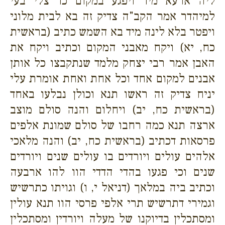
ליה ארעא מיד ויפגע במקום כד צלי בעי
למיהדר אמר הקב"ה צדיק זה בא לבית מלוני
ויפטר בלא לינה מיד בא השמש כתיב (בראשית
כח, יא) ויקח מאבני המקום וכתיב ויקח את
האבן אמר רבי יצחק מלמד שנתקבצו כל אותן
אבנים למקום אחד וכל אחת ואחת אומרת עלי
יניח צדיק זה ראשו תנא וכולן נבלעו באחד
(בראשית כח, יב) ויחלום והנה סולם מוצב
ארצה תנא כמה רחבו של סולם שמונת אלפים
פרסאות דכתיב (בראשית כח, יב) והנה מלאכי
אלהים עולים ויורדים בו עולים שנים ויורדים
שנים וכי פגעו בהדי הדדי הוו להו ארבעה
וכתיב ביה במלאך (דניאל י, ו) וגויתו כתרשיש
וגמירי דתרשיש תרי אלפי פרסי הוו תנא עולין
ומסתכלין בדיוקנו של מעלה ויורדין ומסתכלין