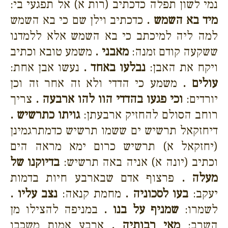
נמי לשון תפלה כדכתיב (רות א) אל תפגעי בי:
מיד בא השמש .
כדכתיב וילן שם כי בא השמש
למה ליה למיכתב כי בא השמש אלא ללמדנו
ששקעה קודם זמנה:
מאבני .
משמע טובא וכתיב
ויקח את האבן:
נבלעו באחד .
נעשו אבן אחת:
עולים .
משמע כי הדדי ולא זה אחר זה וכן
יורדים:
וכי פגעו בהדדי הוו להו ארבעה .
צריך
רוחב הסולם להחזיק ארבעתן:
גויתו כתרשיש .
דיחזקאל תרשיש ים ששמו תרשיש כדמתרגמינן
(יחזקאל א) תרשיש כרום ימא מראה הים
וכתיב (יונה א) אניה באה תרשיש:
בדיוקנו של
מעלה .
פרצוף אדם שבארבע חיות בדמות
יעקב:
בעו לסכוניה .
מחמת קנאה:
נצב עליו .
לשמרו:
שמניף על בנו .
במניפה להצילו מן
השרב:
מאי רבותיה .
ארבע אמות משכבו