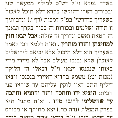
בשדה נפקא וי"ל דש"ס למילף ממעשר שני
ובכורים דשרו דהוקשו בקרא דלא תוכל לאכול
בשעריך כדדרשי' בפ"ק דמכות (דף ז.) ונדבותיך
זו תודה ושלמים ובכורות זה בכור בקרך וצאנך
זה חטאת ואשם ונדריך זה עולה:
אבל יצאו חוץ
למחיצתן וחזרו מותרין .
וא"ת דלמא הכי קאמר
בשעריך הוא דלא תיכול אלא יביאם לירושלים
לאוכלן שלא נכנסו מעולם אבל לא מיירי מידי
באותן שנכנסו ויצאו וי"ל דבאלו הן הלוקין
(מכות יט:) משמע בהדיא דאיירי בנכנסו ויצאו
דיליף התם דאין לוקין עליהם עד שיראו פני
הבית:
הוציא ידו וחתכה וחזר והוציא וחתכה
עד שהשלימו לרובו מהו .
וא"ת מתני' היא
בפרק המפלת (נדה כח.) יצא מחותך או מסורס
עד שיצא רובו וי"ל דודאי אשה טמאה לידה