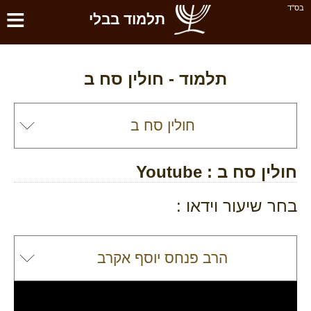
≡
בס''ד
תלמוד בבלי
תלמוד -
חולין סח ב
חולין סח ב
: Youtube
בחר שיעור וידאו :