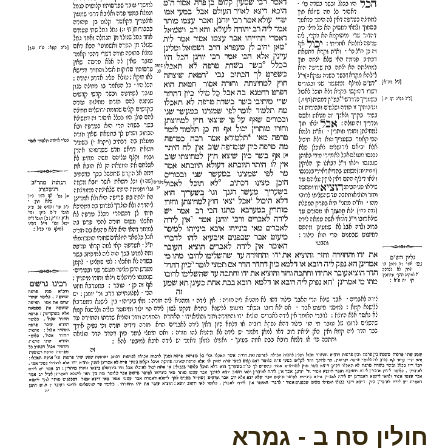
חולין סח ב - גמרא