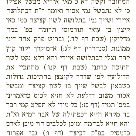
המחובר וקשה דא"כ מאי איריא מבשל אפילו
כי לא נתבשל נמי אסור ואומר ר"ת דבתלושה
איירי ושייך נמי בתלושה לשון קציצה כמו כאן
קיצץ בן עזאי תורמוסי תרומה בפ' במה
מדליקין (שבת דף לד.) ובריש פרק אחד דיני
ממונות (סנהדרין דף לג:) אדמוקדך יקוד קוץ
קרך וצלי דבתלושה איירי והא דלא נקט לשון
חתיכה כדתנן (שבת דף קנו:) מחתכין את
הדילועין לפי שדרך לקוצצן בחתיכות גדולות
כשבאין לבשל שייך בו לשון קציצה ומבשל
אסור משום דדלעת לא חזיא לכוס כדאמרינן
במס' תמיד (דף כז:) כל מידי לא תפלט קמי רבך
בר מקרא חייא דכפתילה של אבר דמיא וא"ת
והא חזיא לבהמה ומוכן לכלבים הוי מוכן לאדם
כדמסיק בפ"ק דביצה (דף ו:) גבי אפרוח