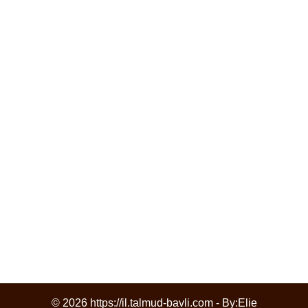
© 2026 https://il.talmud-bavli.com - By:
Elie