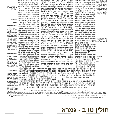
חולין טו ב - גמרא