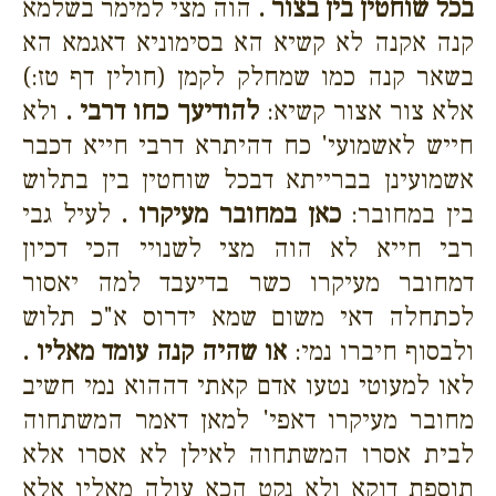
בכל שוחטין בין בצור .
הוה מצי למימר בשלמא
קנה אקנה לא קשיא הא בסימוניא דאגמא הא
בשאר קנה כמו שמחלק לקמן (חולין דף טז:)
אלא צור אצור קשיא:
להודיעך כחו דרבי .
ולא
חייש לאשמועי' כח דהיתרא דרבי חייא דכבר
אשמועינן בברייתא דבכל שוחטין בין בתלוש
בין במחובר:
כאן במחובר מעיקרו .
לעיל גבי
רבי חייא לא הוה מצי לשנויי הכי דכיון
דמחובר מעיקרו כשר בדיעבד למה יאסור
לכתחלה דאי משום שמא ידרוס א"כ תלוש
ולבסוף חיברו נמי:
או שהיה קנה עומד מאליו .
לאו למעוטי נטעו אדם קאתי דההוא נמי חשיב
מחובר מעיקרו דאפי' למאן דאמר המשתחוה
לבית אסרו המשתחוה לאילן לא אסרו אלא
תוספת דוקא ולא נקט הכא עולה מאליו אלא