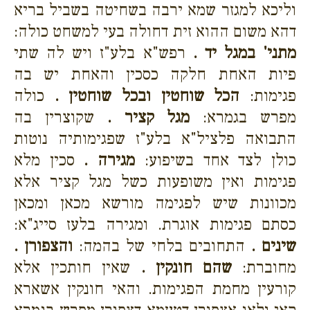
וליכא למגזר שמא ירבה בשחיטה בשביל בריא
דהא משום ההוא זית דחולה בעי למשחט כולה:
מתני' במגל יד .
רפש"א בלע"ז ויש לה שתי
פיות האחת חלקה כסכין והאחת יש בה
פגימות:
הכל שוחטין ובכל שוחטין .
כולה
מפרש בגמרא:
מגל קציר .
שקוצרין בה
התבואה פלציל"א בלע"ז שפגימותיה נוטות
כולן לצד אחד בשיפוע:
מגירה .
סכין מלא
פגימות ואין משופעות כשל מגל קציר אלא
מכוונות שיש לפגימה מורשא מכאן ומכאן
כסתם פגימות אוגרת. ומגירה בלעז סייג"א:
שינים .
התחובים בלחי של בהמה:
והצפורן .
מחוברת:
שהם חונקין .
שאין חותכין אלא
קורעין מחמת הפגימות. והאי חונקין אשארא