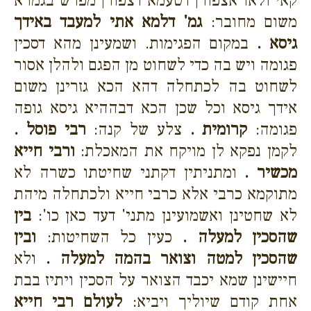
קאי ולאו אצפורן דטעמא דצפורן מפרש בגמרא
משום מחובר:
גמ' דלמא אתי למעבד באידך
גיסא .
במקום הפגימות. ושמעינן מהא דסכין
פגומה ויש בה כדי לשחוט מן הפגם ולהלן אסור
לשחוט בה לכתחלה דהא הכא גזרינן משום
אידך גיסא וכל שכן הכא דבההיא גיסא גופה
פגומה:
קרומית .
צלע של קנה:
רבי פוסל .
לקמן נפקא לן מויקח את המאכלת:
ורבי חייא
מכשיר .
ומתניתין דקתני שחיטתו כשרה לא
מתוקמא כרבי אלא כרבי חייא ולכתחלה מיהת
לא שחטינן ואשמועינן מתני' דעד כאן כו':
בין
שהסכין למעלה .
כעין כל השחיטות:
ובין
שהסכין למטה וצואר בהמה למעלה .
ולא
חיישינן שמא יכבד הצואר על הסכין ויתיז בבת
אחת קודם שיוליך ויביא:
לעולם רבי חייא