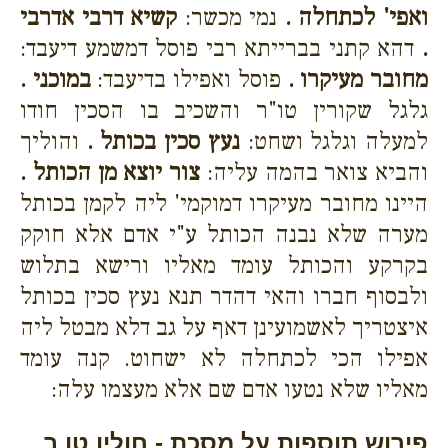
ואפי' לכתחלה .
נמי מכשר:
קשיא דרבי אדרבי
.
דהא קתני בברייתא רבי פוסל דמשמע דיעבד:
מחובר מעיקרו .
פוסל ואפילו בדיעבד:
במוכני .
גלגל שקורין טו"ר והשכיב בו הסכין חודו
למעלה וגלגל ושחט:
נעץ סכין בכותל .
והוליך
והביא צואר בהמה עליה:
צור יוצא מן הכותל .
היינו מחובר מעיקרו דמוקמי' ליה לקמן בכותל
מערה שלא נבנה הכותל ע"י אדם אלא חוקק
בקרקע והכותל עומד מאליו ורישא בתלוש
ולבסוף חברו והאי דהדר תנא נעץ סכין בכותל
איצטריך לאשמועינן דאף על גב דלא מבטל ליה
אפילו הכי לכתחלה לא ישחוט. קנה עומד
מאליו שלא נטעו אדם שם אלא מעצמו עלה:
פירוש תוספות על מסכת - חולין טו ב