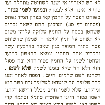
לא חש לאורויי אי ישנה לשחיטה מתחלה ועד
סוף אי אינה אלא לבסוף:
ובמועד לשמו פטור .
בשוחט הפסח על החמץ קאי בפרק תמיד נשחט
(פסחים דף סג.) ומרבינן התם לשאר זבחים
ששחטן בפסח על החמץ שלוקה עליהן משום
לא תשחט על חמץ וקאמר ר' שמעון שהשוחט
פסח בתוך המועד כגון שאבד בארבעה עשר
והקריב אחר תחתיו ונמצא הראשון במועד
ושחטו לשמו על החמץ פטור דהא זבח פסול
הוא דלא חזי שלא בזמנו לשמו:
שלא לשמו .
דשחטו לשם שלמים:
חייב .
דפסח לאחר זמנו
קרב שלמים וזה שנשחט לשלמים זבח כשר הוא
ומדקתני שלא לשמו חייב מכלל דרישא דקתני
לשמו פטור היינו דשחטיה סתמא וסתמא קרי
לשמו דאי .לשמו דוקא קאמר הא סתמא חייב