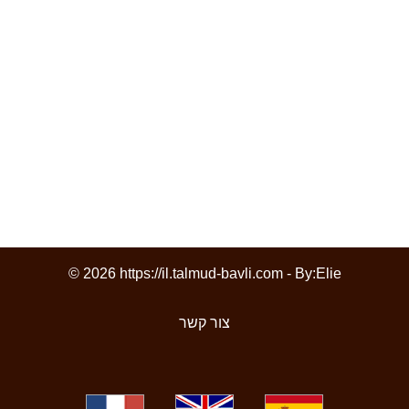
© 2026 https://il.talmud-bavli.com - By:
Elie
צור קשר