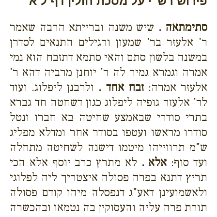
פירוש רש''י על מסכת חולין דף ל א
סתימתאה .
שיש משנה וברייתא הרבה שאמר
ר' אלעזר בר' שמעון ורגילים התנאים לסדרן
במשנה בלשון סתם והאי סתמא דתזבח הוא נמי
אמרה וגמרא גמיר לה ר' יוחנן מרביה דהא ר'
אלעזר אמרה:
זבח אחד .
ולרבנן ליפלוג. ועוד
לר' אלעזר גופיה ליפלוג כגון דשחטה חד גברא
בתרי סודרי שבאמצע שחיטה בא חברו ונטל
סודרו מראשו ועטפו בסודר אחר ומדלא מפליג
ש"מ תרווייהו מיטמו דישנה לשחיטה מתחלה
ועד סוף:
אלא .
לא מתרץ כרב יוסף אלא הכי
תריץ דתנא בפרה פסולה איצטריך ליה לפלוגי
ולאשמועינן דאע"ג דנפסלה מיהו קודם פסולה
תורת פרה עליה והעסוקין בה נטמאו ובהכשרה