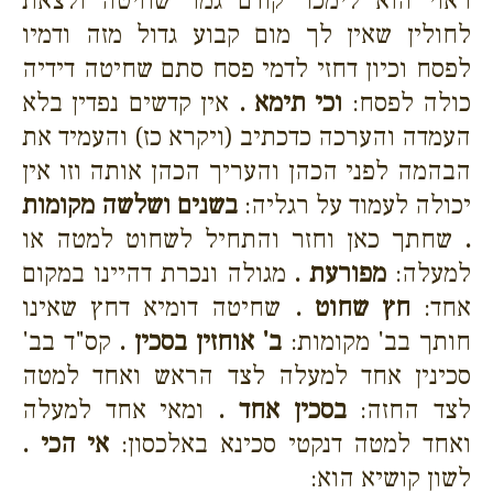
ראוי הוא לימכר קודם גמר שחיטה ולצאת
לחולין שאין לך מום קבוע גדול מזה ודמיו
לפסח וכיון דחזי לדמי פסח סתם שחיטה דידיה
כולה לפסח:
וכי תימא .
אין קדשים נפדין בלא
העמדה והערכה כדכתיב (ויקרא כז) והעמיד את
הבהמה לפני הכהן והעריך הכהן אותה וזו אין
יכולה לעמוד על רגליה:
בשנים ושלשה מקומות
.
שחתך כאן וחזר והתחיל לשחוט למטה או
למעלה:
מפורעת .
מגולה ונכרת דהיינו במקום
אחד:
חץ שחוט .
שחיטה דומיא דחץ שאינו
חותך בב' מקומות:
ב' אוחזין בסכין .
קס"ד בב'
סכינין אחד למעלה לצד הראש ואחד למטה
לצד החזה:
בסכין אחד .
ומאי אחד למעלה
ואחד למטה דנקטי סכינא באלכסון:
אי הכי .
לשון קושיא הוא: