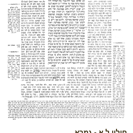
חולין ל א - גמרא