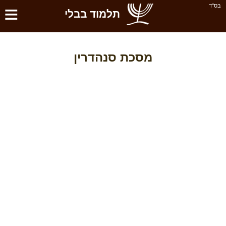
≡
בס''ד
תלמוד בבלי
מסכת סנהדרין