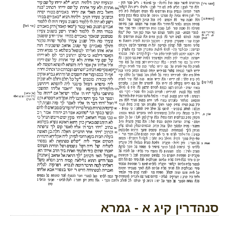
סנהדרין קיג א - גמרא