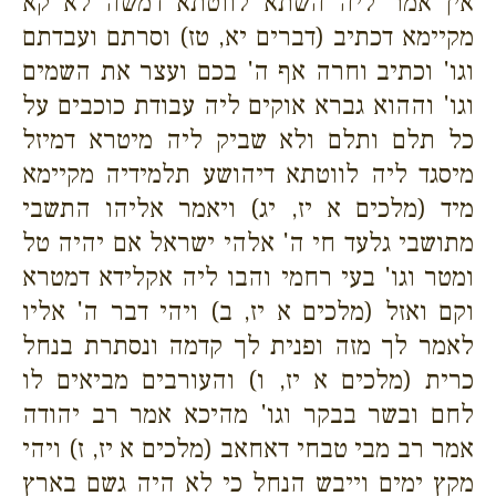
אין אמר ליה השתא לווטתא דמשה לא קא
מקיימא דכתיב (דברים יא, טז) וסרתם ועבדתם
וגו' וכתיב וחרה אף ה' בכם ועצר את השמים
וגו' וההוא גברא אוקים ליה עבודת כוכבים על
כל תלם ותלם ולא שביק ליה מיטרא דמיזל
מיסגד ליה לווטתא דיהושע תלמידיה מקיימא
מיד (מלכים א יז, יג) ויאמר אליהו התשבי
מתושבי גלעד חי ה' אלהי ישראל אם יהיה טל
ומטר וגו' בעי רחמי והבו ליה אקלידא דמטרא
וקם ואזל (מלכים א יז, ב) ויהי דבר ה' אליו
לאמר לך מזה ופנית לך קדמה ונסתרת בנחל
כרית (מלכים א יז, ו) והעורבים מביאים לו
לחם ובשר בבקר וגו' מהיכא אמר רב יהודה
אמר רב מבי טבחי דאחאב (מלכים א יז, ז) ויהי
מקץ ימים וייבש הנחל כי לא היה גשם בארץ