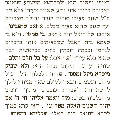
באנפי נפשיה הוא ולמדרשא ממשמע שנאמר
באבירם בכורו איני יודע ששגוב צעירו אלא מה
ת"ל שגוב צעירו שהיה קובר והולך מאבירם
ועד שגוב שהוא צעיר מכלם:
אחאב שושבינו .
אוהבו של חיאל היה אחאב:
בי טמיא .
וי"א בי
טעמא בית האבל שמטעימים אותו בדברים
לנחמו ובכמה דוכתין כתיב בבראשית רבה
טמיא בלא עיי"ן לשון אבל:
על כל תלם ותלם .
שורה וערוגה ומקום גבוה הוא:
ולא שביק
מיטרא מיזל ומסגד .
שהיה הלכלוך הולך וגדל
מרוב הגשמים הבאין לעולם שאין מניחין לילך
להשתחוות לעבודת כוכבים מתוך דרכים
מלוכלכות בטיט:
מיד ויאמר אליהו חי ה' אם
יהיה השנים האלה מטר וגו' .
האי קרא סמוך
לקרא דחיאל בית האלי:
אקלידא דמטרא .