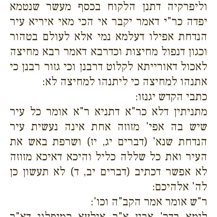
וליפרקיה דתנן הלקוח בכסף מעשר שנטמא
יפדה כר"י דאמר יקבר אי הכי מאי איריא עיר
הנדחת אפילו דעלמא נמי אלא לעולם בטהור
וכגון דנפול מחיצות וכדרבא דאמר רבא מחיצה
לאכול דאורייתא לקלוט דרבנן וכי גזור רבנן כי
אתנהו למחיצה כי ליתנהו למחיצה לא:
כתבי הקדש יגנזו:
מתניתין דלא כר"א דתניא ר"א אומר כל עיר
שיש בה אפי' מזוזה אחת אינה נעשית עיר
הנדחת שנא' (דברים יג, יז) ושרפת באש את
העיר ואת כל שללה כליל והיכא דאיכא מזוזה
לא אפשר דכתיב (דברים יב, ד) לא תעשון כן
לה' אלהיכם:
ר"ש אומר אמר הקב"ה וכו':
לימא בדר' אבין א"ר אילעא קמיפלגי דא"ר