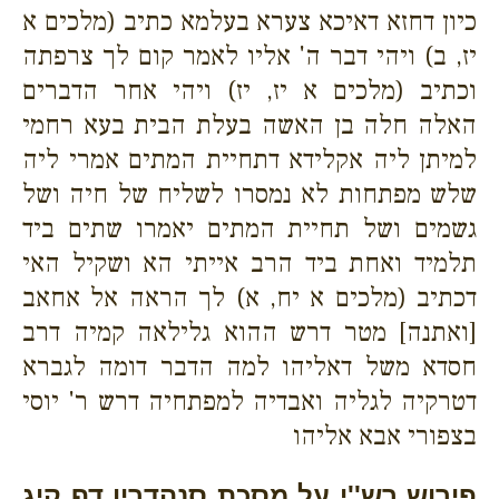
כיון דחזא דאיכא צערא בעלמא כתיב (מלכים א
יז, ב) ויהי דבר ה' אליו לאמר קום לך צרפתה
וכתיב (מלכים א יז, יז) ויהי אחר הדברים
האלה חלה בן האשה בעלת הבית בעא רחמי
למיתן ליה אקלידא דתחיית המתים אמרי ליה
שלש מפתחות לא נמסרו לשליח של חיה ושל
גשמים ושל תחיית המתים יאמרו שתים ביד
תלמיד ואחת ביד הרב אייתי הא ושקיל האי
דכתיב (מלכים א יח, א) לך הראה אל אחאב
[ואתנה] מטר דרש ההוא גלילאה קמיה דרב
חסדא משל דאליהו למה הדבר דומה לגברא
דטרקיה לגליה ואבדיה למפתחיה דרש ר' יוסי
בצפורי אבא אליהו
פירוש רש''י על מסכת סנהדרין דף קיג