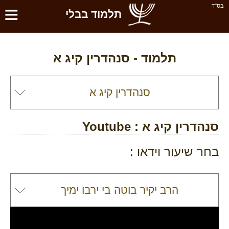
≡
בס''ד
תלמוד בבלי
תלמוד -
סנהדרין קיג א
סנהדרין קיג א
: Youtube
בחר שיעור וידאו :