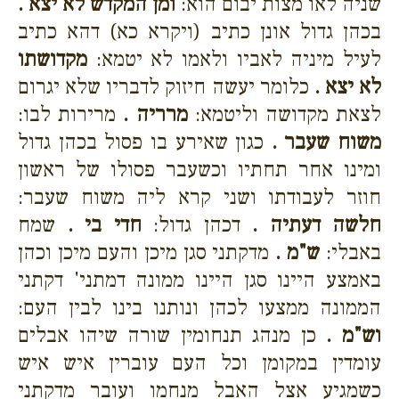
שניה לאו מצות יבום הוא:
ומן המקדש לא יצא .
בכהן גדול אונן כתיב (ויקרא כא) דהא כתיב
לעיל מיניה לאביו ולאמו לא יטמא:
מקדושתו
לא יצא .
כלומר יעשה חיזוק לדבריו שלא יגרום
לצאת מקדושה וליטמא:
מרריה .
מרירות לבו:
משוח שעבר .
כגון שאירע בו פסול בכהן גדול
ומינו אחר תחתיו וכשעבר פסולו של ראשון
חוזר לעבודתו ושני קרא ליה משוח שעבר:
חלשה דעתיה .
דכהן גדול:
חדי בי .
שמח
באבלי:
ש"מ .
מדקתני סגן מיכן והעם מיכן וכהן
באמצע היינו סגן היינו ממונה דמתני' דקתני
הממונה ממצעו לכהן ונותנו בינו לבין העם:
וש"מ .
כן מנהג תנחומין שורה שיהו אבלים
עומדין במקומן וכל העם עוברין איש איש
כשמגיע אצל האבל מנחמו ועובר מדקתני