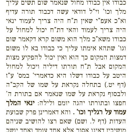
כבודו אין כבודו מחול שנאמר שום תשים עליך
מלך וכו' וי"ל דודאי עשה דכבוד תורה עדיף
וא"כ אעפ"י שאין ת"ח היה צריך לעמוד ינאי
היה צריך לעמוד והאי דת"ח יכול למחול על
כבודו משא"כ מלך הוא משום קרא דקאמר שום
וגו' שתהא אימתו עליך כי כבודו בא לו משום
דמצות המקום כך הוא ואין יכול להפקיע מצות
המקום אבל ת"ח תורתו דיליה ויכול למחול
היטב על כבודו דשלו היא כדאמרי' במס' ע"ז
(דף יט.) בתחלה נקראת על שמו של הקב"ה
ולבסוף נקראת על שמו שנאמר אם בתורת ה'
חפצו ובתורתו יהגה יומם ולילה:
ינאי המלך
עמוד על רגליך וכו' .
והא דאמרינן פרק שבועת
העדות (דף ל. ושם) שאם רצו להושיב שניהם
מושיבין דאינו אסור אלא אחד עומד ואחד יושב