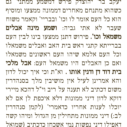
יעקב בר' יהוצדק פירש דמשמע ממתני' גם
כשהוא מתנחם מאחרים דממונה ממצעו ומוסיף
הוא כל העם אומר לו וכו' ובבריי' וקאמר משוח
שעבר לא אתי גביה:
ושמע מינה אבלים
משמאל וכו'.
פירוש דתנן ממצעו בינו לבין העם
בברייתא קתני ראש בית האב ואבלים משמאלו
וכל העם אלמא שיהו העם ראשונים משמאלו
ואם כן האבלים היו משמאל העם:
אבל מלכי
בית דוד דן ודנין אותו .
וא"ת וכי איך יכול לדון
והא אמרינן לעיל אין מושיבין מלך בסנהדרין
משום דכתיב לא תענה על ריב וי"ל דהכא מיירי
דוקא לדון דיני ממונות דלא איכפת לן אם לא
יוכלו לענות אחריו כדאמרי' (לקמן סנהדרין
לב:) דיני ממונות מתחילין מן הגדול ומיהו קשה
דאפילו דיני נפשות נמי אשכחן כדכתיב (שמואל