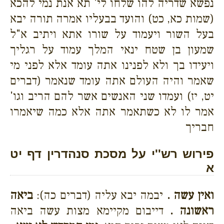
נפשא שדריה להו שלחו לי' תא אנת נמי להכא
(שמות כא, כט) והועד בבעליו אמרה תורה יבא
בעל השור ויעמוד על שורו אתא ויתיב א"ל
שמעון בן שטח ינאי המלך עמוד על רגליך
ויעידו בך ולא לפנינו אתה עומד אלא לפני מי
שאמר והיה העולם אתה עומד שנאמר (דברים
יט, יז) ועמדו שני האנשים אשר להם הריב וגו'
אמר לו לא כשתאמר אתה אלא כמה שיאמרו
חבריך
פירוש רש''י על מסכת סנהדרין דף יט
א
ואין עשה .
יבמה יבא עליה (דברים כה):
ביאה
ראשונה .
דייבום מקיימא מצות עשה ביאה