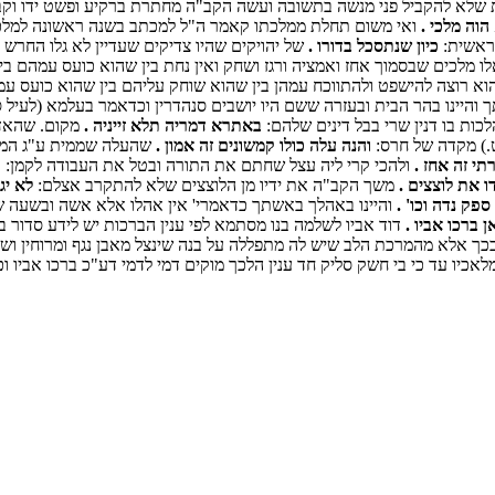
לא להקביל פני מנשה בתשובה ועשה הקב"ה מחתרת ברקיע ופשט ידו וקבל
הוה מלכי .
ואי משום תחלת ממלכתו קאמר ה"ל למכתב בשנה ראשונה למלכו
בראשית:
כיון שנתסכל בדורו .
של יהויקים שהיו צדיקים שעדיין לא גלו החרש 
 מלכים שבסמוך אחז ואמציה ורגז ושחק ואין נחת בין שהוא כועס עמהם בין 
 רוצה להישפט ולהתווכח עמהן בין שהוא שוחק עליהם בין שהוא כועס עמהן
 והיינו בהר הבית ובעזרה ששם היו יושבים סנהדרין וכדאמר בעלמא (לעיל סנ
כות בו דנין שרי בבל דינים שלהם:
באתרא דמריה תלא זייניה .
מקום. שהאדו
ט.) מקדה של חרס:
והנה עלה כולו קמשונים זה אמון .
שהעלה שממית ע"ג המז
י זה אחז .
ולהכי קרי ליה עצל שחתם את התורה ובטל את העבודה לקמן:
ו
ו את לוצצים .
משך הקב"ה את ידיו מן הלוצצים שלא להתקרב אצלם:
לא יג
ק נדה וכו' .
והיינו באהלך באשתך כדאמרי' אין אהלו אלא אשה ובשעה ש
 ברכו אביו .
דוד אביו לשלמה בנו מסתמא לפי ענין הברכות יש לידע סדור 
ך אלא מהמרכת הלב שיש לה מתפללה על בנה שינצל מאבן נגף ומרוחין ושדין
כיו עד כי בי חשק סליק חד ענין הלכך מוקים דמי לדמי דע"כ ברכו אביו וכו