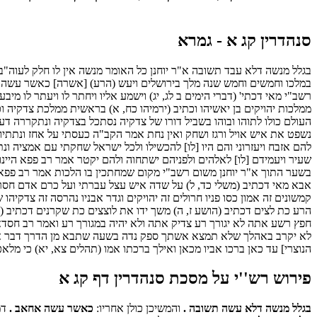
סנהדרין קג א - גמרא
בגלל מנשה דלא עבד תשובה א"ר יוחנן כל האומר מנשה אין לו חלק לעוה"
במלכו וחמשים וחמש שנה מלך בירושלים ויעש (הרע) [אשרה] כאשר עשה אח
רשב"י מאי דכתי' (דברי הימים ב לג, יג) וישמע אליו ויחתר לו ויעתר לו מ
ממלכות יהויקים בן יאשיהו וכתיב (ירמיהו כח, א) בראשית ממלכת צדקיה ו
העולם כולו לתוהו ובוהו בשביל דורו של צדקיה נסתכל בצדקיה ונתקררה דעת
נשפט את איש אויל ורגז ושחק ואין נחת אמר הקב"ה כעסתי על אחז ונתתיו 
להם אזבח ויעזרוני והם היו [לו] להכשילו ולכל ישראל שחקתי עם אמציה ונ
שעיר ויעמידם [לו] לאלהים ולפניהם ישתחוה ולהם יקטר אמר רב פפא היינו דאמ
בשער התוך א"ר יוחנן משום רשב"י מקום שמחתכין בו הלכות אמר רב פפא ה
אבא מאי דכתיב (משלי כד, ל) על שדה איש עצל עברתי ועל כרם אדם חסר לב
קמשונים זה אמון כסו פניו חרולים זה יהויקים וגדר אבניו נהרסה זה צדק
הרע כת לצים דכתיב (הושע ז, ה) משך ידו את לוצצים כת שקרנים דכתיב (תהל
חפץ רשע אתה לא יגורך רע צדיק אתה ולא יהיה במגורך רע ואמר רב חסדא 
לא יקרב באהלך שלא תמצא אשתך ספק נדה בשעה שתבא מן הדרך דבר אחר ל
הנוצרי] עד כאן ברכו אביו מכאן ואילך ברכתו אמו (תהלים צא, יא) כי מלאכ
פירוש רש''י על מסכת סנהדרין דף קג א
בגלל מנשה דלא עשה תשובה .
והמשיכן כולן אחריו:
כאשר עשה אחאב .
דמ