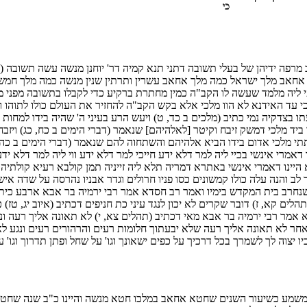
ב מרפה ידיהן של בעלי תשובה דתני תנא קמיה דר' יוחנן מנשה עשה תשובה 
אב מלך ישראל כמה מלך אחאב עשרין ותרתין שנין מנשה כמה מלך חמשים ו
יבעי ליה מלמד שעשה לו הקב"ה כמין מחתרת ברקיע כדי לקבלו בתשובה מפני מ
כי עד האידנא לא הוו מלכי אלא בקש הקב"ה להחזיר את העולם כולו לתוהו 
ו בצדקיה נמי כתיב (מלכים ב כד, ט) ויעש הרע בעיני ה' שהיה בידו למחות
ביד מלכי דמשק זיבח וקיטר [לאלהיהם] שנאמר (דברי הימים ב כח, כג) ויז
תתי מלכי אדום בידו הביא אלהיהם והשתחוה להם שנאמר (דברי הימים ב כה, 
רי אינשי בכיי ליה למר דלא ידע חייכי למר דלא ידע ווי ליה למר דלא ידע בי
יינו דאמרי אינשי באתרא דמריה תלא ליה זייניה תמן קולבא רעיא קולתיה
 והנה עלה כולו קמשונים כסו פניו חרולים וגדר אבניו נהרסה על שדה איש
יהו שנחרב בית המקדש בימיו ואמר רב חסדא אמר רבי ירמיה בר אבא ארבע כית
ים קא, ז) דובר שקרים לא יכון לנגד עיני כת חניפים דכתיב (איוב יג, טז) כ
אמר רבי ירמיה בר אבא מאי דכתיב (תהלים צא, י) לא תאונה אליך רעה ונ
א תאונה אליך רעה שלא יבעתוך חלומות רעים והרהורים רעים ונגע לא י
יו יצוה לך לשמרך בכל דרכיך על כפים ישאונך וגו' על שחל ופתן תדרוך וגו'
שמע כשיעור השנים שחטא אחאב במלכו חטא מנשה והיינו כ"ב שנה שחטא