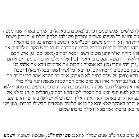
(ל) שלשים ושלש שנים דכתיב (מלכים ב כא, א) בן שתים עשרה שנה מנשה
חמש דל מינייהו עשרים ותרתין פשו להו תלתין ותלת א"ר יוחנן משום
דת הדין וא"ר יוחנן משום רשב"י מאי דכתיב (ירמיהו כו, א) בראשית
ובוהו בשביל יהויקים נסתכל בדורו ונתקררה דעתו בקש הקב"ה להחזיר את
 ולא מיחה וא"ר יוחנן משום רשב"י מאי דכתיב (משלי כט, ט) איש חכם
בח לאלהי דרמשק המכים בו ויאמר [כי] אלהי מלכי ארם הם מעזרים אותם
יד) ויהי אחרי (כן) בא אמציה מהכות את אדומים ויבא את אלהי בני
ן טב לביש (ירמיהו לט, ג) ויבאו כל [שרי] מלך בבל (ויבאו) [וישבו]
 תלא (סימן על שדה בתים לא תאונה) אמר רב חסדא אמר רבי ירמיה בר
 עצל עברתי זה אחז ועל כרם אדם חסר לב זה מנשה והנה עלה כולו
ות אין מקבלות פני שכינה כת לצים כת שקרנים כת חניפים כת מספרי לשון
י לא לפניו חנף יבוא כת מספרי לשון הרע דכתיב (תהלים ה, ה) כי לא אל
גע לא יקרב באהלך לא תאונה אליך רעה שלא ישלוט) בהן יצר הרע ונגע
קרב באהלך שלא יהא לך בן או תלמיד שמקדיח תבשילו ברבים [כגון ישו
 עד כאן ברכתו אמו מכאן ואילך ברכתו שמים
 בהם כנגד כ"ב שנים שמלך אחאב:
פשו להו ל"ג .
שעשה תשובה:
וישמע