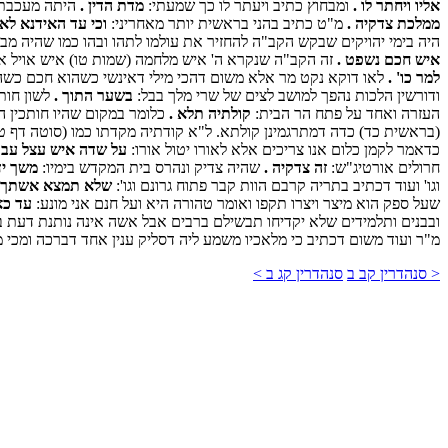
אליו ויחתר לו .
ומבחוץ כתיב ויעתר לו כך שמעתי:
מדת הדין .
היתה מעכבת ש
ממלכת צדקיה .
מ"ט כתיב בהני בראשית יותר מאחריני:
וכי עד האידנא לא 
היה בימי יהויקים שבקש הקב"ה להחזיר את עולמו לתהו ובהו כמו שהיה מ
איש חכם נשפט .
זה הקב"ה שנקרא ה' איש מלחמה (שמות טו) איש אויל אלו
למר כו' .
לאו דוקא נקט מר אלא משום דהכי מילי דאינשי כשהוא חכם כשהוא
ודורשין הלכות נהפך למושב לצים של שרי מלך בבל:
בשער התוך .
לשון חותך
העזרה ואחד על פתח הר הבית:
קולתיה תלא .
כלומר במקום שהיו חותכין הל
(בראשית כד) כדה דמתרגמינן קולתא. ל"א קודתיה מקדתו כמו (סוטה דף 
כדאמר לקמן כלום אנו צריכים אלא לאורו יטול אורו:
על שדה איש עצל עברת
חרולים אורטיג"ש:
זה צדקיה .
שהיה צדיק ונהרס בית המקדש בימיו:
משך יד
וגו' ועוד דכתיב בתריה קרבם הוות קבר פתוח גרונם וגו':
שלא תמצא אשתך ספ
שעל ספק הוא מיצר ויצרו תקפו ואומר טהורה היא ועל חנם אני מונע:
עד כאן
ובבנים ותלמידים שלא יקדיחו תבשילם ברבים אבל אשה אינה נותנת דעת בכ
מ"ר ועוד משום דכתיב כי מלאכיו משמע ליה דסליק ענין אחד דברכה ומכי מלא
< סנהדרין קב ב
סנהדרין קג ב >