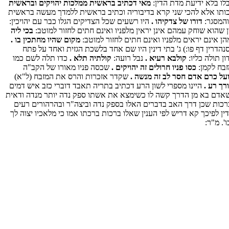
ו בלא ידיעת מדת הדין:
מאי דכתיב בראשית ממלכות יהויקים ובראשית
תו אלא להכי שני קרא בדיבוריה וכתיב בראשית ללמדך מעשה בראשית
והמסגר:
דורו של צדקיהו .
היו רשעים שכל הצדיקים הגלו כבר עם יהויכין:
שהוא שוחק עמהם אינן יראין מלפניו ואינם חתים לחזור למוטב:
בכי ליה
 אינם יראים מלפניו ואינם חתים לחזור למוטב:
מקום שהיו מחתכין בו .
הדרין דף פו:) ג' בתי דינין היו שם אחד בלשכת הגזית ואחד על פתח
ן תולה כליו:
קולבא רעיא .
נבל רועה:
קולתיה תלא .
כדו תלה לשם כמו
בח לקמן:
כסו פניו חרולים זה יהויקים .
שכסה פניו מאורו של הקב"ה
על כרם אדם חסר לב זה מנשה .
שקדר אזכרות והרס את המזבח (ל"א)
ורך רע .
היינו מספרי לשון הרע דכתיב בתריה תאבד דוברי כזב איש דמים
אדם בא מן הדרך קשה לו כשימצא את אשתו ספק נדה יותר מנדה ודאית
ברכות שכן דרך האב בדברים האלו בספק נדה וביצה"ר ובהרהורים רעים
 לפיכך קא דריש לפי הענין שאלו ברכות ברכתו אמו כי מלאכיו יצוה לך
'. מ"ר: