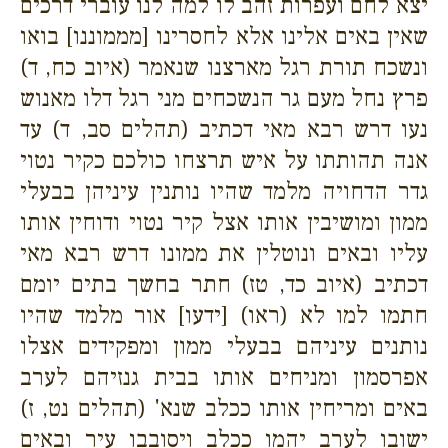
יצא לחם ועפרות זהב לו למה לנו עוברי דרכים
שאין באים אלינו אלא לחסרינו [מממוננו] בואו
ונשכח תורת רגל מארצנו שנאמר (איוב כח, ד)
פרץ נחל מעם גר הנשכחים מני רגל דלו מאנוש
נעו דרש רבא מאי דכתיב (תהלים סב, ד) עד
אנה תהותתו על איש תרצחו כולכם כקיר נטוי
גדר הדחויה מלמד שהיו נותנין עיניהן בבעלי
ממון ומושיבין אותו אצל קיר נטוי ודוחין אותו
עליו ובאים ונוטלין את ממונו דרש רבא מאי
דכתיב (איוב כד, טז) חתר בחשך בתים יומם
חתמו למו לא (ראו) [ידעו] אור מלמד שהיו
נותנים עיניהם בבעלי ממון ומפקידים אצלו
אפרסמון ומניחים אותו בבית גנזיהם לערב
באים ומריחין אותו ככלב שנא' (תהלים נט, ז)
ישובו לערב יהמו ככלב ויסובבו עיר ובאים