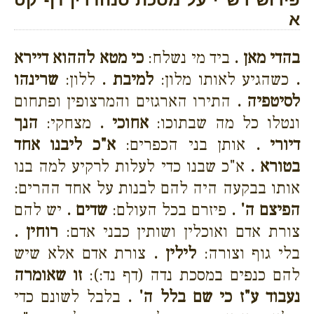
א
בהדי מאן .
ביד מי נשלח:
כי מטא לההוא דיירא
.
כשהגיע לאותו מלון:
למיבת .
ללון:
שרינהו
לסיטפיה .
התירו הארגזים והמרצופין ופתחום
ונטלו כל מה שבתוכו:
אחוכי .
מצחקי:
הנך
דיורי .
אותן בני הכפרים:
א"כ ליבנו אחד
בטורא .
א"כ שבנו כדי לעלות לרקיע למה בנו
אותו בבקעה היה להם לבנות על אחד ההרים:
הפיצם ה' .
פיזרם בכל העולם:
שדים .
יש להם
צורת אדם ואוכלין ושותין כבני אדם:
רוחין .
בלי גוף וצורה:
לילין .
צורת אדם אלא שיש
להם כנפים במסכת נדה (דף נד:):
זו שאומרה
נעבוד ע"ז כי שם בלל ה' .
בלבל לשונם כדי