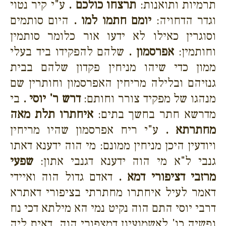
תרמיות ותואנות:
תרצחו כולכם .
ע"י קיר נטוי
וגדר הדחויה:
יומם חתמו למו .
היום סותמים
וסוגרין כאילו לא ידעו אור כלומר סותמין
וחותמין:
אפרסמון .
שלהם להפקידו ביד בעלי
ממון כדי שיהו מניחין פקדון שלהם בבית
גנזיהם ובלילה מריחין האפרסמון וחותרין שם
מנהגו של מפקיד צורר וחותם:
דרש ר' יוסי .
בי
מדרשא חתר בחשך בתים:
איחתרו תלת מאה
מחתרתא .
ע"י ריח אפרסמון שהיו מריחין
ויודעין היכן מניחין ממונם: מי הוה ידענא דאתו
גנבי ל"א מי הוה ידענא דגנבי אתון:
שפעי
מרזבי דציפורי דמא .
דאדם גדול הוה ואיידי
דאמר לעיל איחתרו מחתרתי בציפורי דאתרא
דרבי יוסי התם הוה נקיט נמי הא מילתא דכי נח
נפשיה כו' לאשמועינן דמצפורי הוה. דאית ליה