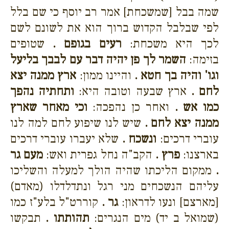
שמה בבל [שמשכחת] אמר רב יוסף כי שם בלל
לפי שבלבל הקדוש ברוך הוא את לשונם לשם
לכך היא משכחת:
רעים בגופם .
שטופים
בזימה:
השמר לך פן יהיה דבר עם לבבך בליעל
וגו' והיה בך חטא .
והיינו ממון:
ארץ ממנה יצא
לחם .
ארץ שבעה וטובה היא:
ותחתיה נהפך
כמו אש .
ואחר כן נהפכה:
וכי מאחר שארץ
ממנה יצא לחם .
שיש לנו שיפוע לחם למה לנו
עוברי דרכים:
ונשכח .
שלא יעברו עוברי דרכים
בארצנו:
פרץ .
הקב"ה נחל גפרית ואש:
מעם גר
.
ממקום הליכתו שהיה הולך למעלה והשליכו
עליהם הנשכחים מני רגל ונתדלדלו (מאדם)
[מארצם] ונעו לדראון:
גר .
קוררט"ל בלע"ז כמו
(שמואל ב יד) מים הנגרים:
תהותתו .
תבקשו