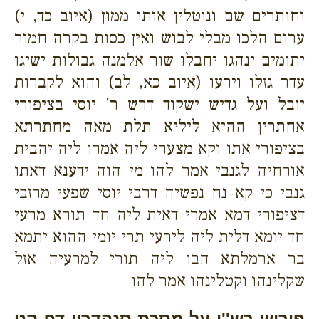
וחותרים שם ונוטלין אותו ממון (איוב כד, י)
ערום הלכו מבלי לבוש ואין כסות בקרה חמור
יתומים ינהגו יחבלו שור אלמנה גבולות ישיגו
עדר גזלו וירעו (איוב כא, לב) והוא לקברות
יובל ועל גדיש ישקוד דרש ר' יוסי בציפורי
אחתרין ההיא ליליא תלת מאה מחתרתא
בציפורי אתו וקא מצערי ליה אמרו ליה יהבית
אורחיה לגנבי אמר להו מי הוה ידענא דאתו
גנבי כי קא נח נפשיה דרבי יוסי שפעי מרזבי
דציפורי דמא אמרי דאית ליה חד תורא מרעי
חד יומא דלית ליה לירעי תרי יומי ההוא יתמא
בר ארמלתא הבו ליה תורי למרעיה אזל
שקלינהו וקטלינהו אמר להו
פירוש רש''י על מסכת סנהדרין דף קט