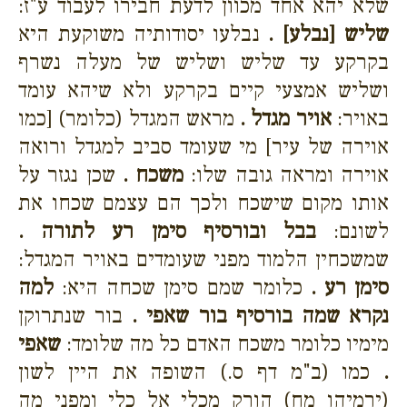
שלא יהא אחד מכוון לדעת חבירו לעבוד ע"ז:
שליש [נבלע] .
נבלעו יסודותיה משוקעת היא
בקרקע עד שליש ושליש של מעלה נשרף
ושליש אמצעי קיים בקרקע ולא שיהא עומד
באויר:
אויר מגדל .
מראש המגדל (כלומר) [כמו
אוירה של עיר] מי שעומד סביב למגדל ורואה
אוירה ומראה גובה שלו:
משכח .
שכן נגזר על
אותו מקום שישכח ולכך הם עצמם שכחו את
לשונם:
בבל ובורסיף סימן רע לתורה .
שמשכחין הלמוד מפני שעומדים באויר המגדל:
סימן רע .
כלומר שמם סימן שכחה היא:
למה
נקרא שמה בורסיף בור שאפי .
בור שנתרוקן
מימיו כלומר משכח האדם כל מה שלומד:
שאפי
.
כמו (ב"מ דף ס.) השופה את היין לשון
(ירמיהו מח) הורק מכלי אל כלי ומפני מה