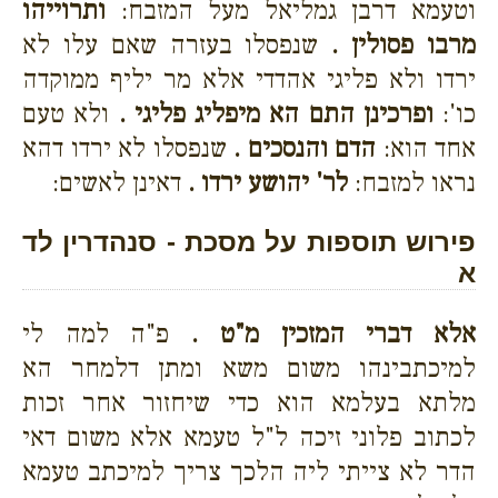
וטעמא דרבן גמליאל מעל המזבח:
ותרוייהו
מרבו פסולין .
שנפסלו בעזרה שאם עלו לא
ירדו ולא פליגי אהדדי אלא מר יליף ממוקדה
כו':
ופרכינן התם הא מיפליג פליגי .
ולא טעם
אחד הוא:
הדם והנסכים .
שנפסלו לא ירדו דהא
נראו למזבח:
לר' יהושע ירדו .
דאינן לאשים:
פירוש תוספות על מסכת - סנהדרין לד
א
אלא דברי המזכין מ"ט .
פ"ה למה לי
למיכתבינהו משום משא ומתן דלמחר הא
מלתא בעלמא הוא כדי שיחזור אחר זכות
לכתוב פלוני זיכה ל"ל טעמא אלא משום דאי
הדר לא צייתי ליה הלכך צריך למיכתב טעמא