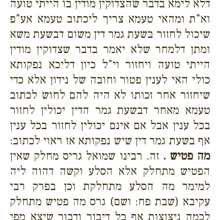
דלא לימא בדבר שהצדוקין מודין בו הייתי טועה
וא"ת ומהאי טעמא צריך ליכתוב טעמא אע"פ
שיכול לחזור בשעת גמר דין משום דבשעת משא
ומתן דלמחר שלא יאמר בדבר שצדוקין מודין
הייתי טועה ויחזור וי"ל כיון דליכא נפקותא
כולי האי לענין פטור וחובה של נידון אלא כדי
שיחזור אחר זכותו לא היה להם לחוש לכתוב
טעמא מאחר דבשעת גמר הדין יכולין לחזור
בכל ענין אבל אם אינם יכולין לחזור בכל ענין
אף בשעת גמר דין שיש נפקותא אז ראוי לכתוב:
מה פטיש .
זה. רבינו שמואל גריס מחלק שאין
הפטיש מתחלק אלא הסלע וקשה דהוה ליה
למימר מה הסלע מתחלקת וכן בפרק רבי
עקיבא (שבת פח: ושם) גרס מה פטיש מתחלק
לכמה ניצוצות אף כל דיבור ודבור שיצא מפי