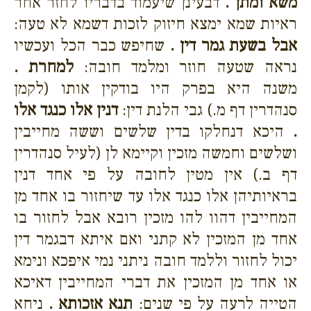
משא ומתן .
דבעינן שיעמוד בדבריו לחזר אחר
ראיות שמא ימצא חיזוק לזכות דשמא לא טעה:
אבל בשעת גמר דין .
שחיפש כבר הכל ועכשיו
נראה שטעה חוזר ומלמד חובה:
למחרת .
משנה היא בפרק היו בודקין אותו (לקמן
סנהדרין דף מ.) גבי הלנת דין:
דנין אלו כנגד אלו
.
היכא דנחלקו בדין שלשים וששה מחייבין
ושלשים וחמשה מזכין וקיימא לן (לעיל סנהדרין
דף ב.) אין מטין לחובה על פי אחד דנין
בראיותיהן אלו כנגד אלו עד שיחזור בו אחד מן
המחייבין דהוו להו מזכין רובא אבל לחזור בו
אחד מן המזכין לא קתני ואם איתא דבגמר דין
יכול לחזור וללמד חובה ניתני נמי איפכא ונימא
או אחד מן המזכין את דברי המחייבין דאיכא
הטייה לרעה על פי שנים:
תנא אזכותא .
ניחא