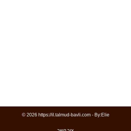
© 2026 https://il.talmud-bavli.com - By:
Elie
צור קשר