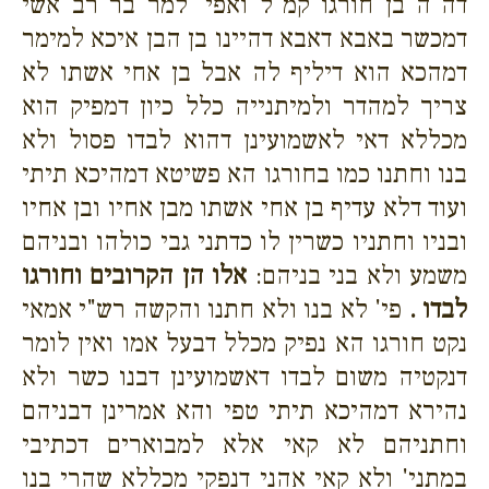
דה"ה בן חורגו קמ"ל ואפי' למר בר רב אשי
דמכשר באבא דאבא דהיינו בן הבן איכא למימר
דמהכא הוא דיליף לה אבל בן אחי אשתו לא
צריך למהדר ולמיתנייה כלל כיון דמפיק הוא
מכללא דאי לאשמועינן דהוא לבדו פסול ולא
בנו וחתנו כמו בחורגו הא פשיטא דמהיכא תיתי
ועוד דלא עדיף בן אחי אשתו מבן אחיו ובן אחיו
ובניו וחתניו כשרין לו כדתני גבי כולהו ובניהם
משמע ולא בני בניהם:
אלו הן הקרובים וחורגו
לבדו .
פי' לא בנו ולא חתנו והקשה רש"י אמאי
נקט חורגו הא נפיק מכלל דבעל אמו ואין לומר
דנקטיה משום לבדו דאשמועינן דבנו כשר ולא
נהירא דמהיכא תיתי טפי והא אמרינן דבניהם
וחתניהם לא קאי אלא למבוארים דכתיבי
במתני' ולא קאי אהני דנפקי מכללא שהרי בנו