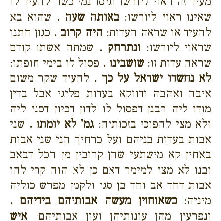
מעיד זה ראוי ליורשו וגיסו נמי כשר להעיד לו
שאינו ראוי ליורשו:
באותה שעה .
שהוא בא
להעיד או שראה העדות:
היה קרוב .
כגון חתנו
שראוי ליורשו:
ונתרחק .
שמתה אשתו קודם
שראה עדות זו:
שושבינו .
פסול לו בימי חופתו:
לא נחשדו ישראל על כך .
להעיד שקר משום
איבה ואהבה ודווקא בעדות פליגי אבל בדין
מודו ליה רבנן דפסול לו לדון דכיון דסני ליה
ולא מצי להפוכי בזכותיה:
גמ' לא יומתו .
שני
אבות בעדות בניהם ועל כרחיך הני שני אבות
באחין קא מישתעי שהן קרובין מן הכל דבאב
ובנו לא מצי למימר דאם כן לא הוה קרי להו
אבות דחד אב וחד בן סגי ולקמן מפרש כוליה
מיניה:
כשאוחזין מעשה אבותיהם בידיהם .
ונפרעין מהן עונותיהן ועון אבותיהם:
איש