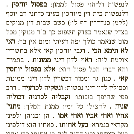
לנפשות דליהוי פסול לממון:
בפסול יוחסין .
דלנפשות בית דין מיוחסין בעינן כדתני רב יוסף
(לקמן סנהדרין דף לו:) כשם שבית דין מנוקים
בצדק שנאמר בצדק תשפוט כך ב"ד מנוקין מכל
מום שנאמר כולך יפה רעיתי ומום אין בך:
דאי
לא תימא הכי .
דגבי יוחסין קאי אלא בחשודין
אוקמת ליה:
ראוי לדון דיני ממונות .
בתמיה
והא דברי הכל פסול הוא:
אלא בפסול יוחסין
קאי .
כגון גר וממזר דכשרין לדון דיני ממונות
ופסולין לדון דיני נפשות:
ונשקיה לכרעיה .
דרב
פפי שהיפך בזכותו:
וקבליה לכרגיה דכוליה
שניה .
להצילו כל ימיו ממנת המלך:
מתני'
אחיו ואחי אביו ואחי אמו .
הן ובניהן ילפינן
מקראי בגמרא:
בעל אחותו .
כאחיו הוא דילפינן