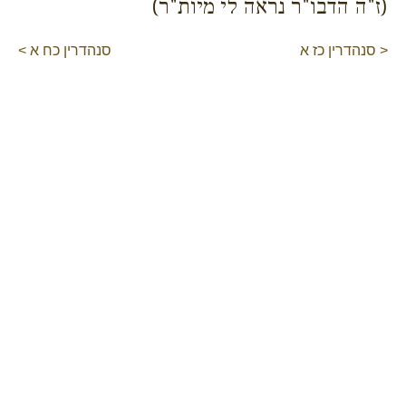
(ז"ה הדבו"ר נראה לי מיות"ר)
< סנהדרין כז א
סנהדרין כח א >