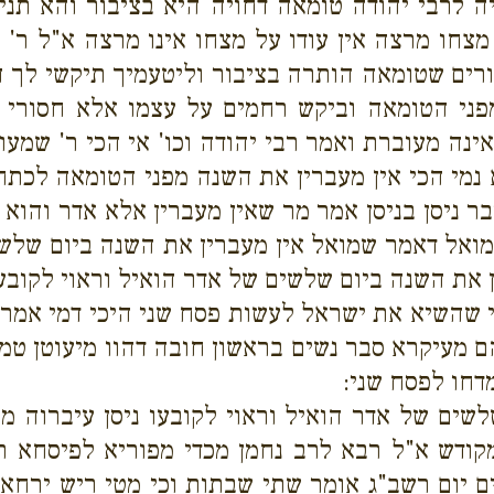
 לרבי יהודה טומאה דחויה היא בציבור והא תניא 
מצחו מרצה אין עודו על מצחו אינו מרצה א"ל ר' שמ
רים שטומאה הותרה בציבור וליטעמיך תיקשי לך הי
י הטומאה וביקש רחמים על עצמו אלא חסורי מ
נה מעוברת ואמר רבי יהודה וכו' אי הכי ר' שמעו
נמי הכי אין מעברין את השנה מפני הטומאה לכתח
 ניסן בניסן אמר מר שאין מעברין אלא אדר והוא עי
מואל דאמר שמואל אין מעברין את השנה ביום שלשים
ן את השנה ביום שלשים של אדר הואיל וראוי לקובעו
ני שהשיא את ישראל לעשות פסח שני היכי דמי אמר
 מעיקרא סבר נשים בראשון חובה דהוו מיעוטן טמא
דחו לפסח שני:
שים של אדר הואיל וראוי לקובעו ניסן עיברוה מ
ודש א"ל רבא לרב נחמן מכדי מפוריא לפיסחא תלת
 יום רשב"ג אומר שתי שבתות וכי מטי ריש ירחא מ