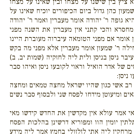
ציץ בין שישנו על מצחו ובין שאינו על מצחו
עון כהן גדול ביום הכיפורים יוכיח שאינו על
א גופה ר' יהודה אומר מעברין ואמר ר' יהודה
חסרא והכי קתני אין מעברין את השנה מפני
ן אומר אם מפני הטומאה עיברוה מעוברת היינו
ילה ר' שמעון אומר מעברין אלא מפני מה בקש
בר ניסן בניסן ולית ליה לחזקיה (שמות יב, ב)
 של אדר הואיל וראוי לקובעו ניסן ואיהו סבר
 ניסן:
 רב אשי כגון שהיו ישראל מחצה טמאים ומחצה
ים ומיעוטן מידחו לפסח שני ולבסוף סבר נשים
אי אמר עולא אין מקדשין את החדש קידשו מאי
ין יומין הוו ומפוריא דרשינן בהלכות הפסח
רחקין ליה אתי לזלזולי בחמץ אמר ליה מידע