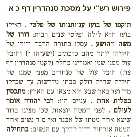
פירוש רש''י על מסכת סנהדרין דף כ א
תוקפו של בועז ענוותנותו של פלטי .
דאילו
בועז חדא לילה ופלטי שנים רבות:
דורו של
משה ויהושע .
עסקו בתורה הרבה ודורו של
חזקיהו יותר מהם כדכתיב (ישעיהו י) וחובל
עול מפני שמן ואמרינן בחלק (לקמן סנהדרין דף
צד:) חובל עול של סנחריב מפני שמנו של
חזקיה שהיה דולק בבתי מדרשות עד שבדקו
מדן ועד באר שבע ולא מצאו עם הארץ:
מתכסין
בטלית אחת .
עניים היו:
רבי יהודה אומר
לעולם .
לפני המטה יוצאות שכן מצינו בדוד
שיצא אחר מטתו של אבנר ואי ס"ד נשים אחר
המטה אורחיה דדוד להלך עם הנשים:
בתחילה