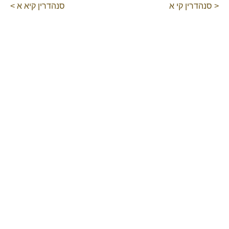
< סנהדרין קי א
סנהדרין קיא א >