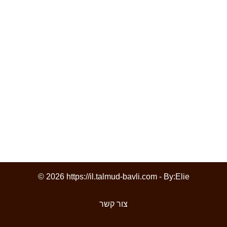
© 2026 https://il.talmud-bavli.com - By:
Elie
צור קשר