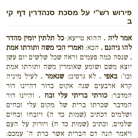
פירוש רש''י על מסכת סנהדרין דף קי
ב
אמר ליה .
ההוא טייעא:
כל תלתין יומין מהדר
להו גיהנם .
הכא:
ואמרי הכי משה ותורתו אמת
.
שנסה כמה פעמים וראה שכל שלשים יום עשן
יוצא משם ושומע שאומרין משה ותורתו אמת
וכו':
באפי .
לא גרסינן:
שנאמר .
לעיל מיניה
קרא ארבעים שנה אקוט בדור דהיינו דור
המדבר:
כורתי בריתי עלי זבח .
והיינו דור
המדבר שכרתו ברית של מקום עלי זבחים
ושלמים דכתיב (שמות כד ה) ויזבחו זבחים
שלמים, וכתיב (שמות כד ח) ויזרוק על העם
ויאמר הנה דם הברית אשר כרת ה' עמכם: