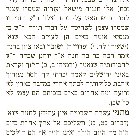
זבח) אלו חנניה מישאל ועזריה שמסרו עצמן
לתוך כבש האש עלי זבח [אלו] ר"ע וחביריו
שמסרו עצמן לשחיטה על דברי תורה ר"ש בן
מנסיא אומר באים הן לעולם הבא שנא'
(ישעיהו לה, י) ופדויי ה' ישובון ובאו ציון ברנה
אמר רבה בר בר חנה א"ר יוחנן שבקה ר"ע
לחסידותיה שנאמר (ירמיהו ב, ב) הלוך וקראת
באזני ירושלים לאמר זכרתי לך חסד נעוריך
אהבת כלולותיך לכתך אחרי במדבר בארץ לא
זרועה ומה אחרים באים בזכותם הם עצמן לא
כל שכן:
מתני׳
עשרת השבטים אינן עתידין לחזור שנא'
(דברים כט, כז) וישליכם אל ארץ אחרת כיום
הזה מה היום הולך ואינו חוזר אף הם הולכים