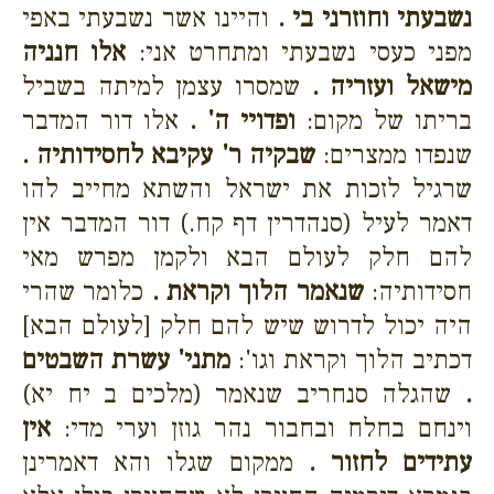
נשבעתי וחוזרני בי .
והיינו אשר נשבעתי באפי
מפני כעסי נשבעתי ומתחרט אני:
אלו חנניה
מישאל ועזריה .
שמסרו עצמן למיתה בשביל
בריתו של מקום:
ופדויי ה' .
אלו דור המדבר
שנפדו ממצרים:
שבקיה ר' עקיבא לחסידותיה .
שרגיל לזכות את ישראל והשתא מחייב להו
דאמר לעיל (סנהדרין דף קח.) דור המדבר אין
להם חלק לעולם הבא ולקמן מפרש מאי
חסידותיה:
שנאמר הלוך וקראת .
כלומר שהרי
היה יכול לדרוש שיש להם חלק [לעולם הבא]
דכתיב הלוך וקראת וגו':
מתני' עשרת השבטים
.
שהגלה סנחריב שנאמר (מלכים ב יח יא)
וינחם בחלח ובחבור נהר גוזן וערי מדי:
אין
עתידים לחזור .
ממקום שגלו והא דאמרינן