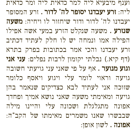
וענף מיבעיא ליה למר כדאית ליה ומר כדאית
ליה:
זרע יעבדנו יסופר לה' לדור .
זרע המסופר
יעבדנו לה' לדור ודור שיחזור לו ויחיה:
משעה
שנזרע .
משעה שנקלט הזרע במעי אשה אפילו
הפילה אמו ונמחה יש לו חלק לעתיד דכתיב
זרע יעבדנו והכי אמר בכתובות בפרק בתרא
(דף קיא.) נבלתי יקומון לרבות נפלים:
עני אני
וגוע מנוער .
אף על פי שאני עני גויעתי חשובה
גויעה וראוי לומר עלי ויגוע ויאסף כלומר
שזוכה אני לעתיד לבא כצדיקים שנאמר בהן
גויעה ומאימתי משעה שאני נושא אמיך ופחדך
אפונה מתגלגלת ושכונה עלי והיינו מילה
שבבשרו שאנו משמרים מאימתו של הקב"ה:
אפונה .
לשון אופן: