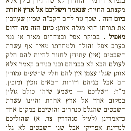
בגמרא דירמיה החזירן לא שהחזירן כולן אלא
מקצתם החזיר:
שנאמר וישליכם אל ארץ אחרת
כיום הזה .
שכך גזר להם הקב"ה שכיון שעוזבין
את תורתו הוא מגלה אותן:
כיום הזה מה היום
מאפיל .
בבוקר אפל ובצהרים מאיר אי נמי
בערב אפל והולך ולמחרתו מאיר אף עשרת
השבטים (אין) עתידין לחזור להיות להם חלק
לעולם הבא לא בבניהם ובני בניהם קאמר אלא
אותן שגלו עצמן אין להם חלק שרשעים גמורין
הם אבל בניהם ודורות הבאים זוכין ומזכין.
מ"ר: וישליכם — משמע שיהו כולם גולין
במקום אחד אל ארץ אחרת והיינו עשרת
השבטים שהגלם סנחריב והושיבם במקום אחד
כדאמרינן (לעיל סנהדרין צד, א) שהוליכם
למדינת אפריקי אבל שני השבטים לא גלו