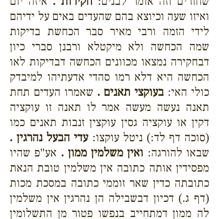
שחורים וזה אומר לבנים:
חקירות .
איזה יום
ואיזו שעה וכיוצא בהם שהעדים באים על ידיהם
לידי הזמה ורבי מאיר סבר הכחשת בדיקות
שמה הכחשה ולא מיקטלא ורבנן סברי כיון
דבחקירה נמצאו מכוונים הכחשה דבדיקות לאו
הכחשה היא דלא רמו סהדי אדעתיהו למיבדק
כולי האי:
בעוקצי תאנים .
שאמרו העדים תחת
תאנה נעשה מעשה אמר לו תאנה זו עוקציה
דקין או עוקציה גסין עוקצין זנבות תאנים כמו
(סוכה דף לד:) ניטל עוקצו:
עדי הבעל נהרגין .
שבאו להורגה:
ואין משלמין ממון .
אע"פ שהיו
מפסידין אותה כתובה אין משלמין טובת הנאת
כתובתה כדין שאר זוממי כתובה במסכת מכות
(דף ג.) דכיון דבשבילה הן נהרגין אין משלמין
לה ממון דמתחייב בנפשו פטור מן התשלומין