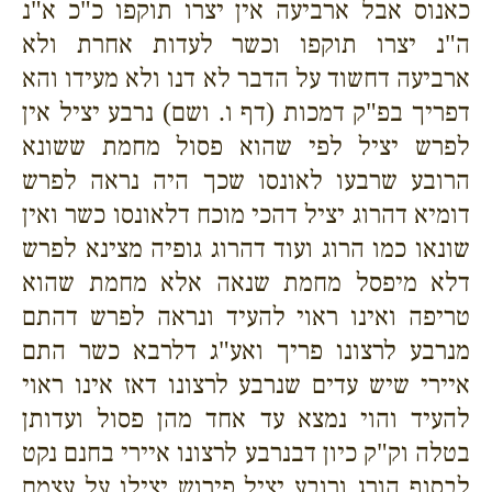
כאנוס אבל ארביעה אין יצרו תוקפו כ"כ א"נ
ה"נ יצרו תוקפו וכשר לעדות אחרת ולא
ארביעה דחשוד על הדבר לא דנו ולא מעידו והא
דפריך בפ"ק דמכות (דף ו. ושם) נרבע יציל אין
לפרש יציל לפי שהוא פסול מחמת ששונא
הרובע שרבעו לאונסו שכך היה נראה לפרש
דומיא דהרוג יציל דהכי מוכח דלאונסו כשר ואין
שונאו כמו הרוג ועוד דהרוג גופיה מצינא לפרש
דלא מיפסל מחמת שנאה אלא מחמת שהוא
טריפה ואינו ראוי להעיד ונראה לפרש דהתם
מנרבע לרצונו פריך ואע"ג דלרבא כשר התם
איירי שיש עדים שנרבע לרצונו דאז אינו ראוי
להעיד והוי נמצא עד אחד מהן פסול ועדותן
בטלה וק"ק כיון דבנרבע לרצונו איירי בחנם נקט
לבסוף הורג ורובע יציל פירוש יצילו על עצמם