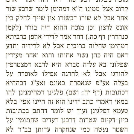
קרוב אצל ממונו ה"א דמהימן לומר שרבע שור
אחר אבל לא שורו דבשורו אין שייך לחלק בין
אונס לרצון וכן מוכח ההוא דזה בורר (לקמן
סנהדרין דף כה.) דחד אמר לדידי אוזפן ברביתא
דמהימן שהלוה בריבית אבל לא לדידיה ותדע
דאם היה כהן נשוי אחותו והוא ואחר מעידין
שפלוני בא עליה סברא היא לרבא דמצטרפין
להורגו אבל לא להרגה אפילו לאוסרה על
בעלה אע"פ שנאסרת באונס ואע"ג דבההיא
דכתובות (דף יח: ושם) פלגינן דמהימנינן להו
במאי דאמרי כתב ידינו הוא זה היינו אפי' בלא
טעמא דפלגינן ועוד יש לומר דהתם בכתובות
כיון דקיום שטרות דרבנן דעדים שחתומין על
השטר נעשה כמי שנחקרה עדותן בב"ד לא