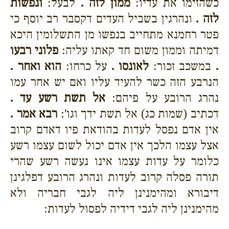
כשהזימו את עדיו:
ממון לזה .
לבעל:
ונפשות
לזה .
ונהרגין בשביל העדים דקסבר רב יוסף כי
פטר רחמנא מתחייב בנפשו מן התשלומין היכא
דמיתה וממון משום חד קאתו עליה:
פלוני רבעו
.
במשכב זכור:
לאונסו .
על כרחו:
הוא ואחר .
הנרבע הזה כשר להעיד עליו ואם יש אחר עמו
נהרג הרובע על פיהם:
אל תשת רשע עד .
דכתיב (שמות כג) אל תשת ידך וגו':
רבא אמר .
אין אדם נפסל לעדות בהודאת פיו דאדם קרוב
אצל עצמו הלכך אין אדם יכול לשום עצמו רשע
כלומר על עדות עצמו אינו נעשה רשע שהרי
תורה פסלה קרוב לעדות ונהרג הרובע דפלגינן
דיבורא ומהימנינן ליה לגבי חבריה ולא
מהימנינן ליה לגבי דידיה לפסול לעדות: