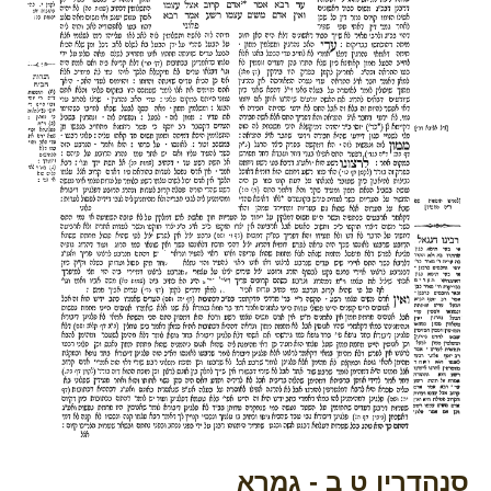
סנהדרין ט ב - גמרא