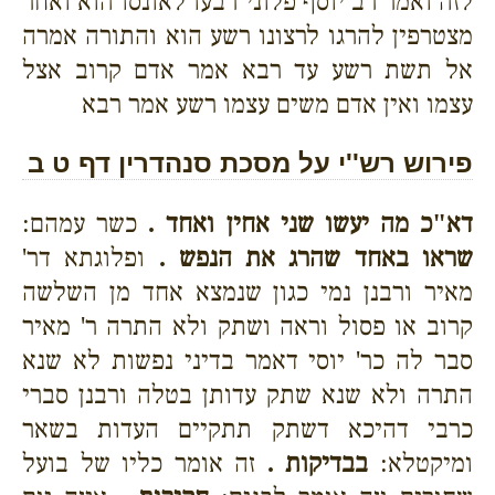
לזה ואמר רב יוסף פלוני רבעו לאונסו הוא ואחר
מצטרפין להרגו לרצונו רשע הוא והתורה אמרה
אל תשת רשע עד רבא אמר אדם קרוב אצל
עצמו ואין אדם משים עצמו רשע אמר רבא
פירוש רש''י על מסכת סנהדרין דף ט ב
דא"כ מה יעשו שני אחין ואחד .
כשר עמהם:
שראו באחד שהרג את הנפש .
ופלוגתא דר'
מאיר ורבנן נמי כגון שנמצא אחד מן השלשה
קרוב או פסול וראה ושתק ולא התרה ר' מאיר
סבר לה כר' יוסי דאמר בדיני נפשות לא שנא
התרה ולא שנא שתק עדותן בטלה ורבנן סברי
כרבי דהיכא דשתק תתקיים העדות בשאר
ומיקטלא:
בבדיקות .
זה אומר כליו של בועל