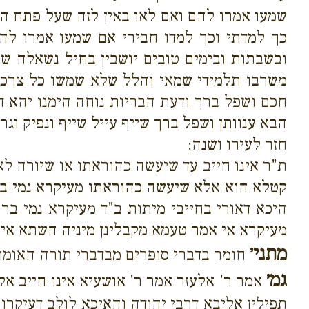
שמעו אמרו להם ואם לאו באין לזה שעל פתח הר
כך למדתי וכך למדו חבירי אם שמעו אמרו לה
ובשבתות ובימים טובים יושבין בחיל נשאלה ש
משרבו תלמידי שמאי והלל שלא שמשו כל צרכן 
חכם ושפל ברך ודעת הבריות נוחה הימנו יהא ד
הבא ענוותן ושפל ברך שייף עייל שייף ונפיק וגר
חזר לעירו ושנה:
ת"ר אינו חייב עד שיעשה כהוראתו או שיורה ל
קטלא הוא אלא שיעשה כהוראתו מעיקרא נמי בר
היכא דאורי בחייבי מיתות ב"ד מעיקרא נמי 
מעיקרא אי אמר טעמא מקבלינן מיניה השתא אי 
מתני׳
חומר בדברי סופרים מבדברי תורה האומר א
גמ׳
אמר ר' אלעזר אמר ר' אושעיא אינו חייב אלא
תפילין אליבא דרבי יהודה והאיכא לולב דעיקרו 