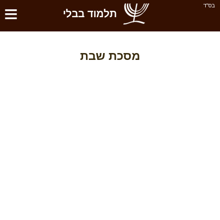
≡
בס''ד
תלמוד בבלי
מסכת שבת