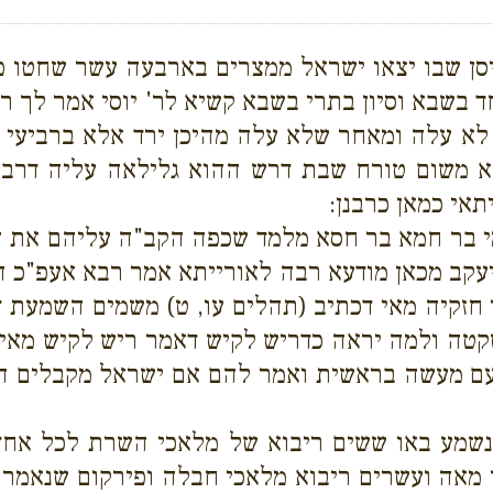
ניסן שבו יצאו ישראל ממצרים בארבעה עשר שחטו פ
 בשבא וסיון בתרי בשבא קשיא לר' יוסי אמר לך ר' י
 לא עלה ומאחר שלא עלה מהיכן ירד אלא ברביעי ע
א משום טורח שבת דרש ההוא גלילאה עליה דרב 
תאי כמאן כרבנן:
ימי בר חמא בר חסא מלמד שכפה הקב"ה עליהם את 
קב מכאן מודעא רבה לאורייתא אמר רבא אעפ"כ הד
ר חזקיה מאי דכתיב (תהלים עו, ט) משמים השמעת
ה ולמה יראה כדריש לקיש דאמר ריש לקיש מאי דכת
ם מעשה בראשית ואמר להם אם ישראל מקבלים התו
שמע באו ששים ריבוא של מלאכי השרת לכל אחד 
 מאה ועשרים ריבוא מלאכי חבלה ופירקום שנאמר (