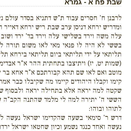
שבת פח א - גמרא
לרבנן ח' חסרים עבוד ת"ש דתניא בסדר עולם 
ומדריש ירחא דניסן ערב שבת ריש ירחא דאייר חד
עלה משה וירד בשלישי עלה וירד בד' ירד ושוב
בששי לא היה לו פנאי מאי לאו משום תורה ל
תליתאי על ידי תליתאי ביום תליתאי בירחא תלי
(שמות יט, יז) ויתיצבו בתחתית ההר א"ר אבד
מוטב ואם לאו שם תהא קבורתכם א"ר אחא בר יע
קימו וקבלו היהודים קיימו מה שקיבלו כבר אמ
שקטה למה יראה אלא בתחילה יראה ולבסוף שקט
הששי ה' יתירה למה לי מלמד שהתנה הקב"ה ע
לתוהו ובוהו:
דרש ר' סימאי בשעה שהקדימו ישראל נעשה לנ
נעשה ואחד כנגד נשמע וכיון שחטאו ישראל ירדו