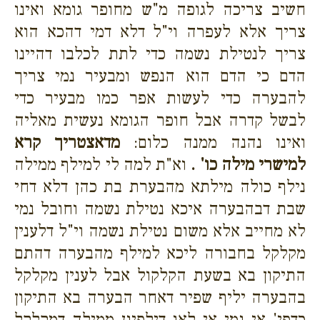
חשיב צריכה לגופה מ"ש מחופר גומא ואינו
צריך אלא לעפרה וי"ל דלא דמי דהכא הוא
צריך לנטילת נשמה כדי לתת לכלבו דהיינו
הדם כי הדם הוא הנפש ומבעיר נמי צריך
להבערה כדי לעשות אפר כמו מבעיר כדי
לבשל קדרה אבל חופר הגומא נעשית מאליה
ואינו נהנה ממנה כלום:
מדאצטריך קרא
למישרי מילה כו' .
וא"ת למה לי למילף ממילה
נילף כולה מילתא מהבערת בת כהן דלא דחי
שבת דבהבערה איכא נטילת נשמה וחובל נמי
לא מחייב אלא משום נטילת נשמה וי"ל דלענין
מקלקל בחבורה ליכא למילף מהבערה דהתם
התיקון בא בשעת הקלקול אבל לענין מקלקל
בהבערה יליף שפיר דאחר הבערה בא התיקון
כדפי' אי נמי אי לאו דילפינן ממילה דמקלקל