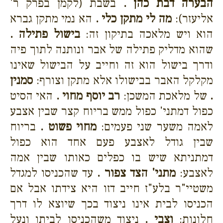
הבערה דבת כהן .
בשבת (לקמן בפרק ר'
אליעזר):
מה לי מתקן כלי .
הא נמי מתקן גברא
הוא ויש מלאכה בתיקון זה:
בישול פתילה .
שהוא מדליק פתילה של אבר ונותנה לתוך פיה
ודרך בישול הוא זה וחייב על הבישול שאינו
מקלקל האבר בבישולו אלא מתקן וצורף:
סמנין
.
של מלאכת המשכן:
רב יוסף מחוי .
האי הסיט
כפול דמתני' כפול ממש בריוח קצר שבין אצבע
לאמה משער שני פעמים:
מחוי פשוט .
בריוח
שבין גודל לאצבע פעם אחד הוא כפול
דמתניתא שיש בו כפלים כאותו שבין אמה
לאצבע:
מתני' הצד צפור .
עד שהכניסו למגדל
משטיי"ר בלע"ז חייב דזו היא צידתו אבל אם
הכניסו לבית אינו ניצוד בכך שיוצא לו דרך
חלונות:
וצבי .
ניצוד משהכניסו לביתו ונעל