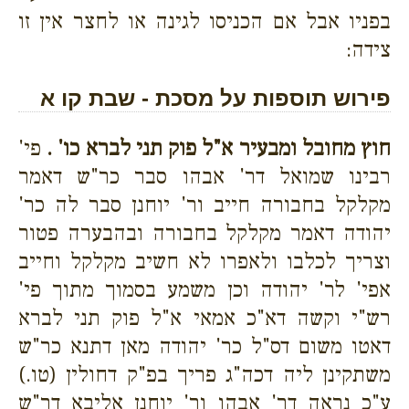
בפניו אבל אם הכניסו לגינה או לחצר אין זו
צידה:
פירוש תוספות על מסכת - שבת קו א
חוץ מחובל ומבעיר א"ל פוק תני לברא כו' .
פי'
רבינו שמואל דר' אבהו סבר כר"ש דאמר
מקלקל בחבורה חייב ור' יוחנן סבר לה כר'
יהודה דאמר מקלקל בחבורה ובהבערה פטור
וצריך לכלבו ולאפרו לא חשיב מקלקל וחייב
אפי' לר' יהודה וכן משמע בסמוך מתוך פי'
רש"י וקשה דא"כ אמאי א"ל פוק תני לברא
דאטו משום דס"ל כר' יהודה מאן דתנא כר"ש
משתקינן ליה דכה"ג פריך בפ"ק דחולין (טו.)
ע"כ נראה דר' אבהו ור' יוחנן אליבא דר"ש