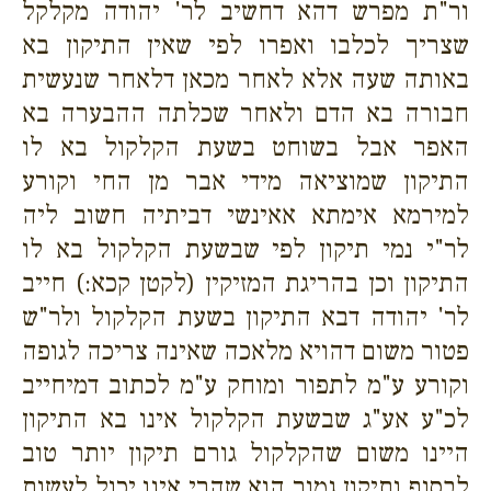
ור"ת מפרש דהא דחשיב לר' יהודה מקלקל
שצריך לכלבו ואפרו לפי שאין התיקון בא
באותה שעה אלא לאחר מכאן דלאחר שנעשית
חבורה בא הדם ולאחר שכלתה ההבערה בא
האפר אבל בשוחט בשעת הקלקול בא לו
התיקון שמוציאה מידי אבר מן החי וקורע
למירמא אימתא אאינשי דביתיה חשוב ליה
לר"י נמי תיקון לפי שבשעת הקלקול בא לו
התיקון וכן בהריגת המזיקין (לקטן קכא:) חייב
לר' יהודה דבא התיקון בשעת הקלקול ולר"ש
פטור משום דהויא מלאכה שאינה צריכה לגופה
וקורע ע"מ לתפור ומוחק ע"מ לכתוב דמיחייב
לכ"ע אע"ג שבשעת הקלקול אינו בא התיקון
היינו משום שהקלקול גורם תיקון יותר טוב
לבסוף ותיקון גמור הוא שהרי אינו יכול לעשות