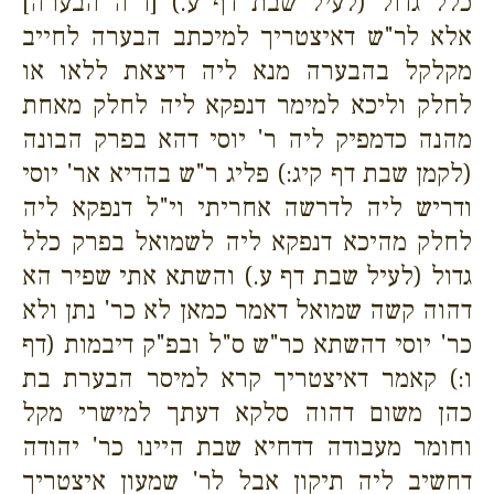
כלל גדול (לעיל שבת דף ע.) [ד"ה הבערה]
אלא לר"ש דאיצטריך למיכתב הבערה לחייב
מקלקל בהבערה מנא ליה דיצאת ללאו או
לחלק וליכא למימר דנפקא ליה לחלק מאחת
מהנה כדמפיק ליה ר' יוסי דהא בפרק הבונה
(לקמן שבת דף קיג:) פליג ר"ש בהדיא אר' יוסי
ודריש ליה לדרשה אחריתי וי"ל דנפקא ליה
לחלק מהיכא דנפקא ליה לשמואל בפרק כלל
גדול (לעיל שבת דף ע.) והשתא אתי שפיר הא
דהוה קשה שמואל דאמר כמאן לא כר' נתן ולא
כר' יוסי דהשתא כר"ש ס"ל ובפ"ק דיבמות (דף
ו:) קאמר דאיצטריך קרא למיסר הבערת בת
כהן משום דהוה סלקא דעתך למישרי מקל
וחומר מעבודה דדחיא שבת היינו כר' יהודה
דחשיב ליה תיקון אבל לר' שמעון איצטריך