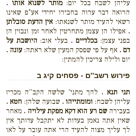
עליהן לשבח בכל יום:
מותר לשנוא אותו .
הרואה דבר ערוה בחבירו יחידי אע"פ שאינו
רשאי להעיד מותר לשנאתו:
אין הדעת סובלתן
.
אפילו הן עצמן מתחרטין לאחר זמן ונבזין הן
בפני עצמן:
בכלדיים .
בעלי אוב:
היושבת על
דם .
אף על פי שפסק המעין שלא ראתה:
עונה .
יום ולילה צריכין להמתין:
פירוש רשב''ם - פסחים קיג ב
תני תנא .
להך מתני' שלשה הקב''ה מכריז
עליהן לשבח:
ומומתייהו .
שבועה שלהן:
חטא .
בעבירה
שם רע הוא דקא מפקת עילויה .
מאחר
שאין אתה נאמן בעדות לא יתקבל עדותך אין
לך עליך מצוה להעיד הרי אתה עובר על לאו