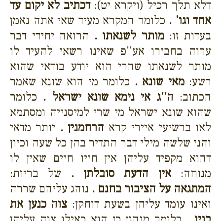
דלא תלך רכיל (ויקרא יט):
דכתיב לא יקום עד
אחד וגו' .
כלומר המקרא מעיד שאי אתה נאמן
בעדות זו:
מותר לשנאתו .
הרואה יחידי דבר
ערוה בחבירו אע''פ שאינו רשאי להעיד לו
מותר לשנאתו שהרי הוא יודע בודאי שהוא
רשע:
מאי שונא .
כלומר מי הוא שונא שאמר
הכתוב:
ה''ג אי נימא שונא ישראל .
כלומר
שהוא שונא ישראל מי שרי למיסנייה ומסתמא
לאו ברשיעי איירי קרא
הרחמנין .
יותר מדאי
והני שלשה מילי דבר התדיר בהן כל שעה וכיון
דהוא מקפיד עליהן אין חייו חיים שאין לו
מנוחה:
אין הדעת סובלתן .
של בריות:
המתגאה על הציבור בחנם .
נוהג עליהם שררה
ואינו עומד עליהן בשעת דוחקן:
צוה כנען את
בניו .
כלומר מנהגן כן הוא כאילו צוה עליהן