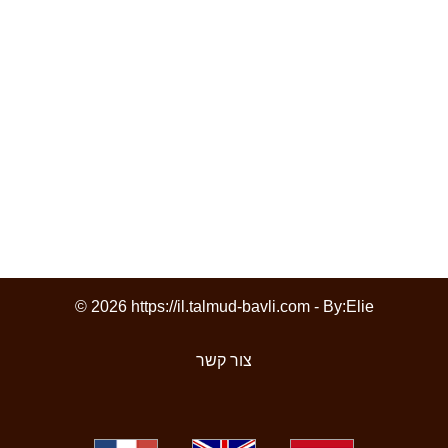
© 2026 https://il.talmud-bavli.com - By:
Elie
צור קשר