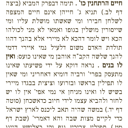
חיים הרתחנין כו' .
תימה דבפרק המביא (ביצה
דף לב.) תניא ג' חייהן אינם חיים המצפה
לשלחן חבירו ומי שאשתו מושלת עליו ומי
שייסורין מושלין בגופו ואמאי לא מני לכולהו
הכא ויש לומר דהכא לא מיירי אלא בהנך דהוו
תולדת האדם משום דלעיל נמי איירי דדמי
להנך שלשה הקב"ה אוהבן מי שאינו כועס:
ואין
לו בנים .
נראה דוקא על ידי פשיעתו שאינו
מתעסק בפרי' ורביה דומיא דאחריני ומי שאין
לו תפילין בראשו ובזרועו וציצית בבגדו מיירי
בשיש לו ואינו מניחן אי נמי אפי' אין לו יש
לחזר ולהביא עצמו לידי חיוב כדאשכחן (סוטה
דף יד.) במשה שהיה תאב ליכנס לארץ ישראל
כדי לקיים מצות שבה והא דאמרי' (שבת דף
מט.) תפילין צריכין גוף נקי כאלישע היינו