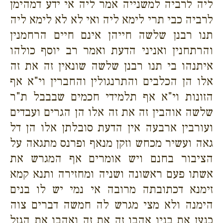
ליה לרביה למשנייה אמר ליה אי ידע דמהימן
לרביה כבי תרי לימא ליה ואי לא לא לימא ליה
תנו רבנן שלשה חייהן אינם חיים הרחמנין
והרתחנין ואניני הדעת ואמר רב יוסף כולהו
איתנהו בי תנו רבנן שלשה שונאין זה את זה
אלו הן הכלבים והתרנגולין והחברין וי"א אף
הזונות וי"א אף תלמידי חכמים שבבבל ת"ר
שלשה אוהבין זה את זה אלו הן הגרים ועבדים
ועורבין ארבעה אין הדעת סובלתן אלו הן דל
גאה ועשיר מכחש וזקן מנאף ופרנס מתגאה על
הציבור בחנם ויש אומרים אף המגרש את
אשתו פעם ראשונה ושניה ומחזירה ותנא קמא
זימנא דכתובתה מרובה אי נמי יש לו בנים
הימנה ולא מצי מגרש לה חמשה דברים צוה
כנען את בניו אהבו זה את זה ואהבו את הגזל