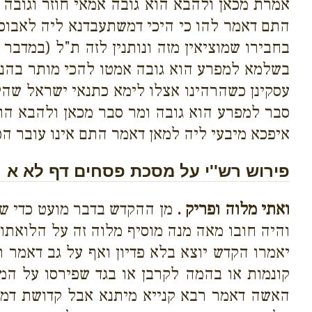
אמרת מכאן ולהבא הוא גובה אמאי חוזר וגובה א
התם דאמר להו כי היכי דמשתעבדנא ליה לאבוכון
בחבירו שמוציאין מזה ונותנין לזה ת"ל (במדב
בשלמא למפרע הוא גובה אמטו להכי מותר בהנ
עסקינן כשהרהינו אצלו לימא כתנאי ישראל שהל
סבר למפרע הוא גובה ומר סבר מכאן ולהבא הו
איפכא מיבעי ליה למאן דאמר התם אינו עובר הכ
פירוש רש''י על מסכת פסחים דף לא א
ואתי מלוה ופריק .
מן ההקדש בדבר מועט כדי של
והיה חובו מאה מנה מוסיף מלוה זה על הלואתו 
יאמרו הקדש יוצא בלא פדיון ואף על גב דאמר ר
קונמות או בהמה לקרבן או בגד שפירסו על המ
האשה דאמר רבא קנייא מיתנא אבל קדושת דמי