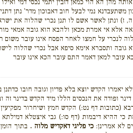
ותה מהן הא הוי כמאן דזבין יתמי נכסי דמי ואילו 
 משתעבדנא נמי לבעל חוב דאבוכון מדר' נתן דתניא 
ר ה, ז) ונתן לאשר אשם לו תנן נכרי שהלוה את י
אה אלא אי אמרת מכאן ולהבא הוא גובה אמאי מו
וה לנכרי על חמצו לאחר הפסח אינו עובר משום רב
א גובה ותסברא אימא סיפא אבל נכרי שהלוה ליש
א עובר למאן דאמר התם עובר הכא אינו עובר
א יאמרו הקדש יוצא בלא פדיון וגובה חובו כדתנן 
דינר ופודה את הנכסים הללו מיד הקדש בדינר זה ו
בא (כתובות דף נט:) הקדש חמץ ושיחרור מפקיעין 
ת כי ההיא דיבמות (דף סו:) גבי איצטלא דמילתא
ם לא אמרינן:
כי פליגי דאקדיש מלוה .
בתוך הזמן 