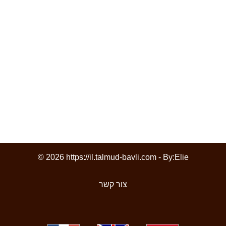
© 2026 https://il.talmud-bavli.com - By:
Elie
צור קשר