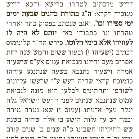
דריש מדכתיב לטהרו ברישא והכא דריש
מגופיה דקרא:
ה"ג בתורת כהנים שבעת ימים
ימי ספירו וכו'.
ואגב שנכתב בפסוק בתר ואחרי
טהרתו וגו' כתבוהו כאן:
יותם לא היה לו
לעוזיהו אלא בימי חלוטו.
פירש הר"ר קלונימוס
דכתיב (ישעיהו ז) ובעוד ששים וחמש שנה יחת
אפרים מעם והיינו מנבואת עמוס אע"פ שישעיה
אמרה וישעיה נתנבא בשעה שנתנגע עוזיהו
כדמוכח קראי שהיה רעש ע"י שרעשו עליונים
לשורפו ותחתונים לבלעו הוא מונה לנבואת
עמוס שנתנבא שנתים לפני הרעש וישראל גלה
יגלה מעל אדמתו (עמוס ז) שאז נגזרה גזירה
וכמה יש עד גלות הושע בן אלה שהיה בשנת
שש לחזקיהו חשבונו ס"ה שנים ב' שנים קודם
נגעו וכ"ה דנגעו דעוזיהו נתנגע כ"ה שנים לפני