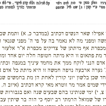
 אפילו שאר הנשים דכתיב (במדבר כ, א) ותמת שם
ה ומפני מה לא נאמר בה על פי ה' מפני שגנאי 
פרת אף מיתתן של צדיקים מכפרת א"ר אלעזר ל
 מת פתאום זו היא מיתה חטופה חלה יום אחד ומת ז
 אדם הנני לוקח ממך את מחמד עיניך במגפה וכתי
' גערה ארבעה נזיפה חמשה זו היא מיתת כל אדם א"ר
ד שכן בלשון יוני קורין לאחת הן מת בחמשים שנ
י שמים אמר מר זוטרא מאי קרא דכתיב (איוב ה, 
צ, י) ימי שנותינו בהם שבעים שנה ואם בגבורות 
 של שמואל הרמתי רב יוסף כי הוה בר שיתין עבד