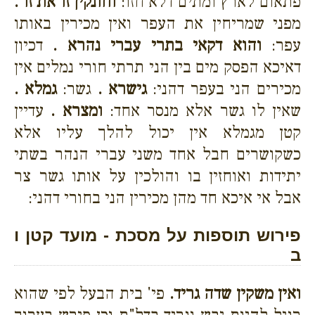
פתאום לארץ ומתים דלא חזו:
וחונקין זו את זו .
מפני שמריחין את העפר ואין מכירין באותו
עפר:
והוא דקאי בתרי עברי נהרא .
דכיון
דאיכא הפסק מים בין הני תרתי חורי נמלים אין
מכירים הני בעפר דהני:
גישרא .
גשר:
גמלא .
שאין לו גשר אלא מנסר אחד:
ומצרא .
עדיין
קטן מגמלא אין יכול להלך עליו אלא
כשקושרים חבל אחד משני עברי הנהר בשתי
יתידות ואוחזין בו והולכין על אותו גשר צר
אבל אי איכא חד מהן מכירין הני בחורי דהני:
פירוש תוספות על מסכת - מועד קטן ו
ב
ואין משקין שדה גריד.
פי' בית הבעל לפי שהוא