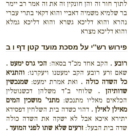
לתוך חור זה והן חונקין זה את זה אמר רב יימר
בר שלמיא משמיה דאביי והוא דקאי בתרי עברי
נהרא והוא דליכא גשרא והוא דליכא גמלא
והוא דליכא מצרא
פירוש רש''י על מסכת מועד קטן דף ו ב
רובע .
הקב אחד מכ"ד בסאה:
הכי גרס ימעט .
שאם זרע רובע הקב ימעטנו ויעקרנו:
והתניא
כל השדה כולה .
ואת אמרת ימעט:
שמנכשין
שדותיהן .
שלוחי ב"ד משלהן דכשנוטלין
הכלאים מאליו מתנכש:
מתני' מושכין המים
מאילן לאילן .
דהוי כשדה בית השלחין דפסידא
יתירא איכא אבל לא ישקה את השדה כולה
שדה בית הבעל:
זרעים שלא שתו לפני המועד .