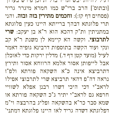
רגיל להיות יבש וגריד בדל"ת וכן פירש בערוך
[ובתוס'] הרב ברי"ש כמו חמרא מיגרר גריר
(פסחים דף קז:):
וחכמים מתירין בזה ובזה.
והני
תרי פלוגתא דבהך ברייתא היינו כעין פלוגתא
במתניתין ות"ק דהכא הוא ר"א בן יעקב:
שרי
לתרבוצי.
וקשה הא קיימא לן משנת ר"א קב
ונקי ועוד הקשה בתוספות דרבינא גופיה דאמר
לעיל (מועד קטן דף ד.) מדלין ירקות כדי לאוכלן
אבל לייפותן אסור אלמא הרווחא אסור ותירץ
דתרביצא אינה כ"א השקאה פורתא ולפ"ז
נראה דה"פ דהאי תרביצא שרי לתרבוצי אפילו
לראב"י דכי היכי דשרו רבנן אפלא לשוויי
חרפא גם לראב"י יתיר ג"כ השקאה פורתא או
שמא סבר כר"א בהשקאה ופליג בהרבצה וי"מ
דפלוגתא דשדה גריד לאו היינו פלוגתא דמתני'