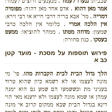
שבבית:
ננערו לעמוד .
מנענעים ורוצים לעמוד:
אמר מאן דהוא .
אדם אחד מאן דהוה:
מפומיה
דמריה .
מר' אבא בריה דרבי חייא או רבי זירא:
אין הלכה אמרי .
כלומר אין הלכה כרבי
שמעון:
מדחה מטתו .
ממהר להוציאו:
ממעט
בעסקו .
כגון סחורה:
פירוש תוספות על מסכת - מועד קטן
כב א
הלך גדול הבית לבית הקברות מהו.
פי' מי
מונה לעצמו או לא דשמא כיון שהוא טרוד
בעניני מת וכששמעו הם שמע גם הוא ימנה
עמהן או שמא מונה לעצמו ולא ידענא מאי הוי
דינא בגדול הבית שבא ממקום קרוב אי מונה