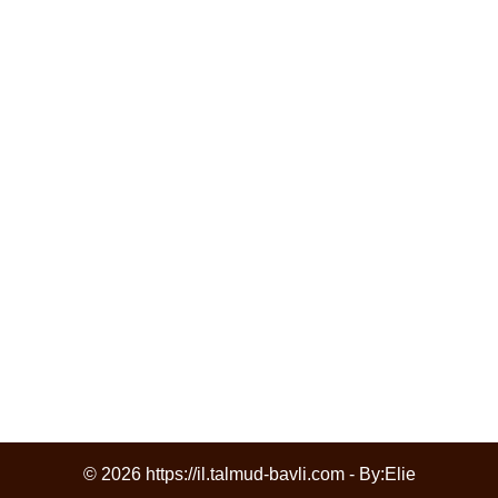
© 2026 https://il.talmud-bavli.com - By:
Elie