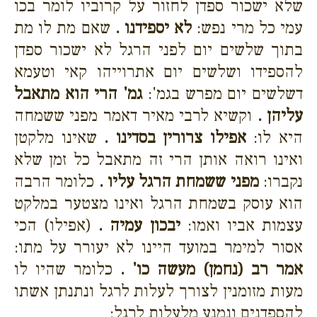
שלא ישכור ספדן לחזור על קרוביו לומר בכו
עמי כל מרי נפש:
לא יספידנו .
שאם מת לו מת
בתוך שלשים יום לפני הרגל לא ישכור ספדן
להספידו ושלשים יום אתרוייהו קאי וטעמא
דשלשים יום מפרש בגמ':
גמ' הרי הוא מתאבל
עליהן .
וקשיא לרבי מאיר דאמר מפני ששמחה
היא לו:
אפילו צרורין בסדינו .
שאינו מלקטן
ואינו רואה אותן הרי זה מתאבל כל זמן שלא
נקברו:
מפני ששמחת הרגל עליו .
כלומר הרבה
הוא עוסק בשמחת הרגל ואינו מצטער במלקט
עצמות אביו ואמו:
יבכון עמיה .
(אפילו) הכי
אסור למימר במועד היינו לא יעורר על מתו:
אמר רב (נחמן) מעשה כו' .
כלומר שהיו לו
מעות מזומנין לצורך לעלות לרגל ונתנתן אשתו
להספדנים ונמנע מלעלות לרגל: