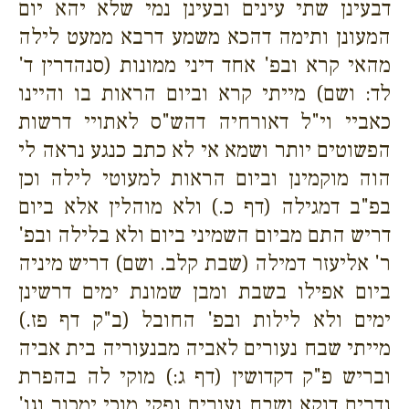
דבעינן שתי עינים ובעינן נמי שלא יהא יום
המעונן ותימה דהכא משמע דרבא ממעט לילה
מהאי קרא ובפ' אחד דיני ממונות (סנהדרין ד'
לד: ושם) מייתי קרא וביום הראות בו והיינו
כאביי וי"ל דאורחיה דהש"ס לאתויי דרשות
הפשוטים יותר ושמא אי לא כתב כנגע נראה לי
הוה מוקמינן וביום הראות למעוטי לילה וכן
בפ"ב דמגילה (דף כ.) ולא מוהלין אלא ביום
דריש התם מביום השמיני ביום ולא בלילה ובפ'
ר' אליעזר דמילה (שבת קלב. ושם) דריש מיניה
ביום אפילו בשבת ומבן שמונת ימים דרשינן
ימים ולא לילות ובפ' החובל (ב"ק דף פז.)
מייתי שבח נעורים לאביה מבנעוריה בית אביה
ובריש פ"ק דקדושין (דף ג:) מוקי לה בהפרת
נדרים דוקא ושבח נעורים נפקי מוכי ימכור וגו'