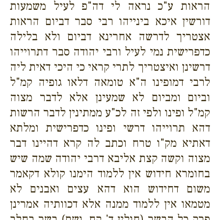
הראות ע"כ נראה לי דה"פ לעיל משמעות
דורשין איכא בינייהו רבי סבר דביום הראות
אצטריך לדרשה אחרינא דביום ולא בלילה
כדפרישית נמי לעיל ורבי יהודה סבר דתרוייהו
דרשינן ואיצטריך לתרי קראי כי היכי דאית ליה
לרבי דמופינו ה"א טומאה דלאו גופיה קמ"ל
וביום ומביום לא שמעינן אלא לדבר מצוה
קמ"ל ופינו ולפי זה לכ"ע ממתינין לדבר הרשות
דהא תרוייהו דרשי ופינו כדפרישית ומלתא
דאתיא מק"ו טרח וכתב לה קרא דהיינו דבר
מצוה וקשה קצת אליבא דרבי יהודה שמה שיש
בחומרא חידוש אין ללמוד הימנו קולא דקאמר
משום דחידוש הוא דהא עצים ואבנים לא
מטמאו אין ללמוד ממנה אלא דכוותיה אמרינן
פרק כל הבשר (חולין ד' קח. ושם) בשר בחלב