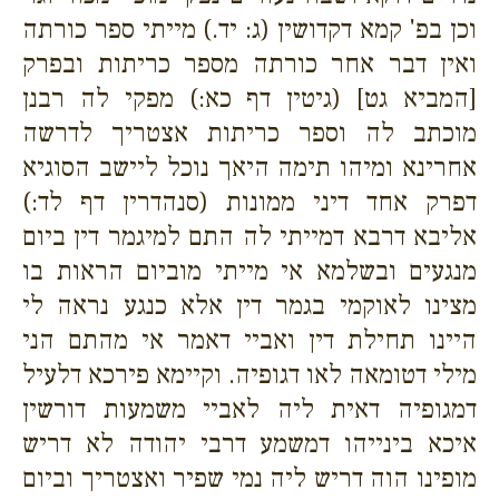
וכן בפ' קמא דקדושין (ג: יד.) מייתי ספר כורתה
ואין דבר אחר כורתה מספר כריתות ובפרק
[המביא גט] (גיטין דף כא:) מפקי לה רבנן
מוכתב לה וספר כריתות אצטריך לדרשה
אחרינא ומיהו תימה היאך נוכל ליישב הסוגיא
דפרק אחד דיני ממונות (סנהדרין דף לד:)
אליבא דרבא דמייתי לה התם למיגמר דין ביום
מנגעים ובשלמא אי מייתי מוביום הראות בו
מצינו לאוקמי בגמר דין אלא כנגע נראה לי
היינו תחילת דין ואביי דאמר אי מהתם הני
מילי דטומאה לאו דגופיה. וקיימא פירכא דלעיל
דמגופיה דאית ליה לאביי משמעות דורשין
איכא בינייהו דמשמע דרבי יהודה לא דריש
מופינו הוה דריש ליה נמי שפיר ואצטריך וביום