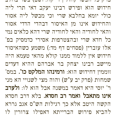
חידוש הוא ופירש רבינו יעקב דאי תרי ליה
כולי יומא בחלבא שרי וכי מבשל ליה אסור
והחידוש אינו מן האיסור דבהדי הדדי אסור
והאי לחודיה והאי לחודיה שרי דהא כלאים נמי
כל חדא שרי ובהצטרפות אסירי כדמסיק בפ'
אלו עוברין (פסחים דף מד:) משמע כשהאיסור
חידוש אין ללמוד ממנו קולא מהאי טעמא היה
מיישב רבינו יצחק בר אברהם ההיא דעדים
זוממין דחידוש הוא:
ורמינהו המלקט כו'.
במס'
שמחות (פרק יב ע"ש) והוה מצי לשנויי הא מני
ר' יוסי היא דאמר במשנה אבל הוא לו:
ולערב
אינו מתאבל ואמר רב חסדא.
בלא דרב חסדא
הקשה היטב אלא כך רגילות הש"ס אגב גררא
להביא פירוש הברייתא דאפילו צרורין לו