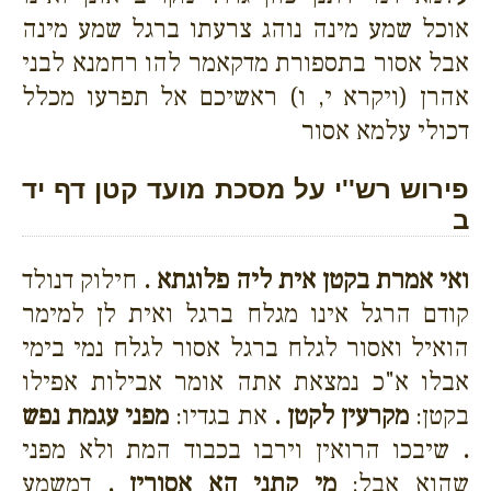
אוכל שמע מינה נוהג צרעתו ברגל שמע מינה
אבל אסור בתספורת מדקאמר להו רחמנא לבני
אהרן (ויקרא י, ו) ראשיכם אל תפרעו מכלל
דכולי עלמא אסור
פירוש רש''י על מסכת מועד קטן דף יד
ב
ואי אמרת בקטן אית ליה פלוגתא .
חילוק דנולד
קודם הרגל אינו מגלח ברגל ואית לן למימר
הואיל ואסור לגלח ברגל אסור לגלח נמי בימי
אבלו א"כ נמצאת אתה אומר אבילות אפילו
בקטן:
מקרעין לקטן .
את בגדיו:
מפני עגמת נפש
.
שיבכו הרואין וירבו בכבוד המת ולא מפני
שהוא אבל:
מי קתני הא אסורין .
דמשמע