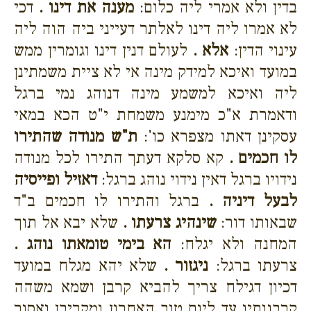
בדין ולא אמרי ליה כלום:
מענה את דינו .
דכי
לא אמרו ליה דינו לאלתר דעייני ביה הוה ליה
עינוי הדין:
אלא .
לעולם דנין דינו וגומרין ממש
במועד ואיכא למידק מינה אי לא ציית משמתינן
ליה ואיכא למשמע מינה דנוהג נמי ברגל
ודאמרת א"כ מימנע משמחת י"ט הכא במאי
עסקינן דאתו מצפרא כו':
ת"ש מנודה שהתירו
לו חכמים .
קא סלקא דעתך התירו לכל מנודה
נידויו ברגל דאין נידוי נוהג ברגל:
דאזיל ופייסיה
לבעל דיניה .
ברגל והתירו לו חכמים ב"ד
שבאותו דור:
שינהיג צרעתו .
שלא יבא אל תוך
המחנה ולא יגלח:
הא בימי טומאתו נוהג .
צרעתו ברגל:
ניגזור .
שלא יהא מגלח במועד
דכיון דגילח צריך להביא קרבן ושמא משהה
קרבנותיו עד ליום טוב האחרון ומקריבן ואסור