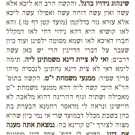
שינהוג נידויו ברגל.
והקשה הרב הא ליכא אלא
עשה ואין עשה דוחה עשה ואפילו עשה ליכא
אלא עזרא גזר כדלקמן (מועד קטן דף טז.) והא
לאו קושיא היא דהא נידוי דחי לאו דמקלל
חברו דאיכא לאו ושמא מסוטה ילפינן ועוד כיון
שעבר על דברי הדיינין הרי יש כאן עשה
דרבים:
ואי לא ציית דינא משמתינן ליה.
תימה
לימא דאי לא צית דינא נחתינן לנכסיה מיהו
פריך שפיר:
ממנעי משמחת י"ט.
הקשה בתוס'
הר"א היכי קשה ליה דהא ממנעי משמחת י"ט
מאכילה ושתיה וגוף ההריגה דהוא מלאכה לא
חיישינן ונראה לי מדאסר רחמנא הבערת בת
כהן בשבת מכלל דבמועד שרי אי נמי כיון שהיא
מצוה לצורך י"ט קרינא בה:
נמצאת אתה מענה
את דינו.
קשיא לן דבפ' אחד דיני ממונות