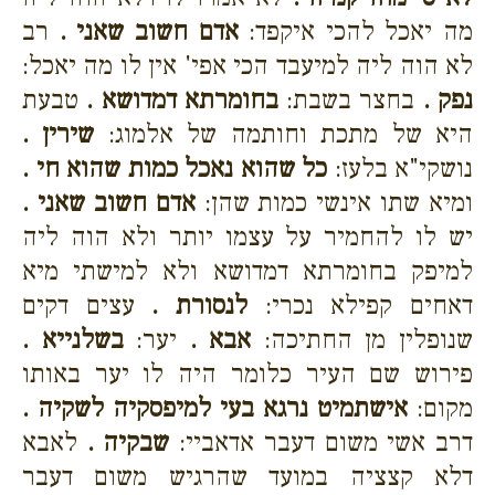
מה יאכל להכי איקפד:
אדם חשוב שאני .
רב
לא הוה ליה למיעבד הכי אפי' אין לו מה יאכל:
נפק .
בחצר בשבת:
בחומרתא דמדושא .
טבעת
היא של מתכת וחותמה של אלמוג:
שירין .
נושקי"א בלעז:
כל שהוא נאכל כמות שהוא חי .
ומיא שתו אינשי כמות שהן:
אדם חשוב שאני .
יש לו להחמיר על עצמו יותר ולא הוה ליה
למיפק בחומרתא דמדושא ולא למישתי מיא
דאחים קפילא נכרי:
לנסורת .
עצים דקים
שנופלין מן החתיכה:
אבא .
יער:
בשלנייא .
פירוש שם העיר כלומר היה לו יער באותו
מקום:
אישתמיט נרגא בעי למיפסקיה לשקיה .
דרב אשי משום דעבר אדאביי:
שבקיה .
לאבא
דלא קצציה במועד שהרגיש משום דעבר