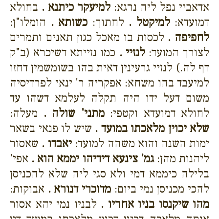
אדאביי נפל ליה נרגא:
למיעקר כיתנא .
בחולא
דמועדא:
למיקטל .
לחתוך:
כשותא .
הומלו"ן:
לחפיפה .
לכסות בו מאכל כגון תאנים ותמרים
לצורך המועד:
לנזיי .
כמו נזייתא דשיכרא (ב"ק
דף לה.) לנזיי גרעינין דאית בהו בשומשמין דחזו
למיעבד בהו משחא: אפקריה ר' ינאי לפרדיסיה
משום דעל ידו היה תקלה לעלמא דשהו עד
לחולא דמועדא וקטפי:
מתני' שולה .
מעלה:
שלא יכוין מלאכתו במועד .
שיש לו פנאי בשאר
ימות השנה והוא משהה למועד:
יאבדו .
שאסור
ליהנות מהן:
גמ' צינעא דידיהו יממא הוא .
אפי'
בלילה כיממא דמי ולא סגי ליה שלא להכניסן
להכי מכניסן נמי ביום:
מדוכרי דנורא .
אבוקות:
מהו שיקנסו בניו אחריו .
לבניו נמי יהא אסור