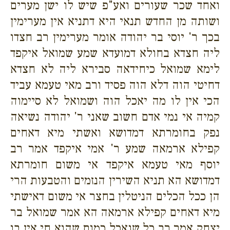
ואחד שכר שעורים ואע"פ שיש לו ישן מערים
ושותה מן החדש תנאי היא דתניא אין מערימין
בכך ר' יוסי בר יהודה אומר מערימין רב חצדו
ליה חצדא בחולא דמועדא שמע שמואל איקפד
לימא שמואל כיחידאה סבירא ליה לא חצדא
דחיטי הוה דלא הוה פסיד ורב מאי טעמא עביד
הכי אין לו מה יאכל הוה ושמואל לא סיימוה
קמיה אי נמי אדם חשוב שאני ר' יהודה נשיאה
נפק בחומרתא דמדושא ואשתי מיא דאחים
קפילא ארמאה שמע ר' אמי איקפד אמר רב
יוסף מאי טעמא איקפד אי משום חומרתא
דמדושא הא תניא השירין הנזמים והטבעות הרי
הן ככל הכלים הניטלין בחצר אי משום דאישתי
מיא דאחים קפילא ארמאה הא אמר שמואל בר
יצחק אמר רב כל שנאכל כמות שהוא חי אין בו