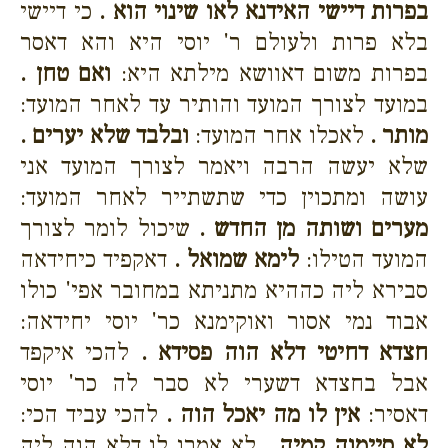
בפרות דיישי האידנא לאו שינוי הוא .
כי דיישי
בלא פרות ולעולם ר' יוסי היא והא דאסר
בפרות משום דאוושא מילתא היא:
ואם טחן .
במועד לצורך המועד והותיר עד לאחר המועד:
מותר .
לאכלו אחר המועד:
ובלבד שלא יערים .
שלא יעשה הרבה ויאמר לצורך המועד אני
עושה ומתכוין כדי שתשתייר לאחר המועד:
מערים ושותה מן החדש .
שיכול לומר לצורך
המועד הטילו:
לימא שמואל .
דאקפיד כיחידאה
סבירא ליה כההיא מתניתא במחובר אפי' כולו
אבוד נמי אסור ואוקימנא כר' יוסי יחידאה:
חצדא דחיטי דלא הוה פסידא .
להכי איקפד
אבל בחצדא דשערי לא סבר לה כר' יוסי
דאסיר:
אין לו מה יאכל הוה .
להכי עביד הכי:
לא סיימוה קמיה .
לא אמרו לו דלא הוה ליה