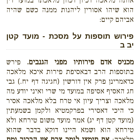
אותה מלאכה דכיון דכוון מלאכתו במועד דין
הוא שיהו אסורין ליהנות ממנה כשם שהיה
אביהם קיים:
פירוש תוספות על מסכת - מועד קטן
יב ב
מכניס אדם פירותיו מפני הגנבים.
פירש
בתוספות הרב דבאסיפת פירות איכא מלאכה
כדאמרינן פרק אין דורשין (חגיגה דף יח.) גבי
חג האסיף אסיפה במועד מי שרי ואיני יודע מה
מלאכה וצריך עיון אי טרח בלא מלאכה אסיר
כי היכי דאסירי בפרקמטיא ולקמן בשמעתין
(מועד קטן דף יג) אמר מועד משום טירחא ולא
טירחא הוא ושמא היינו דוקא בדבר שהוא
מלאכה:
אם תימצי לומר צרם אזן הבכור ומת