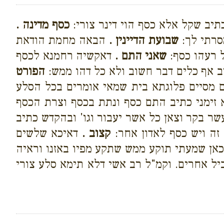
תיב שקל אלא כסף הוי דינר צורי:
כסף מדינה .
סרתי לך:
שבועת הדיינין .
הבאה מחמת הודאת
ל רעהו כסף:
שאני התם .
דאקשיה רחמנא לכסף
 אף כלים דבר חשוב ולא כל דהו ממש:
הפורט
ם מסיים פלוגתא בית שמאי אומרים בכל הסלע
זימני כתיב התם כסף ונתת בכסף וצרת הכסף
ר בקר וצאן כל אשר יעבור וגו' ובהקדש כתיב
 זה ויש כסף לאדון אחר:
קצוב .
דאיכא שלשים
כאן שמעתי תוקע ממש שתקע מפיו באזנו וראיה
יל אחרים. וקמ"ל רב אשי דלא תימא סלע צורי