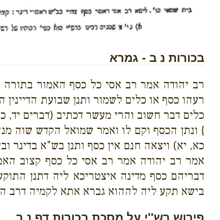
בכורות נ ב - גמרא
רב יהודה אמר רב אסי כל כסף האמור בתורה ס
רעהו כסף או כלים לשמור ותנן שבועת הדיינין 
כלים דבר חשוב והרי מעשר דכתיב (דברים יד, כ
} ונתן הכסף וקם לו ואמר שמואל הקדש שוה מנ
כא, יא) ויצאה חנם אין כסף ותנן בש"א בדינר 
אמר רב יהודה אמר רב אסי כל כסף קצוב האמו
דבריהם כסף מדינה איצטריכא ליה דתנן התוקע ל
בישא תקע ליה לההוא גברא אתא לקמיה דרב הונ
פירוש רש''י על מסכת בכורות דף נ ב