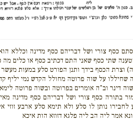
תם כסף צורי ושל דבריהם כסף מדינה וכללא הוא ו
הטענה שתי כסף שאני התם דכתיב כסף או כלים מה 
ה) וצרת הכסף בידך ותנן הפורט סלע במעות מעשר ש
ה שחיללו על שוה פרוטה מחולל הקדש נמי יליף ק
ובשוה דינר וב"ה אומרים בפרוטה ובשוה פרוטה לימ
ר בתורה כסף צורי ושל דבריהם כסף מדינה מאי 
חבירו נותן לו סלע ולא תימא סלע ארבע זוזי אלא
א אמר ליה הב ליה פלגא דזוזא הות איכא