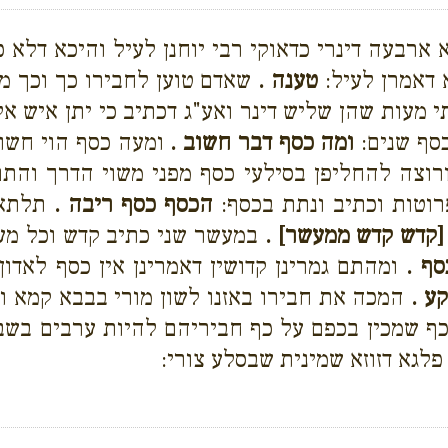
ארבעה דינרי כדאוקי רבי יוחנן לעיל והיכא דלא כ
 דאמרן לעיל:
טענה .
שאדם טוען לחבירו כך וכך מ
 מעות שהן שליש דינר ואע"ג דכתיב כי יתן איש א
כסף שנים:
ומה כסף דבר חשוב .
ומעה כסף הוי חשוב
רוצה להחליפן בסילעי כסף מפני משוי הדרך והת
רוטות וכתיב ונתת בכסף:
הכסף כסף ריבה .
תלתא 
[קדש קדש ממעשר] .
במעשר שני כתיב קדש וכל מעש
סף .
ומהתם גמרינן קדושין דאמרינן אין כסף לאדון
ע .
המכה את חבירו באזנו לשון מורי בבבא קמא ו
כף שמכין בכפם על כף חביריהם להיות ערבים בשב
פלגא דזוזא שמינית שבסלע צורי: