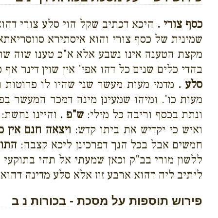
כסף צורי .
היכא דכתיב שקל הוי סלע צורי דהוא 
שמינית של כסף צורי והוא איסתירא סווסריאתא
מקצת הטענה אינו נשבע אלא א"כ טענו שוה שתי
בהדי כלים שנים כל דהו אפי' אין שוין דינר אף 
סלע .
מדמי מעות מעשר שני שהיו לו פרוטות ו
מעות כו'. ומיהו שמעינן מינה דמכר המעשר בפ
ונתת בכסף וריבה כל מילי:
ש"פ .
והיינו נחשת:
ואיש כי יקדיש את ביתו קדש:
ויצאה חנם אין כ
חמשים אבל בכל הנך דפרכינן ליכא קצבה:
התוק
ללשון מורי בב"ק וכאן שמעתי אל תהי בתוקעי 
ליתיב ליה דהוא ארבע זוז אלא סלע מדינה דהוא 
פירוש תוספות על מסכת - בכורות נ ב