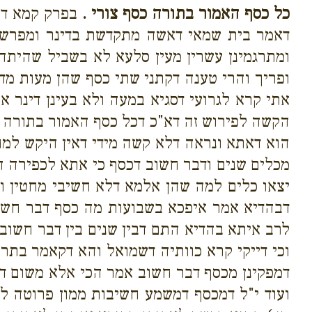
כל כסף האמור בתורה כסף צורי .
בפרק קמא דקד
דאמר בית שמאי דאשה מתקדשת בדינר ומפרש ט
ומתרגמינן עשרין מעין סלעא לא בשביל שהית
ופריך והרי טענה דקתני שתי כסף שהן מעות מד
אתי קרא לגרועי דסגיא במעה ולא בעינן דינר א
הקשה לפירוש זה דא"כ דכל כסף האמור בתורה ד
הוא דאתא ונראה דלא קשה מידי דאין היקש למחצ
מכלים שנים ודבר חשוב דכסף כי אתא לכפירה ה
יצאו כלים למה שהן אלמא דלא חשיבי מחטין ו
דבהדיא אמר איפכא בשבועות מה כסף דבר חשו
לרב איתא בהדיא התם דבין שנים בין דבר חשוב
וכי דייקי קרא כוותיה דשמואל והא דקאמר בתר
דמפקינן מכסף דבר חשוב אמר הכי אלא משום דא
ועוד י"ל דמכסף דמשמע חשיבות ממון פרוטה לכ