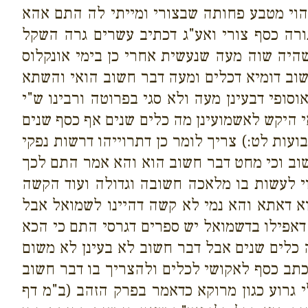
 הוי מטבע פחותה שבצורי ומייתי לה התם אהא
רה כסף צורי ואע"ג דכתיב עשרים גרה השקל
היה שוה מעה שנעשית אחרי כן בימי אונקלוס
שוב דומיא דכלים ומעה דבר חשוב הואי והשתא
סופי דבעינן מעה ולא סגי בפרוטה ורבינו ש"י
 היקש לאשמועינן מה כלים שנים אף כסף שנים
עות לט:) צריך לומר כן דתרוייהו דרשות נפקי
שוב וכי מחט דבר חשוב הוא והא אמר התם לכך
י לעשות בו מלאכה חשובה וגדולה ועוד הקשה
א דאתא והא נמי לא קשה דהיינו לשמואל אבל
דאפילו בדשמואל יש ספרים דגרסי התם כי הכא
 כלים שנים אבל דבר חשוב לא בעינן לא משום
כתב כסף לאקושי לכלים ולהצריך בו דבר חשוב
 גרוע כגון מרוקא כדאמר בפרק הזהב (ב"מ דף