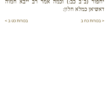
יחפור (ב"ב כב:) וכמה אמר רב ייבא חמוה
דאשיאן כמלא חלון:
< בכורות כח ב
בכורות כט ב >