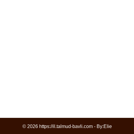
© 2026 https://il.talmud-bavli.com - By:
Elie