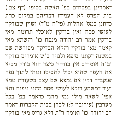
דאמרינן בפסחים בפ' האשה בסופו (דף צב.)
בית הפרס לא העמידו דבריהם במקום כרת
כדתנן במס' אהלות (פי"ח מ"ד) ושוין שבודקין
לעושי פסח ואין בודקין לאוכלי תרומה מאי
בודקין אמר רב יהודה מנפח כו' והשתא מאי
קאמר מאי בודקין והלא הבדיקה מפורשת שם
במשנה דקתני סיפא ולנזיר ב"ש אומרים בודקין
וב"ה אומרים אין בודקין כיצד הוא בודק מביא
את העפר שהוא יכול להסיטו ונותן לתוך נפה
שנקביה דקין אם נמצא שם עצם כשעורה טמא
ועוד דמשמע דוקא לעושי פסח מהני ניפוח והא
אפי' לשאר מילי נמי מהני כדאמר בפ' בכל
מערבין (עירובין ל:) לכהן בבית הקברות דאמר
רב יהודה כו' ואומר ר"ת דלא גריס מאי בודקין