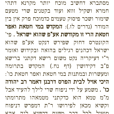
מסתברא דחשיב מוכח יותר מקרנא דתהי
חמרא ושקיל זוזא ועוד בקטנים שרי מטעם
שימור ושכר פיסוק טעמים כדמוכח פרק אין בין
המודר (נדרים לז.):
המקדש במי חטאת ואפר
חטאת הרי זו מקודשת אע"פ שהוא ישראל .
פי'
הקונטרס דחוק שפירש דנקט אע"פ שהוא
ישראל דכהנים רגילים בהזאה ובקידוש ואומר
ר"י דעיקריה נקט משום רישא דקתני ברישא
פ"ב דקידושין (דף נח.) המקדש בתרומה
ומעשרות ובמתנות במי חטאת ואפר חטאת כו':
היכי אזיל לבית הפרס דרבנן דאמר רב יהודה
כו' .
משמע על ידי ניפוח שרי לילך להעיד אבל
מ"מ טמא הוא כדקתני מטמאהו מתרומתו
וקשיא מכאן לפירושו ר"ת דמפרש דניפוח
מועיל לכל דבר משום דקשיא ליה אהא