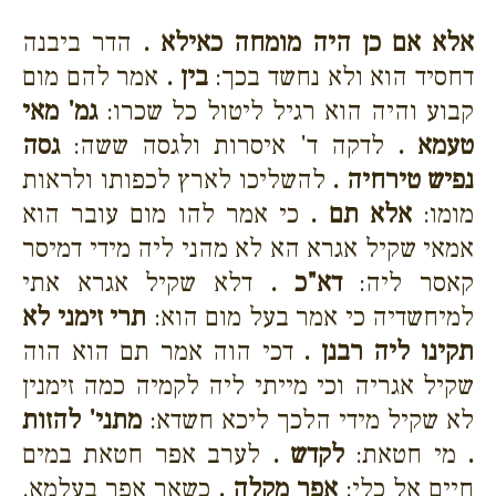
אלא אם כן היה מומחה כאילא .
הדר ביבנה
דחסיד הוא ולא נחשד בכך:
בין .
אמר להם מום
קבוע והיה הוא רגיל ליטול כל שכרו:
גמ' מאי
טעמא .
לדקה ד' איסרות ולגסה ששה:
גסה
נפיש טירחיה .
להשליכו לארץ לכפותו ולראות
מומו:
אלא תם .
כי אמר להו מום עובר הוא
אמאי שקיל אגרא הא לא מהני ליה מידי דמיסר
קאסר ליה:
דא"כ .
דלא שקיל אגרא אתי
למיחשדיה כי אמר בעל מום הוא:
תרי זימני לא
תקינו ליה רבנן .
דכי הוה אמר תם הוא הוה
שקיל אגריה וכי מייתי ליה לקמיה כמה זימנין
לא שקיל מידי הלכך ליכא חשדא:
מתני' להזות
.
מי חטאת:
לקדש .
לערב אפר חטאת במים
חיים אל כלי:
אפר מקלה .
כשאר אפר בעלמא.