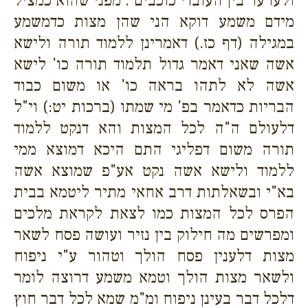
ולערער בין העובדי כוכבים . מפני שהוא כמציל
מידם משמע דוקא הני שהן מצות כדמשמע
במגילה (דף כז.) דאמרינן ללמוד תורה ולישא
אשה שאני דאמר גדול תלמוד תורה כו' לישא
אשה לא לתהו בראה כו' או משום כבוד
הבריות כדאמר בפ' מי שמתו (ברכות יט:) וי"ל
דלעולם ה"ה לכל המצות והא דנקט ללמוד
תורה משום דפליגי התם היכא דמוצא ממי
ללמוד ולישא אשה נקט אע"פ שמוצא אשה
בא"י ובשאלתות דרב אחאי מתיר ליטמא בבית
הפרס לכל המצות כמו לצאת לקראת מלכים
ומפרשים מה חילוק בין נזיר ועושה פסח לשאר
מצות דלענין פסח הולך וטהור ע"י ניפוח
ולשאר מצות הולך וטמא משמע דרוצה לומר
דלכל דבר בעינן ניפוח ומ"מ שמא לכל דבר חוץ