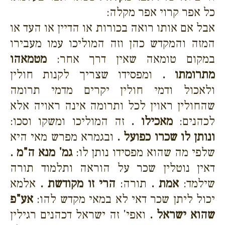
כל אפר קרוי אפר מקלה:
אבל אם אותו רואה בכורות או הדיין או העד או
המזה והמקדש כהן וזה המוליכו עמו מעבירו
במקום טומאה שאין דרך אחר:
מטמאהו
מתרומתו .
ומפסידו שצריך לקנות חולין
ולאכול ודמי חולין יקרים מדמי תרומה
שהחולין ראוין לכל ותרומה אינה ראויה אלא
לכהנים:
מאכילו .
זה המוליכו ומשקו וסכו:
ונותן לו שכרו כפועל .
ובגמרא מפרש מאי היא
שלפי מה שהוא מפסידו נותן לו:
גמ' מנא ה"מ .
דאין נוטלין שכר על הוראה ותלמוד תורה
שילמד:
אמת .
תורה:
הרי זו מקודשת .
אלמא
יכול ליתן שכר דאי לא במאי מקדש להו:
אע"פ
שהוא ישראל .
ואפי' זה ישראל דכהנים רגילין