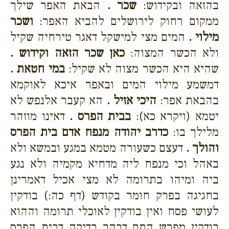
בהזאה ובקידוש:
שכר .
הבאת האפר שילך
ממקום רחוק לירושלים להביא האפר:
ושכר
מילוי .
המים מצי למישקל דאגר טירחיה שקיל
ולא הכשר המצוה:
כאן שכר הזאה וקידוש .
שהיא היא הכשר מצוה לא שקיל:
במי חטאת .
דמשמע מילוי המים ובאפר איכא לאוקמא
בהבאת אפר:
היכי אזיל .
הא קעבר אלנפש לא
יטמא (ויקרא כא):
בבית הפרס .
דאינו מוזהר
מלילך בו:
כדרב יהודה מנפח אדם בית הפרס
והולך .
דעצם כשעורה מטמא במגע ובמשא ולא
באהל וכי מנפח ליה מדחיא מקמיה ולא נגע
ביה ומיהו בתרומה לא מצי אכיל דאמרינן
בחגיגה בפרק חומר בקודש (דף כה:) בודקין
לעושי פסח ואין בודקין לאוכלי תרומה וההוא
בודקין מפרש התם דבהך בדיקה דבית הפרס