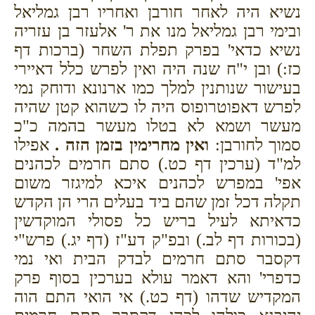
נשיא היה לאחר חורבן ואחריו רבן גמליאל
ובימי רבן גמליאל מנו את ר' אלעזר בן עזריה
נשיא כדאי' בפרק תפלת השחר (ברכות דף
כז:) ובן י"ח שנה היה ואין לפרש כלל דאיירי
בעישור שנותנין למלך כמו ארנונא ודוחק נמי
לפרש דאפוטרופוס היה לו כשהוא קטן שהיה
מעשר ושמא לא בטלו מעשר בהמה כ"כ
סמוך לחורבן:
ואין מחרימין בזמן הזה .
אפילו
למ"ד (ערכין דף כט.) סתם חרמים לכהנים
אפי' במפרש לכהנים איכא למיגזר משום
תקלה דכל זמן שהם ביד בעלים הרי הן הקדש
כדאיתא לעיל בריש כל פסולי המוקדשין
(בכורות דף לב.) ובפ"ק דע"ז (דף יג.) פרש"י
דקסבר סתם חרמים לבדק הבית ואי נמי
כדפרי' והא דאמר עולא בערכין בסוף פרק
המקדיש שדהו (דף כט.) אי הואי התם הוה