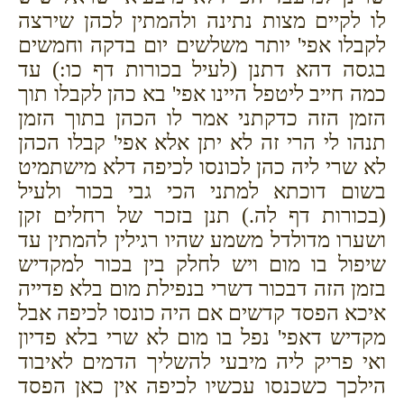
לו לקיים מצות נתינה ולהמתין לכהן שירצה
לקבלו אפי' יותר משלשים יום בדקה וחמשים
בגסה דהא דתנן (לעיל בכורות דף כו:) עד
כמה חייב ליטפל היינו אפי' בא כהן לקבלו תוך
הזמן הזה כדקתני אמר לו הכהן בתוך הזמן
תנהו לי הרי זה לא יתן אלא אפי' קבלו הכהן
לא שרי ליה כהן לכונסו לכיפה דלא מישתמיט
בשום דוכתא למתני הכי גבי בכור ולעיל
(בכורות דף לה.) תנן בזכר של רחלים זקן
ושערו מדולדל משמע שהיו רגילין להמתין עד
שיפול בו מום ויש לחלק בין בכור למקדיש
בזמן הזה דבכור דשרי בנפילת מום בלא פדייה
איכא הפסד קדשים אם היה כונסו לכיפה אבל
מקדיש דאפי' נפל בו מום לא שרי בלא פדיון
ואי פריק ליה מיבעי להשליך הדמים לאיבוד
הילכך כשכנסו עכשיו לכיפה אין כאן הפסד