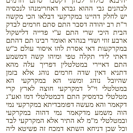
יהיבנא כולהו לכהן דקסבר סתם חרמים
לכהנים גבי ההוא גברא דאחרימנהו לנכסיה
יש לחלק דהיינו במקרקעי דבלאו הכי מקשה
ר"ת רב יהודה דסבר התם סתם חרמים לבדק
הבית היכי שרי התם ע"י פדייה דלישקול
ארבע זוזי ושדי בנהרא ואומר רבינו תם דהתם
במקרקעות דאי אסרת להו איסור עולם כ"ש
דאתי לידי תקלה טפי ומיהו קשה דמשמע
התם דאיירי במטלטלין דפריך עלה מהא
דתניא דאין שדה חרמים נוהג אלא בזמן
שהיובל נוהג ומשני הא במקרקעי הא
במטלטלי וי"ל דמקרקעי חוצה לארץ קרי
מטלטלי כדמסיק התם דכמטלטלי דמו ואע"ג
דקאמר והא מעשה דפומבדיתא במקרקעי נמי
הוה משמע מדקאמר נמי דהוה במקרקעי
ובמטלטלי מ"מ לא התיר אלא המקרקעי לבד
וכל שכן דניחא השתא דמכח זה פשיטא ליה