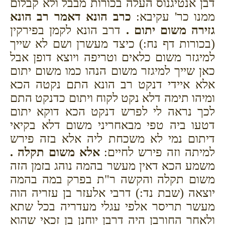
דבן אנטיגנוס העלה בכורות מבבל ולא קבלום
ממנו כר' עקיבא:
כרב הונא דאמר רב הונא
גזירה משום יתום .
דרב הונא לקמן בפירקין
(בכורות דף נח:) כיצד מעשרן ושם לא שייך
למיגזר משום כלאים וטריפה ויוצא דופן אבל
כאן שייך למיגזר משום הנהו כמו משום יתום
אלא איידי דנקט רב הונא התם נקטה הכא
ומיהו תימה דלא נקט לקוח ויתום כדנקט התם
לכך נראה לי לפרש דנקט הכא דוקא יתום
דטעו ביה טפי מבאחריני משום דלא בקיאי
דיתום נמי לא משכחת ליה אלא בזה פירש
למיתה וזה פירש לחיים:
אלא משום תקלה .
משמע הכא דאין מעשר בהמה נוהג בזמן הזה
משום תקלה והקשה ר"ת בפרק במה בהמה
יוצאה (שבת נד:) דרבי אלעזר בן עזריה הוה
מעשר תריסר אלפי עגלי מעדריה בכל שתא
ולאחר החורבן היה דרבן יוחנן בן זכאי שהוא