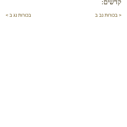
קדשים:
< בכורות נב ב
בכורות נג ב >