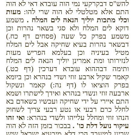
להש"ס דבקרקעי נמי הוה עובדא דאי לא הוה
התם אלא מטלטלי לא הוה שרי להו:
מעות
וכלי מתכות יוליך הנאה לים המלח .
משמע
דוקא לים המלח ולא סגי בשאר נהרות וכן
משמע בפרק כל שעה (פסחים דף כח.)
דבשאר נהרות בעיא שחיקה אבל לים המלח
מטיל בעיניה וכן בעלמא הפריש מעות
לנזירותו ומת אמרינן יוליך הנאה לים המלח
ותימה דבההוא עובדא דערכין (דף כט.)
קאמר שקיל ארבע זוזי ושדי בנהרא וכן ביומא
בפרק הוציאו לו (דף נה:) קאמר ונשקול
ארבעה זוזי ונשדי בנהרא ואידך לישתרו ושמא
התם איירי על ידי שחיקה ועכשיו כשאדם בא
לחלל כרם רבעי או נטע רבעי צריך לשחוק
הנהו זוזי ומחלל עלייהו ולשדי בנהרא:
ואי זהו
עיקור נועל דלת כו' .
בבכור בזמן הזה לא הוה
שרינן למיעבד הכי דלא מיבעיא ישראל שיש