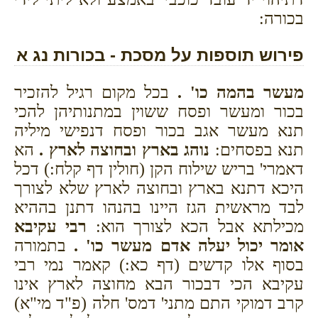
בכורה:
פירוש תוספות על מסכת - בכורות נג א
מעשר בהמה כו' .
בכל מקום רגיל להזכיר
בכור ומעשר ופסח ששוין במתנותיהן להכי
תנא מעשר אגב בכור ופסח דנפישי מיליה
תנא בפסחים:
נוהג בארץ ובחוצה לארץ .
הא
דאמרי' בריש שילוח הקן (חולין דף קלח:) דכל
היכא דתנא בארץ ובחוצה לארץ שלא לצורך
לבד מראשית הגז היינו בהנהו דתנן בההיא
מכילתא אבל הכא לצורך הוא:
רבי עקיבא
אומר יכול יעלה אדם מעשר כו' .
בתמורה
בסוף אלו קדשים (דף כא:) קאמר נמי רבי
עקיבא הכי דבכור הבא מחוצה לארץ אינו
קרב דמוקי התם מתני' דמס' חלה (פ"ד מי"א)