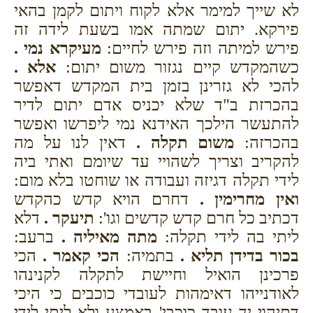
לא שייך למימר אלא לקוח ויתום לקמן בהאי
פירקא. יתום שמתה אמו בשעת לידה זה
פירש למיתה וזה פירש לחיים:
מעיקרא נמי .
כשהמקדש קיים נגזור משום יתום:
אלא .
להכי לא גזרינן בזמן בית המקדש דאפשר
בהכרזת ב"ד שלא יכניס אדם יתום לדיר
להתעשר הילכך האידנא נמי ליפרשו ואפשר
בהכרזה:
משום תקלה .
דאין לנו על מה
להקריב וצריך לשהויי עד שיומם ואתי ביה
לידי תקלה דגיזה ועבודה או שוחטו בלא מום:
ואין מחרימין .
דחרם הויא קדש כהקדש
דכתיב כל חרם קדש קדשים וגו':
תיעקר .
דלא
ליתי בה לידי תקלה:
מתה מאיליה .
ברעב:
בכור בדידן תליא .
בתמיה:
הכי קאמר .
הכי
פרכינן הואיל וחיישת לתקלה לקנינהו
לאודנייהו דאימהות לעובדי כוכבים כי היכי
דתיהוי יד עובד כוכבי' באמצע ולא ליתי לידי