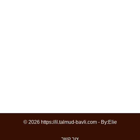
© 2026 https://il.talmud-bavli.com - By:
Elie
צור קשר