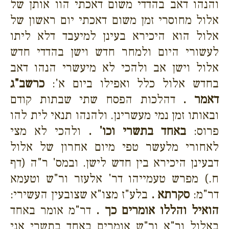
והנהו דאב בהדדי משום דאכתי הוו אותן של
אלול מחוסרי זמן משום דאכתי יום ראשון של
אלול הוא היכירא בעינן למיעבד דלא ליתו
לעשורי היום ולמחר חדש וישן בהדדי חדש
אלול וישן אב ולהכי לא מיעשרי הנהו דאב
בחדש אלול כלל ואפילו ביום א':
כרשב"ג
דאמר .
דהלכות הפסח שתי שבתות קודם
ובאותו זמן נמי מעשרינן. ולהנהו תנאי לית להו
פרוס:
באחד בתשרי וכו' .
ולהכי לא מצי
לאחורי מלעשר טפי מיום אחרון של אלול
דבעינן היכירא בין חדש לישן. ובמס' ר"ה (דף
ח.) מפרש טעמייהו דר' אלעזר ור"ש וטעמא
דר"מ:
סקרתא .
בלע"ז מצו"א שצובעין העשירי:
הואיל והללו אומרים כך .
דר"מ אומר באחד
באלול ור"א ור"ש אומרים באחד בתשרי אני