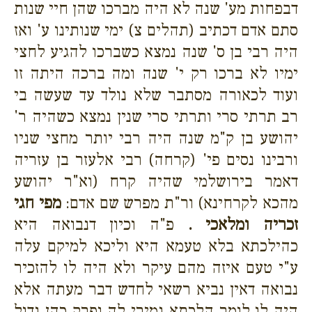
דבפחות מע' שנה לא היה מברכו שהן חיי שנות
סתם אדם דכתיב (תהלים צ) ימי שנותינו ע' ואז
היה רבי בן ס' שנה נמצא כשברכו להגיע לחצי
ימיו לא ברכו רק י' שנה ומה ברכה היתה זו
ועוד לכאורה מסתבר שלא נולד עד שעשה בי
רב תרתי סרי ותרתי סרי שנין נמצא כשהיה ר'
יהושע בן ק"מ שנה היה רבי יותר מחצי שניו
ורבינו נסים פי' (קרחה) רבי אלעזר בן עזריה
דאמר בירושלמי שהיה קרח (וא"ר יהושע
מהכא לקרחינא) ור"ת מפרש שם אדם:
מפי חגי
זכריה ומלאכי .
פ"ה וכיון דנבואה היא
כהילכתא בלא טעמא היא וליכא למיקם עלה
ע"י טעם איזה מהם עיקר ולא היה לו להזכיר
נבואה דאין נביא רשאי לחדש דבר מעתה אלא
היה לו לומר הלכתא גמירי לה ופרק כהן גדול