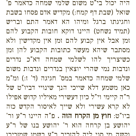
היה יכול בי"ט משום שלמי שמחה כדאמר פ'
שואל (שבת דף קמח:) מקדיש אדם פסחו בשבת
וחגיגתו ברגל ומיהו הא דאמר התם ובריש
(תמיד נשחט) היינו דוקא חובות הקבוע להם
זמן אבל אין קבוע להם זמן אין מקדישין ולא
מסתבר שיהא מעשר כתובות הקבוע להן זמן
כשיצריך להו לשלמי שמחה דא"כ נדרים
ונדבות נמי שהרי יוצאין בנדרים ונדבות משום
שלמי שמחה כדאמר במס' חגיגה (ד' ז:) ומ"מ
כאן משמע דלא שייכי הנך שינויי דביו"ט של
ר"ה קיימי וי"ל כיון דעשירי מאיליו קדוש אפילו
לא קרא עשירי ולא שייך לאיסור הקדש כזה
ביו"ט:
חוץ מן הקרח הזה .
פ"ה היינו ר"ע ור'
יהושע בן קרחה הוא ר' יהושע בנו של ר"ע
וקשה מי סני ליה להזכיר ר"ע בשמו שמזכירו