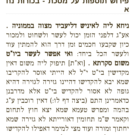
פירוש תוספות על מסכת - בכורות נח
א
ניחא ליה לאיניש דליעביד מצוה בממוניה .
אע"ג דלפני הזמן יכול לעשר ולשחוט ולמכור
כיון שקבעו חכמים זמן דרך הוא להמתין עוד
ולעשר הכל ביחד:
ואי אפשר לעשר ביו"ט
משום סקרתא .
[וא"ת] תיפוק ליה משום דאין
מקדישין בי"ט י"ל לא הייתי אוסר להקריבו
שמא יבא להקדישו דהיינו גזירה לגזירה דהיא
גופה לא אסור להקדיש בי"ט אלא מדרבנן
כדאמרינן התם (ביצה דף לו:) דאין רוכבין ע"ג
בהמה ומפרש טעמא שמא יצא חוץ לתחום
וקאמר ש"מ תחומין דאורייתא לא גזירה שמא
יחתוך זמורה ועוד מצי למימר דאפילו להקדישו