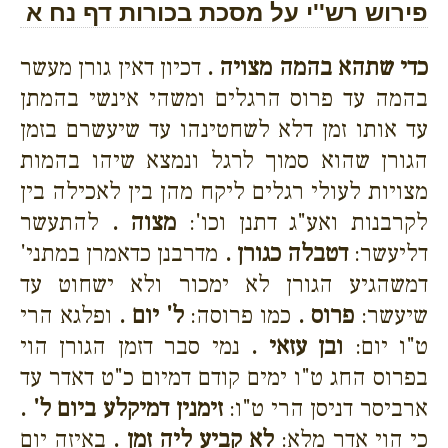
פירוש רש''י על מסכת בכורות דף נח א
כדי שתהא בהמה מצויה .
דכיון דאין גורן מעשר
בהמה עד פרוס הרגלים ומשהי אינשי בהמתן
עד אותו זמן דלא לשחטינהו עד שיעשרם בזמן
הגורן שהוא סמוך לרגל ונמצא שיהו בהמות
מצויות לעולי רגלים ליקח מהן בין לאכילה בין
לקרבנות ואע"ג דתנן וכו':
מצוה .
להתעשר
דליעשר:
דטבלה כגורן .
מדרבנן כדאמרן במתני'
דמשהגיע הגורן לא ימכור ולא ישחוט עד
שיעשר:
פרוס .
כמו פרוסה:
ל' יום .
ופלגא הרי
ט"ו יום:
ובן עזאי .
נמי סבר דזמן הגורן הוי
בפרוס החג ט"ו ימים קודם דמיום כ"ט דאדר עד
ארביסר דניסן הרי ט"ו:
זימנין דמיקלע ביום ל' .
כי הוי אדר מלא:
לא קביע ליה זמן .
באיזה יום