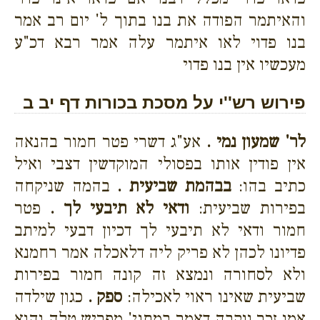
והאיתמר הפודה את בנו בתוך ל' יום רב אמר
בנו פדוי לאו איתמר עלה אמר רבא דכ"ע
מעכשיו אין בנו פדוי
פירוש רש''י על מסכת בכורות דף יב ב
לר' שמעון נמי .
אע"ג דשרי פטר חמור בהנאה
אין פודין אותו בפסולי המוקדשין דצבי ואיל
כתיב בהו:
בבהמת שביעית .
בהמה שניקחה
בפירות שביעית:
ודאי לא תיבעי לך .
פטר
חמור ודאי לא תיבעי לך דכיון דבעי למיתב
פדיונו לכהן לא פריק ליה דלאכלה אמר רחמנא
ולא לסחורה ונמצא זה קונה חמור בפירות
שביעית שאינו ראוי לאכילה:
ספק .
כגון שילדה
אמו זכר ונקבה דאמר במתני' מפריש טלה והוא