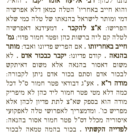
נתנו לכהן:
רבי אליעזר אומר יקבר .
הואיל
והוא חייב באחריו' הטלה כמאן דלא אפרשיה
דמי ומותר לישראל בהנאתו של טלה כמי שלא
הפרישו:
א"צ להקבר .
דמעידנא דאפרשיה
לטלה קם ליה ברשות כהן ופטר חמור פדוי:
גמ'
חייב באחריותו .
אם הפריש פדיונו ואבד:
מותר
בהנאה .
קודם פדיונו:
יקבר כבכור אדם .
לא
משום דאסור בהנאה אלא משום דאיתקש
לבכור אדם וסתם בכור אדם ניתן לקבורה:
מודה ר"א .
אע"ג דבודאי פטר חמור ס"ל דכל
כמה דלא מטי פטר חמור ליד כהן לא מיפריק
מודה הוא בספק שא"צ לתת פדיון לכהן אלא
מפריש כו'. ומדמצריך לאפרושי טלה לאפקועי
איסוריה מכלל דס"ל פטר חמור אסור בהנאה:
לפדייה הקשתיו .
בכור בהמה טמאה לבכור