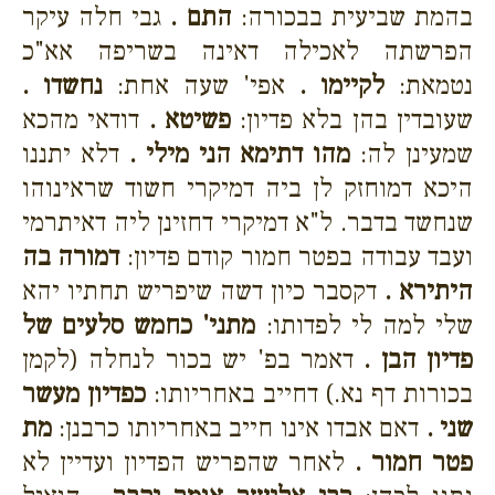
בהמת שביעית בבכורה:
התם .
גבי חלה עיקר
הפרשתה לאכילה דאינה בשריפה אא"כ
נטמאת:
לקיימו .
אפי' שעה אחת:
נחשדו .
שעובדין בהן בלא פדיון:
פשיטא .
דודאי מהכא
שמעינן לה:
מהו דתימא הני מילי .
דלא יתננו
היכא דמוחזק לן ביה דמיקרי חשוד שראינוהו
שנחשד בדבר. ל"א דמיקרי דחזינן ליה דאיתרמי
ועבד עבודה בפטר חמור קודם פדיון:
דמורה בה
היתירא .
דקסבר כיון דשה שיפריש תחתיו יהא
שלי למה לי לפדותו:
מתני' כחמש סלעים של
פדיון הבן .
דאמר בפ' יש בכור לנחלה (לקמן
בכורות דף נא.) דחייב באחריותו:
כפדיון מעשר
שני .
דאם אבדו אינו חייב באחריותו כרבנן:
מת
פטר חמור .
לאחר שהפריש הפדיון ועדיין לא