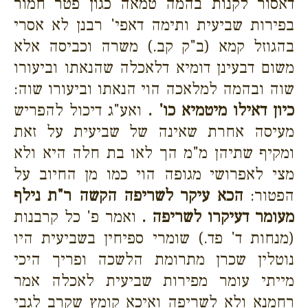
דאסור לקנות בהמה טמאה כגון פטר חמור
בפירות שביעית ותימה דאפי' רבנן לא אסרי
בהגוזל קמא (ב"ק קב.) משרה וכביסה אלא
משום דבעינן דומיא דלאכלה שהנאתו וביעורו
שוה ובהמה למלאכה הוי הנאתו וביעורו שוה:
כיון דאילו מיטמיא כו' .
ואע"ג דיכול להפריש
מעיסה אחרת שאינה של שביעית על זאת
ומקיף שתיהן מ"מ הך לאו בת חלה היא ולא
מצי לאפרושי מגופה הוי כמו מן החיוב על
הפטור:
הכא עיקר לשריפה הקשה ר"ת נילף
מעומר דעיקרו לשריפה .
ואמר פ' כל קרבנות
(מנחות ד' פד.) שומרי ספיחין בשביעית היו
נוטלין שכרן מתרומת הלשכה ופריך היכי
מייתי עומר מפירות שביעית לאכלה אמר
רחמנא ולא לשריפה ואיכא קומץ שקרב לגבי