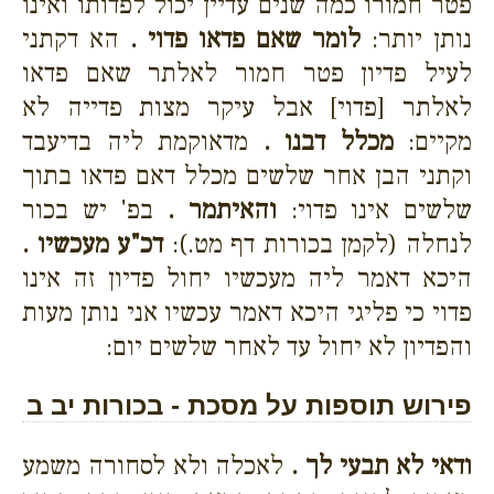
פטר חמורו כמה שנים עדיין יכול לפדותו ואינו
נותן יותר:
לומר שאם פדאו פדוי .
הא דקתני
לעיל פדיון פטר חמור לאלתר שאם פדאו
לאלתר [פדוי] אבל עיקר מצות פדייה לא
מקיים:
מכלל דבנו .
מדאוקמת ליה בדיעבד
וקתני הבן אחר שלשים מכלל דאם פדאו בתוך
שלשים אינו פדוי:
והאיתמר .
בפ' יש בכור
לנחלה (לקמן בכורות דף מט.):
דכ"ע מעכשיו .
היכא דאמר ליה מעכשיו יחול פדיון זה אינו
פדוי כי פליגי היכא דאמר עכשיו אני נותן מעות
והפדיון לא יחול עד לאחר שלשים יום:
פירוש תוספות על מסכת - בכורות יב ב
ודאי לא תבעי לך .
לאכלה ולא לסחורה משמע