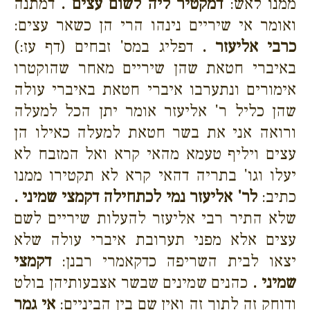
ממנו לאש:
דמקטיר ליה לשום עצים .
דמתנה
ואומר אי שיריים נינהו הרי הן כשאר עצים:
כרבי אליעזר .
דפליג במס' זבחים (דף עז:)
באיברי חטאת שהן שיריים מאחר שהוקטרו
אימורים ונתערבו איברי חטאת באיברי עולה
שהן כליל ר' אליעזר אומר יתן הכל למעלה
ורואה אני את בשר חטאת למעלה כאילו הן
עצים ויליף טעמא מהאי קרא ואל המזבח לא
יעלו וגו' בתריה דהאי קרא לא תקטירו ממנו
כתיב:
לר' אליעזר נמי לכתחילה דקמצי שמיני .
שלא התיר רבי אליעזר להעלות שיריים לשם
עצים אלא מפני תערובת איברי עולה שלא
יצאו לבית השריפה כדקאמרי רבנן:
דקמצי
שמיני .
כהנים שמינים שבשר אצבעותיהן בולט
ודוחק זה לתוך זה ואין שם בין הביניים:
אי גמר