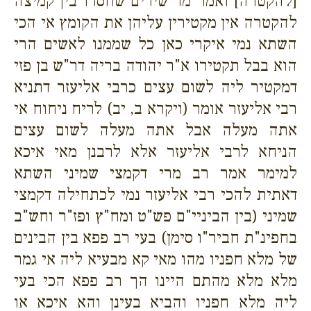
[להקטרה] ואמר מר שירים שחסרו בין קמיצה
להקטרה אין מקטירין עליהן את הקומץ אי הכי
השתא נמי איקרי כאן כל שממנו לאשים הרי
הוא בבל תקטירו א"ר יהודה בריה דר"ש בן פזי
דמקטיר ליה לשום עצים כרבי אליעזר דתניא
רבי אליעזר אומר (ויקרא ב, יב) לריח ניחוח אי
אתה מעלה אבל אתה מעלה לשום עצים
הניחא לרבי אליעזר אלא לרבנן מאי איכא
למימר אמר רב מרי דקמצי שמיני השתא
דאתית להכי רבי אליעזר נמי לכתחילה דקמצי
שמיני (בין הביניי"ם פש"ט ומח"ץ ופז"ר וחש"ב
בחפינ"ת חביר"ו סימן) בעי רב פפא בין הבינים
של מלא חפניו מהו מאי קא מבעיא ליה אי גמר
מלא מלא מהתם היינו הך רב פפא הכי בעי
ליה מלא חפניו והביא בעינן והא איכא או