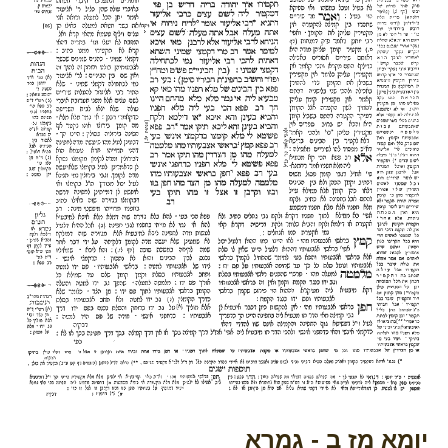
יומא מז ב - גמרא