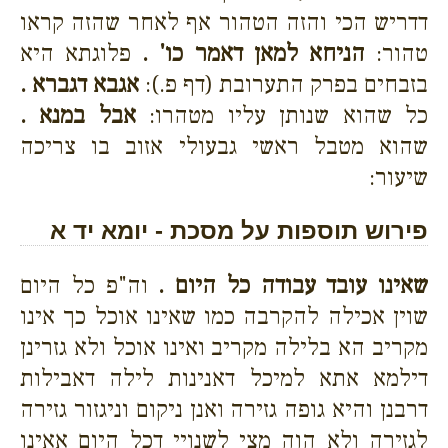
דדריש הכי והזה הטהור אף לאחר שהזה קראו
טהור:
הניחא למאן דאמר כו' .
פלוגתא היא
בזבחים בפרק התערובת (דף פ.):
אגבא דגברא .
כל שהוא שנותן עליו מטהרו:
אבל במנא .
שהוא מטבל ראשי גבעולי אזוב בו צריכה
שיעור:
פירוש תוספות על מסכת - יומא יד א
שאינו עובד עבודה כל היום .
וה"פ כל היום
שוין אכילה להקרבה כמו שאינו אוכל כך אינו
מקריב הא בלילה מקריב ואינו אוכל ולא גזרינן
דילמא אתא למיכל דאנינות לילה דאבילות
דרבנן והיא גופה גזירה ואנן ניקום וניגזור גזירה
לגזירה ולא הוה מצי לשנויי דכל היום אאינו