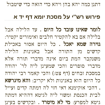
דתנן כמה יהא בהן ויהא כדי הזאה כדי שיטבול
פירוש רש''י על מסכת יומא דף יד א
לומר שאינו עובד כל היום .
עד הלילה אבל
בלילה אם בא להקטיר חלבים ואימורים יקטיר:
גזירה שמא יאכל .
כל היום אסור באכילת
קדשים מן התורה אבל באנינות הלילה
משנקבר המת ביום אינה מדברי תורה אלא
מדברי סופרים והכי שמעינן ליה לר' יהודה
במסכת זבחים (דף צט:) והכי קאמר רבי יהודה
כל היום הוא באנינות ולא יקריב:
והא מיגרשא
.
דהכי אוקימנא דאי חזי לה דמתה קדים ועייל
לבית הכנסת ומשוי ליה לגיטא דההיא דמתה
גיטא למפרע:
מי לא מיטרד .
ובקדשים בעינן