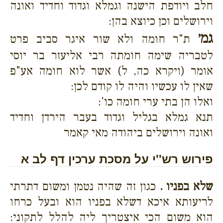
חלב ויודפת הישנה וגמלא וגדוד וחדיד ואונה
וירושלים וכן כיוצא בהן:
גמ׳
ת"ר חומה ולא שור איגר סביב פרט
לטבריה שימה חומתה רבי אליעזר בר יוסי
אומר (ויקרא כה, ל) אשר לוא חומה אע"פ
שאין לו עכשיו והיה לו קודם לכן:
ואלו הן בתי ערי חומה כו':
תנא גמלא בגליל וגדוד בעבר הירדן וחדיד
ואונה וירושלים ביהודה מאי קאמר
פירוש רש''י על מסכת ערכין דף לב א
שלא בפניו .
כגון זה שהיה נטמן ומשום דתרתי
לריעותא איכא דשלא בפניו הוא ובעל כרחו
הוא משום הכי איצטריך ליה להלל לתקוני: