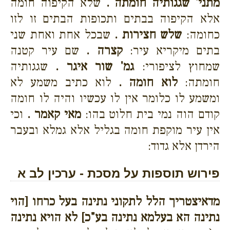
מתני' שגגותיה חומתה .
שלא הקיפוה חומה
אלא הקיפוה בבתים ותכופות הבתים זו לזו
כחומה:
שלש חצירות .
שבכל אחת ואחת שני
בתים מיקריא עיר:
קצרה .
שם עיר קטנה
שמחוץ לציפורי:
גמ' שור איגר .
שגגותיה
חומתה:
לוא חומה .
לוא כתיב משמע לא
ומשמע לו כלומר אין לו עכשיו והיה לו חומה
קודם הוה נמי בית חלוט בהו:
מאי קאמר .
וכי
אין עיר מוקפת חומה בגליל אלא גמלא ובעבר
הירדן אלא גדוד:
פירוש תוספות על מסכת - ערכין לב א
מדאיצטריך הלל לתקוני נתינה בעל כרחו [הוי
נתינה הא בעלמא נתינה בע"כ] לא הויא נתינה