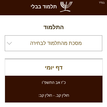
בס''ד
תלמוד בבלי
התלמוד
דף יומי
כ"ז אב התשפ"ו
חולין קב.
-
חולין קב: