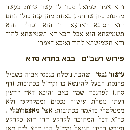
והא אמר שמואל מכר לו עשר שדות בעשר
מדינות כיון שהחזיק באחת מהן קנה כולן התם
הוא דסדנא דארעא חד הוא וכולה חדא
תשמישתא הוא אבל הכא הא תשמישתא לחוד
והא תשמישתא לחוד ואיכא דאמרי
פירוש רשב''ם - בבא בתרא סז א
עישור נכסי .
שהבת נוטלת בנכסי אביה בשביל
פרנסת הבעל להינשא בו וקיי"ל בכתובות (דף
סח.) לפרנסה שמין באב והיכא דאין יודעין
דעתו נוטלת עישור נכסים וממקרקעי ולא
ממטלטלי כדאמר בכתובות:
אפי' מאצטרובלי .
כר"א דכל המחובר לקרקע הרי הוא כקרקע
ופירש רבינו חננאל וקיי"ל הכי דהא לית מאן