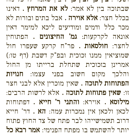
שבתוכה בין לא אמר:
לא את המרחץ .
דאינו
בכלל חצר:
אלא אוירה .
אבל בתים ובורות לא
מכר כלל ודמים ומודיעים ליכא למימר דאין
אונאה לקרקעות:
גמ' החיצונים .
הפתוחין
לחצר:
חולסאות .
פר"ח קרקע שעפרו חול
שמוציאין ממנו זכוכית ובפ"ק דשבת (דף טו:)
אמרינן בזכוכית שתחלת ברייתו מן החול
והלכך מקום חשוב בפני עצמו:
חנויות
הפתוחות לתוכה .
שאין מוכרין אלא לבני חצר
זו:
שאין פתוחות לתוכה .
אלא לרשות הרבים:
מילוסא .
אוירא:
והתני ר' חייא .
דפתוחות
לכאן ולכאן אין נמכרות עמה:
הא .
דר' חייא
דרוב תשמישייהו לבר פתח של צד החוץ פתוח
יותר להשתמש בו מפתח הפנימי:
אמר רבא כל