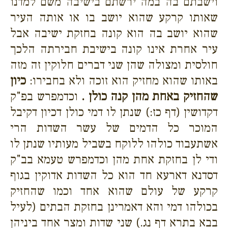
וישבתם בה במה ירשתם בישיבה משם למדנו
שאותו קרקע שהוא יושב בו או אותה העיר
שהוא יושב בה הוא קונה בחזקת ישיבה אבל
עיר אחרת אינו קונה בישיבת חבירתה הלכך
חולסית ומצולה שהן שני דברים חלוקין זה מזה
באותו שהוא מחזיק הוא זוכה ולא בחבירו:
כיון
שהחזיק באחת מהן קנה כולן .
וכדמפרש בפ"ק
דקדושין (דף כז:) שנתן לו דמי כולן דכיון דקיבל
המוכר כל הדמים של עשר השדות הרי
אשתעבוד כולהו ללוקח בשביל מעותיו שנתן לו
ודי לן בחזקת אחת מהן וכדמפרש טעמא בב"ק
דסדנא דארעא חד הוא כל השדות אדוקין בגוף
קרקע של עולם שהוא אחד וכמו שהחזיק
בכולהו דמי והא דאמרינן בחזקת הבתים (לעיל
בבא בתרא דף נג.) שני שדות ומצר אחד ביניהן