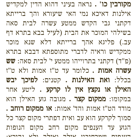
מקורבין כו' .
נראה בעיני דהוא הדין למקדיש
אילנות דאיכא נמי האי שיעורא והך ברייתא
דקתני גבי הקדש ממטע עשרה לבית סאה
בשילהי המוכר את הבית (לעיל בבא בתרא דף
עב.) פליגא אהך ברייתא דלא שנא מוכר
ממקדיש וראיה לדברי מתוספתא דבבא בתרא
(פ"ד) דקתני בתרוייהו ממטע י' לבית סאה:
שש
עשרה אמות .
כלומר עד ט"ז אמות ולא ט"ז
בכלל:
ואת האילנות .
קטנים:
לפיכך יבש
האילן או נקצץ אין לו קרקע .
ליטע אחר
במקומו:
ממקום קצר .
מגובה גזע האילן הוא
מודד הט"ז אמות והד' אמות:
או ממקום רוחב .
סמוך לקרקע הוא עב ואית דפתרי מקום קצר כל
הגזע עד הענפים מקום רחב מקום הנופות
הענפים שמרחיבין אילך ואילך ולא נהירא: