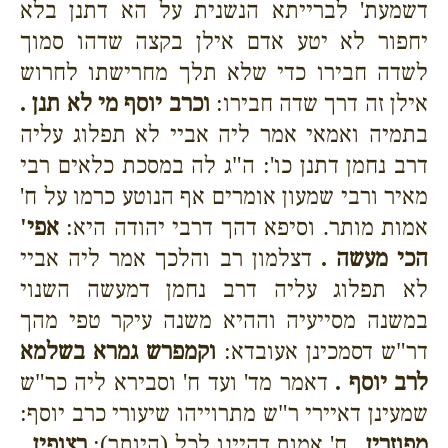
דשמעת' לברייתא הנשנית על הא דתנן בלא
יחפור לא יטע אדם אילן בקצה שדהו סמוך
לשדה חבירו כדי שלא תלך מחרישתו לחרוש
אילן זה דרך שדה חבירו:
וכרב יוסף מי לא תנן .
בתמיה ואמאי אמר ליה אביי לא תפלוג עליה
דרב נחמן דתנן כו': ה"ג לה במסכת כלאים רבי
מאיר ורבי שמעון אומרים אף הנוטע כרמו על ח'
אמות מותר. וסיפא דהך דרבי יהודה היא:
אפי'
הכי מעשה .
דצלמון רב והלכך אמר ליה אביי
לא תפלוג עליה דרב נחמן דמעשה השנוי
במשנה מסייעיה וההיא משנה עיקר טפי מהך
דר"ש דסמכינן אעובדא:
וקמפרש גמרא בשלמא
לרב יוסף .
דאמר מד' ועד ח' וסבירא ליה כר"ש
שמעינן דאיירי ר"ש מתרוייהו שיעורי כרב יוסף:
מפוזרין .
ח' אמות דהיינו לכל (היותר):
רצופין .