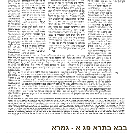
בבא בתרא פג א - גמרא