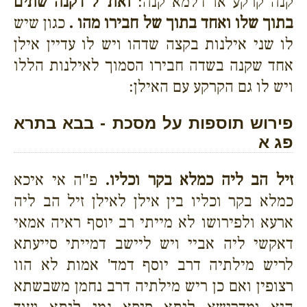
קנה קרקע או דלמא קנה:
ואת"ל דקנה שתים
בתוך שלו ואחד בתוך של חבירו מהו .
כגון שיש
לו שני אילנות בקצה שדהו ויש לו עדיין אילן
אחד שקנה בשדה חבירו הסמוך לאילנות הללו
ויש לו גם הקרקע עם האילן:
פירוש תוספות על מסכת - בבא בתרא
פג א
זיל הב ליה כמלא בקר וכליו.
פ"ה אי איכא
כמלא בקר וכליו בין אילן לאילן זיל הב ליה
ארעא ולפירושו לא מייתי רב יוסף ראיה אמאי
דאקשי ליה אביי ויש ליישב דמייתי סייעתא
לריש מילתיה דרב יוסף דמד' אמות לא הוו
רצופין ואם כן ריש מילתיה דרב נחמן משבשתא
היא ומדרישא ליתא סיפא נמי ליתא ועוד