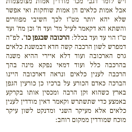
ויש לומר דגבי מכר מודדין אמות מצומצמות
אבל אמות כלאים הן אמות שוחקות ואי אפשר
שלא יהא יותר מט"ז לכך חשיבי מפוזרים
והשתא הא דקאמר לעיל מד' ועד ח' וכן מח' ועד
ט"ז הוי עד ועד בכלל:
הרכובה שבגפן כו'.
לפ"ה
דמפרש לשון הרכבה קשה חדא דבמשנת כלאים
גרס הארכובה ועוד דלא איירי ההיא משנה
בהרכבה כלל ועוד דמאי נפקא מינה בהך
הרכבה לענין כלאים ונראה דארכובה היינו
הברכה כאדם הכורע על ברכיו כן כורעין הגפן
בארץ כשהוא זקן הרבה ומכסין אותו בקרקע
באמצע כדי שתשתרש וקאמר דאין מודדין לענין
כלאים אלא מעיקר השני ומדנקט לשון עיקר
מוכח שמודדין ממקום רוחב: