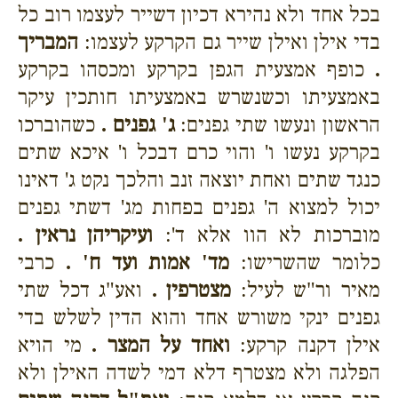
בכל אחד ולא נהירא דכיון דשייר לעצמו רוב כל
בדי אילן ואילן שייר גם הקרקע לעצמו:
המבריך
.
כופף אמצעית הגפן בקרקע ומכסהו בקרקע
באמצעיתו וכשנשרש באמצעיתו חותכין עיקר
הראשון ונעשו שתי גפנים:
ג' גפנים .
כשהוברכו
בקרקע נעשו ו' והוי כרם דבכל ו' איכא שתים
כנגד שתים ואחת יוצאה זנב והלכך נקט ג' דאינו
יכול למצוא ה' גפנים בפחות מג' דשתי גפנים
מוברכות לא הוו אלא ד':
ועיקריהן נראין .
כלומר שהשרישו:
מד' אמות ועד ח' .
כרבי
מאיר ור"ש לעיל:
מצטרפין .
ואע"ג דכל שתי
גפנים ינקי משורש אחד והוא הדין לשלש בדי
אילן דקנה קרקע:
ואחד על המצר .
מי הויא
הפלגה ולא מצטרף דלא דמי לשדה האילן ולא