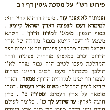
פירוש רש''י על מסכת גיטין דף ז ב
ועניתיך לא אענך עוד .
סיפיה דההוא קרא הוא:
למימרא דעכו לצפונה דארץ ישראל קיימא .
בסוף הצפון:
מימינו למזרח הדרך .
השתא
משמע לן דעכו קיימא בגבול מזרחה של ארץ
ישראל משוך ממקצוע צפונית יום או יומים לצד
הדרום וכזיב במקצוע מזרחית צפונית ודרך
המהלכת מעכו לכזיב היה גבול מזרח לא"י
הילכך כשמהלך מעכו לכזיב דהיינו מדרום
לצפון הוי ימינו למזרחית הדרך:
טמאה .
הארץ
שהיא לימין המסילה:
משום ארץ העמים .
דגזרו
טומאה על ארץ העמים:
ופטורה כו' .
כדין
חוצה לארץ:
עד שיודע לך כו' .
כלומר לעולם
חזקת ימין הדרך מעכו ועד כזיב ארץ העמים