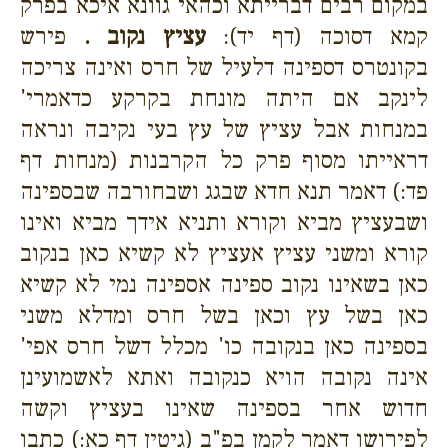
במקום רבים דברייתא וכהאי גוונא איכא בפרק
קמא דסוכה (דף יד):
עציץ נקוב .
פירש
בקונטרס דספינה דלעיל של חרס ואינה צריכה
לינקב אם היתה מונחת בקרקע כדאמרי'
במנחות אבל עציץ של עץ בעי נקיבה ונראה
דראייתו מסוף פרק כל הקרבנות (מנחות דף
פד:) דאמר תנא חדא שבגג ושבחורבה שבספינה
ושבעציץ מביא וקורא ותניא אידך מביא ואינו
קורא ומשני עציץ אעציץ לא קשיא כאן בנקוב
כאן בשאינו נקוב ספינה אספינה נמי לא קשיא
כאן בשל עץ וכאן בשל חרס ומדלא משני
בספינה כאן בנקובה כו' מכלל דשל חרס אפי'
אינה נקובה הויא כנקובה ואתא לאשמועינן
חדוש אחר בספינה שאינו בעציץ וקשה
לפירושו דאמר לקמן בפ"ב (גיטין דף כא:) כתבו