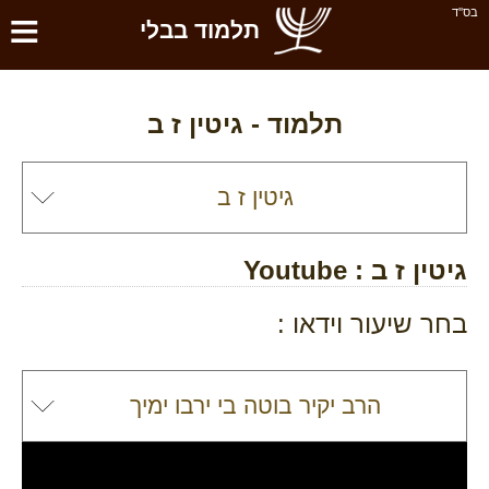
≡
בס''ד
תלמוד בבלי
תלמוד -
גיטין ז ב
גיטין ז ב
: Youtube
בחר שיעור וידאו :