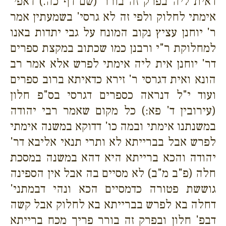
דאית ליה בפרק זה בורר (שם דף כה.) דאפי'
אימתי לחלוק ולפי זה לא גרסי' בשמעתין אמר
ר' יוחנן עציץ נקוב המונח על גבי יתדות באנו
למחלוקת ר"י ורבנן כמו שכתוב במקצת ספרים
דר' יוחנן אית ליה אימתי לפרש אלא אמר רב
הונא ואית דגרסי ר' זירא כדאיתא ברוב ספרים
ועוד י"ל דנראה כספרים דגרסי בס"פ חלון
(עירובין ד' פא:) כל מקום שאמר רבי יהודה
במשנתנו אימתי ובמה כו' דדוקא במשנה אימתי
לפרש אבל בברייתא לא ותרי תנאי אליבא דר'
יהודה והכא ברייתא היא דהא במשנה במסכת
חלה (פ"ב מ"ב) לא מסיים בה אבל אין הספינה
גוששת פטורה כדמסיים הכא ונהי דבמתני'
דחלה בא לפרש בברייתא בא לחלוק אבל קשה
דבפ' חלון ובפרק זה בורר פריך מכח ברייתא