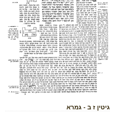
גיטין ז ב - גמרא