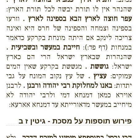
שהנהר אין לו תורת יבשה לכל תורת הארץ:
עפר חוצה לארץ הבא בספינה לארץ .
וזרעו
בספינה וצמחה והספינה של חרס היא ואינה
צריכה לינקב אם היתה מונחת בקרקע כדאמר
במנחות (דף פד:):
חייבת במעשר ובשביעית .
שהנהרות שבארץ ישראל הרי הם כארץ
ישראל:
גוששת .
מגששת בקרקע שאין המים
עמוקים:
עציץ .
של עץ נקוב המונח על גבי
יתדות:
באנו למחלוקת רבי יהודה ורבנן .
לרבנן
אוירא כמאן דמנחא דמי ולרבי יהודה לא
מיחייב במעשר מדאורייתא עד דמנחא אארעא:
פירוש תוספות על מסכת - גיטין ז ב
הכי גרסי' בתוספתא מימינו למזרח הדרך .
ולא