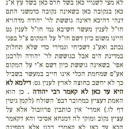
לא מצי לשנויי כאן בשל חרס כאן בשל עץ א"נ
כאן בנקובה כאן בשאינה נקובה כדמשני התם
דנהי דהיכא דאינה גוששת לר' יהודה מדהויא
חו"ל לענין מעשר חשיבא נמי חו"ל לענין גט
היינו משום כיון דשם חו"ל על המקום צ"ל בפני
נכתב ואע"ג דשכיחי וגמירי כדי שלא תחלוק
במדינת הים אבל בגוששת לר' יהודה ולרבנן
אפי' בשאינה גוששת כיון דשם א"י על המקום
אע"פ שמחמת הכלי אינו חייב במעשר בשביל
כך לא יחשב כחוצה לארץ לענין גט:
דילמא לא
היא עד כאן לא קאמר רבי יהודה .
כן הוא
האמת דעציץ כמחובר דבפ' השולח (לקמן גיטין
דף לז.) אמרי' אין כותבין פרוזבול אלא על
עציץ נקוב ומוקי לה דמנחא אסיכי והא דקאמר
הכא עד כאן לא קאמרי רבנן אלא בספינה