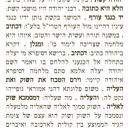
הלא היא כתובה .
דבני יהודה היו מושכי קשת:
יד כנגד עורף .
המושך בקשת נותן ידיו כנגד
עיניו דהיינו מול העורף הטרי"ל בלע"ז:
דכתיב
.
במשנה תורה ועשית הישר והטוב: איזהו היא
מלחמה שצריכה לימוד כו':
ומנלן .
דקרא
ביהודה כתיב:
דכתיב .
ברישא דסיפרא מי יעלה
בתחלה אל הכנעני להלחם בו ויאמר השם
יהודה יעלה אלמא סתם מלחמה דסיפרא
איהודה קיימי:
וירם הטבח את השוק ואת
העליה .
משום פלוגתא דהני אמוראי גופייהו
נקט לה:
והעליה .
מה שעליה:
דמסמכא שוק
לאליה .
השוק סמוך לאליה שהאליה מלמעלה
ונסמכה על השוק ושוק הוא עצם של צומת
הגיד הממוצע בין קולית לארכובה ואיברים