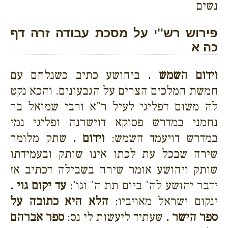
נשים
פירוש רש''י על מסכת עבודה זרה דף
כה א
וידום השמש .
ביהושע כתיב כשנלחם עם
חמשת המלכים הצרים על הגבעונים. והכא נקט
לה משום דפליגי לעיל ר"א ורבי שמואל בר
נחמני במדרש פסוקא דוישרנה ופליגי נמי
במדרש דויעמד השמש:
וידום .
שתק מלומר
שירה שבכל עת לכתו אינו שותק ובעמידתו
שותק ויהושע אומר שירה בשבילה דכתיב אז
ידבר יהושע לה' ביום תת ה' וגו':
עד יקום גוי .
ינקום ישראל מאויביו:
הלא היא כתובה על
ספר הישר .
שעתיד ליעשות לי נס:
ספר אברהם