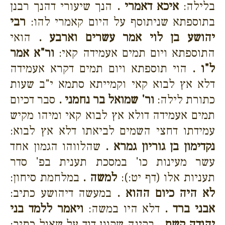
בלילה:
איכא דאמרי .
הנך שיעורי דהנך רבנן
בתוספתא שניתוסף על היום קאמרי להו:
רבי
יהושע בן לוי אמר עשרים וארבע .
הואי
התוספתא ויום תמים אעמידה קאי:
ור"א אמר
ל"ו .
הוי תוספתא ויום תמים דקרא אעמידה
דלא אץ לבוא קאי וקמייתא סתמא י"ב שעות
כתורת לילה:
ור' שמואל בר נחמני .
סבר דכיום
תמים אעמידה דולא אץ לבוא קאי ומיהו מקיש
עמידתו דחצי השמים לביאתו דלא אץ לבוא:
נקדימון בן גוריון גמרא .
שהלווהו הגמון אחד
עשר מעינות כו' במסכת תענית בפ' סדר
תעניות אלו (דף יט:):
למשה .
במלחמת סיחון:
לא היה כיום ההוא .
במעשה דיהושע כתיב:
אבני ברד .
דלא היו במשה:
ויאמר ללמד בני
יהודה קשת .
בקינה שקונן דוד על שאול כתיב: