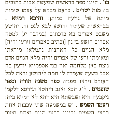
כו' .
היינו ספר בראשית שמעשה אבות כתובים
בו:
מות ישרים .
בלעם מבקש על עצמו שימות
מיתה של גויעה כמותן:
והיכא רמיזא .
בבראשית שעתיד יהושע לבא לנס זה. יהושע
משבט אפרים בא כדכתיב (במדבר יג) למטה
אפרים הושע בן נון [וכתיב באפרים וזרעו יהיה]
מלא הגוים כל הארצות נתמלאו מיראתו
ומאימתו זרעו של אפרים יהיה מלא הגוים אדם
נוצח כאן מלחמה ואין בני אספמייא יודעין בה
אבל בשעה שעמדה לו חמה ליהושע נראה לכל
העולם ויראו מפניו:
ספר משנה תורה וספר
שופטים .
ל"ג הכא ואגב ריהטא דגירסא דלקמן
ניקבעה היא ושבשתא היא דהא לא רמיזא ביה:
ויעמד השמש .
יש במשמעה שתי עכבות אחת
בחצי השמים והיינו בחצי היום ואחת סמוך