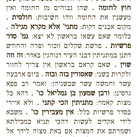
חוץ לחומה .
שהן גבוהים מן החומה ואין
מעשנין את החומה וזהו חשיבות:
חולסית .
מקום אבנים דקות:
מתני' אלא מקרא מגילה .
כלומר שאם עשאו בראשון לא יצא:
גמ' סדר
פרשיות .
פרשת שקלים וזכור ופרה והחודש
דתנן במתניתין דבני העיר דנוהגין באדר:
זה וזה
שוין .
שאם קראם בראשון אין צריך לחזור
ולקרות בשני:
שאסורין בזה ובזה .
ביום ארבעה
עשר וחמשה עשר שבשניהן: ואמר רב פפא
גרסינן:
ורבן שמעון בן גמליאל כו' .
דהא כל
מצות קאמר:
מתניתין הכי קתני .
ולא איירי
בסדר פרשיות כלל:
אין מעבירין כו' .
משבא
לידי אקדים לעשות דהכי תניא במכילתא
ושמרתם את המצות אם באת מצוה לידך אל