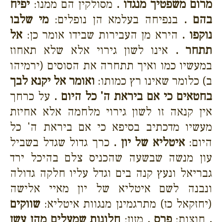
מרום משפטיך מנגדו .
מסולקין הם ממנו:
יפיח
בהם .
בנפיחה בעלמא הן נופלים:
מי שלבו
נוקפו .
הירא מן העבירות שבידו אומר כן:
אל
תתחר .
אינו לשון גירוי אלא שלא תאחוז
במעשיו כמו ואיך תתחרה את הסוסים (ירמיהו
ב) כלומר שאינו רץ כמותו:
ואומר אל יקנא לבך
בחטאים כי אם ביראת ה' כל היום .
על כרחך
אין קנאה זו לשון גירוי מלחמה אלא אחיזת
מעשיו מדכתיב בסיפא כי אם ביראת ה' כל
היום:
איטליא של יון .
כרך גדול שגדל בשביל
עון מנשה שבשעה שהכניס צלם בהיכל ירד
גבריאל ונעץ קנה בים וגדל עליו חלקה גדולה
ונבנה לשם איטליא של יון מאיי אלישה
(יחזקאל כז) מתרגמינן מנגוות איטליא:
שווקים
.
חוצות:
פרס .
מזון:
חלונות שמעלים מהן עשן