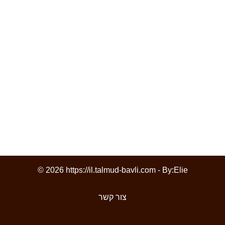
© 2026 https://il.talmud-bavli.com - By:
Elie
צור קשר