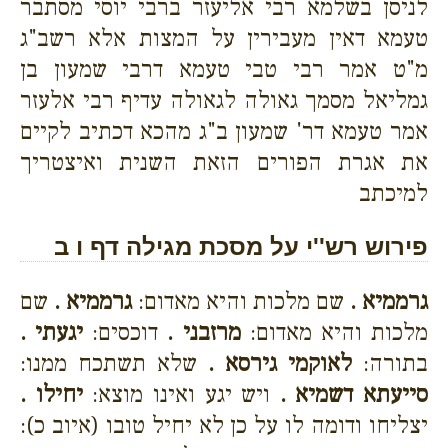
לניסן בשלמא רבי אליעזר ברבי יוסי מסתבר
טעמא דאין מעבירין על המצות אלא רשב"ג
מ"ט אמר רבי טבי טעמא דרבי שמעון בן
גמליאל מסמך גאולה לגאולה עדיף רבי אלעזר
אמר טעמא דר' שמעון ב"ג מהכא דכתיב לקיים
את אגרת הפורים הזאת השנית ואיצטריך
למיכתב
פירוש רש''י על מסכת מגילה דף ו ב
גרממיא .
שם מלכות והיא מאדום:
גרממיא .
שם
מלכות והיא מאדום:
מרזבני .
דוכסים:
יגעתי .
בתורה:
לאוקמי גירסא .
שלא תשתכח ממנו:
סייעתא דשמיא .
ויש יגע ואינו מוצא:
יחילו .
יצליחו ודומה לו על כן לא יחיל טובו (איוב כ):