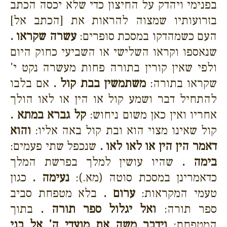
בפנימי ויהדק על החיצון כדי שלא יכסה הכתב
בזרועותיו שמצוה להראות את [הכתב אל]
העם כשמהדקו במסכת סופרים:
עשרה שקראו .
שנאספו וקראו השלישי או השביעי כחוק היום
ולפי שאין קורין בתורה פחות מעשרה נקט י'
שקראו בתורה:
משתמשין בבת קול .
אם בלבו
להתחיל דבר ושמע קול או הין או לאו הולך
אחריו ואין כאן משום ניחוש:
קל גברא במתא .
קול שאינו מצוי הוא ובת קול באה אליו:
והוא
דאמר הין הין או לאו לאו .
שנכפל שתי פעמים:
בימה .
שהיו עושין למלך בפרשת המלך
כדאמרינן במסכת סוטה (מא.):
נעימה .
כגון
טעמי המקראות:
ערום .
בלא מטפחת סביב
ספר תורה:
ואל יגלול ספר תורה .
בתוך
המטפחת:
וידבר משה את מועדי ה' אל בני