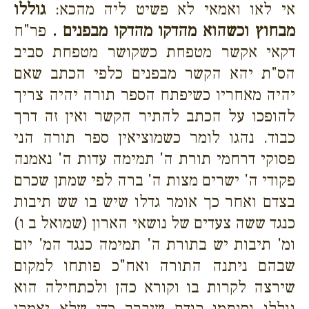
אי לאו ואמאי לא פשיט ליה מהכא:
גוללו
מבחוץ וכשהוא מהדקו מהדקו מבפנים .
פר"ח
דקאי אקשר מטפחת כשקושר מטפחת סביב
הס"ת יהא הקשר מבפנים כלפי הכתב שאם
יהיה מאחריו כשיפתח הספר תורה יהיה צריך
להופכו על הכתב להתיר הקשר ואין זה דרך
כבוד. נהגו לומר כשמוציאין ספר תורה הני
פסוקי דרחמי תורת ה' תמימה עדות ה' נאמנה
פקודי ה' ישרים מצות ה' ברה לפי שמתן שכרם
בצדם ואחר כך אומר גדלו שיש בו שש תיבות
כנגד ששה צעדים של נושאי הארון (שמואל ב ו)
ומ' תיבות יש בתורת ה' תמימה כנגד המ' יום
שבהם ניתנה התורה ואח"כ פותחו למקום
שירצה לקרות בו וקורא כהן ולכתחילה הוא
גוללו וסותמו קודם שיברך כדי שלא יאמרו