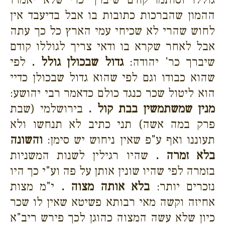
ההמון שהברכות כתובות בו אבל בדיעבד אין
לחוש שהרי לא שכיחי עמי הארץ כל כך עתה
אבל לאחר שקרא בו ודאי צריך לגוללו קודם
שיברך כר' יהודה:
גדול שבכולן גולל .
לפי
שהוא כבודו וגם לפי שהוא גדול שבכולן כדיי
הוא ליטול שכר כנגד כולם כדאמר רבי יהושע:
מנין שמשתמשין בבת קול .
בירושלמי (שבת
פרק במה אשה) תני כתיב לא תנחשו ולא
תעוננו ואף ע"פ שאין ניחוש יש סימן:
והשונה
בלא זמרה .
שהיו רגילין לשנות המשניות
בזמרה לפי שהיו שונין אותן על פה וע"י כך היו
נזכרים יותר:
בלא אותה מצוה .
י"מ מצות
אחיזה וקשה מאי רבותא פשיטא שאין לו שכר
כיון שלא עשה המצוה כהוגן לכך פירש ריב"א