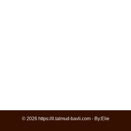
© 2026 https://il.talmud-bavli.com - By:
Elie